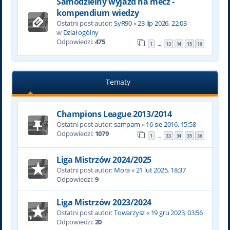
Samodzielny wyjazd na mecz -
kompendium wiedzy
Ostatni post autor:
SyR90
«
23 lip 2026, 22:03
w
Dział ogólny
Odpowiedzi:
475
1
13
14
15
16
…
Tematy
Champions League 2013/2014
Ostatni post autor:
sampam
«
16 sie 2016, 15:58
Odpowiedzi:
1079
1
33
34
35
36
…
Liga Mistrzów 2024/2025
Ostatni post autor:
Mora
«
21 lut 2025, 18:37
Odpowiedzi:
9
Liga Mistrzów 2023/2024
Ostatni post autor:
Towarzysz
«
19 gru 2023, 03:56
Odpowiedzi:
20