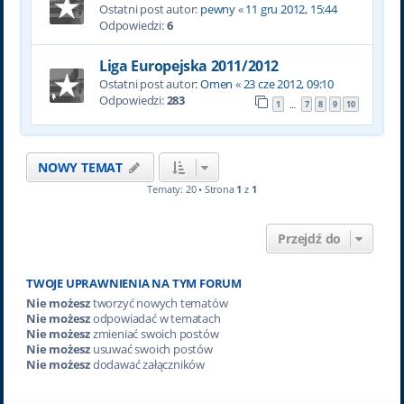
Ostatni post autor:
pewny
«
11 gru 2012, 15:44
Odpowiedzi:
6
Liga Europejska 2011/2012
Ostatni post autor:
Omen
«
23 cze 2012, 09:10
Odpowiedzi:
283
1
7
8
9
10
…
NOWY TEMAT
Tematy: 20 • Strona
1
z
1
Przejdź do
TWOJE UPRAWNIENIA NA TYM FORUM
Nie możesz
tworzyć nowych tematów
Nie możesz
odpowiadać w tematach
Nie możesz
zmieniać swoich postów
Nie możesz
usuwać swoich postów
Nie możesz
dodawać załączników