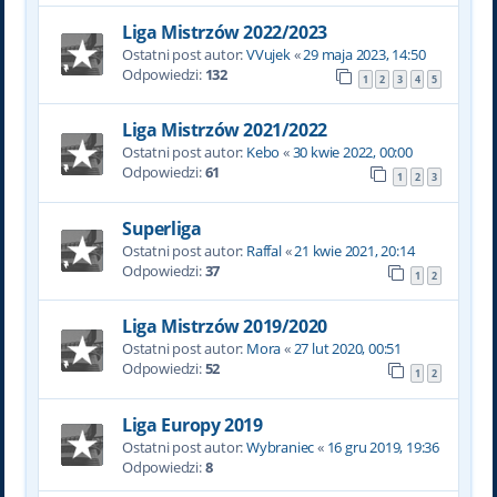
Liga Mistrzów 2022/2023
Ostatni post autor:
VVujek
«
29 maja 2023, 14:50
Odpowiedzi:
132
1
2
3
4
5
Liga Mistrzów 2021/2022
Ostatni post autor:
Kebo
«
30 kwie 2022, 00:00
Odpowiedzi:
61
1
2
3
Superliga
Ostatni post autor:
Raffal
«
21 kwie 2021, 20:14
Odpowiedzi:
37
1
2
Liga Mistrzów 2019/2020
Ostatni post autor:
Mora
«
27 lut 2020, 00:51
Odpowiedzi:
52
1
2
Liga Europy 2019
Ostatni post autor:
Wybraniec
«
16 gru 2019, 19:36
Odpowiedzi:
8