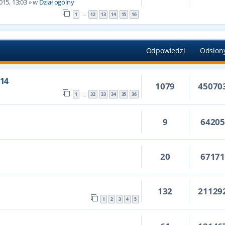
015, 13:03
» w
Dział ogólny
1
12
13
14
15
16
…
Odpowiedzi
Odsłon
14
1079
45070
1
32
33
34
35
36
…
9
6420
20
6717
132
21129
1
2
3
4
5