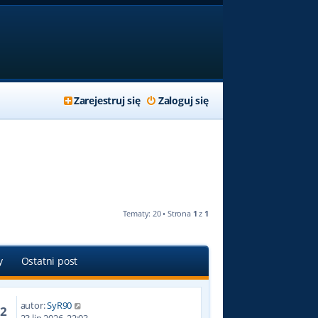
Zarejestruj się
Zaloguj się
Tematy: 20 • Strona
1
z
1
y
Ostatni post
autor:
SyR90
92