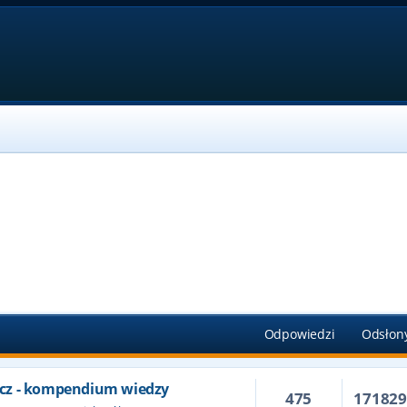
Odpowiedzi
Odsłon
cz - kompendium wiedzy
475
17182