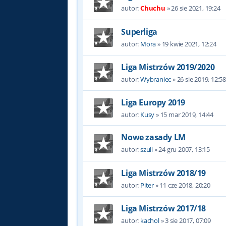
autor:
Chuchu
»
26 sie 2021, 19:24
Superliga
autor:
Mora
»
19 kwie 2021, 12:24
Liga Mistrzów 2019/2020
autor:
Wybraniec
»
26 sie 2019, 12:5
Liga Europy 2019
autor:
Kusy
»
15 mar 2019, 14:44
Nowe zasady LM
autor:
szuli
»
24 gru 2007, 13:15
Liga Mistrzów 2018/19
autor:
Piter
»
11 cze 2018, 20:20
Liga Mistrzów 2017/18
autor:
kachol
»
3 sie 2017, 07:09