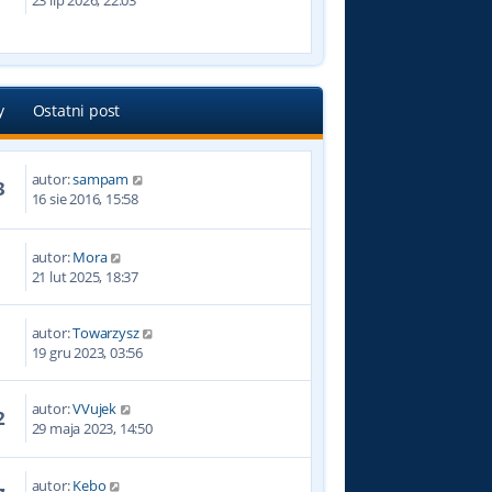
23 lip 2026, 22:03
y
Ostatni post
autor:
sampam
3
16 sie 2016, 15:58
autor:
Mora
5
21 lut 2025, 18:37
autor:
Towarzysz
1
19 gru 2023, 03:56
autor:
VVujek
2
29 maja 2023, 14:50
autor:
Kebo