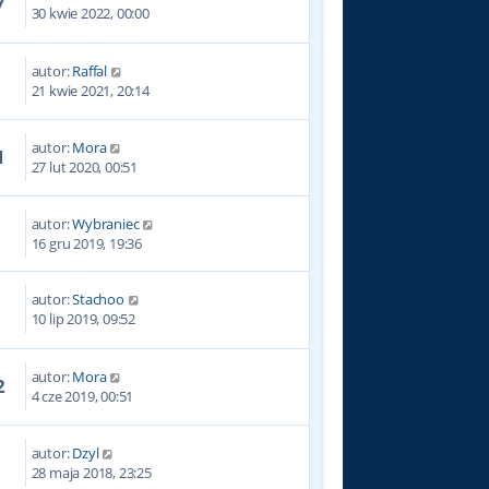
7
30 kwie 2022, 00:00
autor:
Raffal
2
21 kwie 2021, 20:14
autor:
Mora
1
27 lut 2020, 00:51
autor:
Wybraniec
0
16 gru 2019, 19:36
autor:
Stachoo
3
10 lip 2019, 09:52
autor:
Mora
2
4 cze 2019, 00:51
autor:
Dzyl
2
28 maja 2018, 23:25