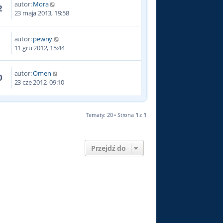
autor:
Mora
2
23 maja 2013, 19:58
autor:
pewny
7
11 gru 2012, 15:44
autor:
Omen
0
23 cze 2012, 09:10
Tematy: 20 • Strona
1
z
1
Przejdź do