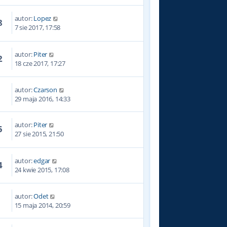
autor:
Lopez
8
7 sie 2017, 17:58
autor:
Piter
2
18 cze 2017, 17:27
autor:
Czarson
7
29 maja 2016, 14:33
autor:
Piter
5
27 sie 2015, 21:50
autor:
edgar
4
24 kwie 2015, 17:08
autor:
Odet
5
15 maja 2014, 20:59