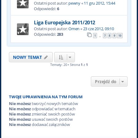
Ostatni post autor:
pewny
«
11 gru 2012, 15:44
Odpowiedzi:
6
Liga Europejska 2011/2012
Ostatni post autor:
Omen
«
23 cze 2012, 09:10
Odpowiedzi:
283
1
7
8
9
10
…
NOWY TEMAT
Tematy: 20 • Strona
1
z
1
Przejdź do
TWOJE UPRAWNIENIA NA TYM FORUM
Nie możesz
tworzyć nowych tematów
Nie możesz
odpowiadać w tematach
Nie możesz
zmieniać swoich postów
Nie możesz
usuwać swoich postów
Nie możesz
dodawać załączników