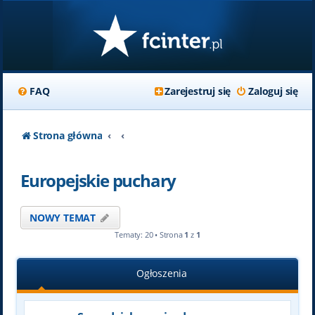
FAQ
Zarejestruj się
Zaloguj się
Strona główna
Europejskie puchary
NOWY TEMAT
Tematy: 20 • Strona
1
z
1
Ogłoszenia