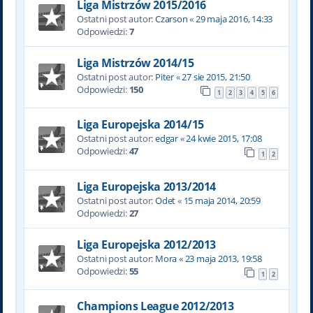
Liga Mistrzów 2015/2016
Ostatni post autor:
Czarson
«
29 maja 2016, 14:33
Odpowiedzi:
7
Liga Mistrzów 2014/15
Ostatni post autor:
Piter
«
27 sie 2015, 21:50
Odpowiedzi:
150
1
2
3
4
5
6
Liga Europejska 2014/15
Ostatni post autor:
edgar
«
24 kwie 2015, 17:08
Odpowiedzi:
47
1
2
Liga Europejska 2013/2014
Ostatni post autor:
Odet
«
15 maja 2014, 20:59
Odpowiedzi:
27
Liga Europejska 2012/2013
Ostatni post autor:
Mora
«
23 maja 2013, 19:58
Odpowiedzi:
55
1
2
Champions League 2012/2013