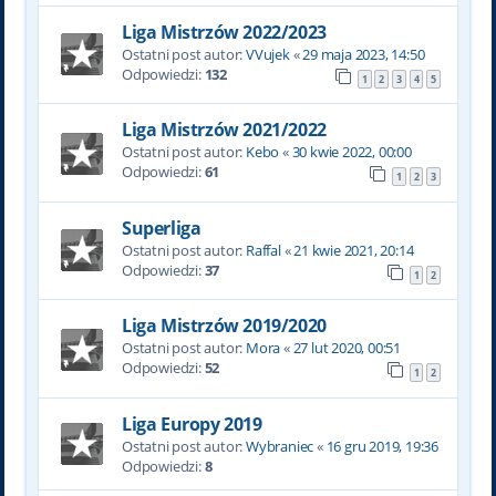
Liga Mistrzów 2022/2023
Ostatni post autor:
VVujek
«
29 maja 2023, 14:50
Odpowiedzi:
132
1
2
3
4
5
Liga Mistrzów 2021/2022
Ostatni post autor:
Kebo
«
30 kwie 2022, 00:00
Odpowiedzi:
61
1
2
3
Superliga
Ostatni post autor:
Raffal
«
21 kwie 2021, 20:14
Odpowiedzi:
37
1
2
Liga Mistrzów 2019/2020
Ostatni post autor:
Mora
«
27 lut 2020, 00:51
Odpowiedzi:
52
1
2
Liga Europy 2019
Ostatni post autor:
Wybraniec
«
16 gru 2019, 19:36
Odpowiedzi:
8