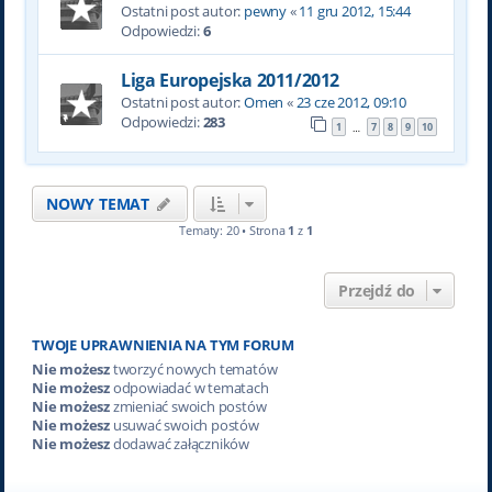
Ostatni post autor:
pewny
«
11 gru 2012, 15:44
Odpowiedzi:
6
Liga Europejska 2011/2012
Ostatni post autor:
Omen
«
23 cze 2012, 09:10
Odpowiedzi:
283
1
7
8
9
10
…
NOWY TEMAT
Tematy: 20 • Strona
1
z
1
Przejdź do
TWOJE UPRAWNIENIA NA TYM FORUM
Nie możesz
tworzyć nowych tematów
Nie możesz
odpowiadać w tematach
Nie możesz
zmieniać swoich postów
Nie możesz
usuwać swoich postów
Nie możesz
dodawać załączników