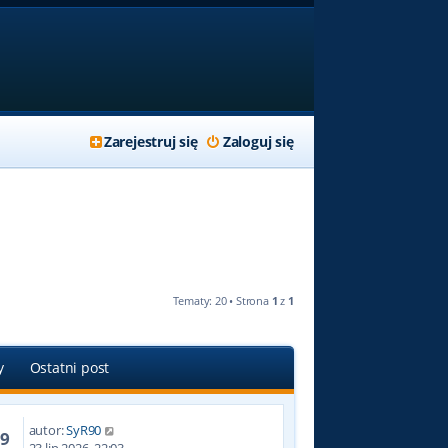
Zarejestruj się
Zaloguj się
Tematy: 20 • Strona
1
z
1
y
Ostatni post
autor:
SyR90
09