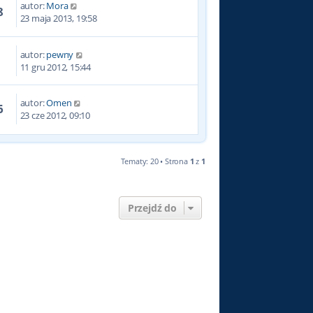
autor:
Mora
8
23 maja 2013, 19:58
autor:
pewny
9
11 gru 2012, 15:44
autor:
Omen
6
23 cze 2012, 09:10
Tematy: 20 • Strona
1
z
1
Przejdź do