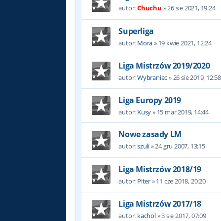
autor:
Chuchu
»
26 sie 2021, 19:24
Superliga
autor:
Mora
»
19 kwie 2021, 12:24
Liga Mistrzów 2019/2020
autor:
Wybraniec
»
26 sie 2019, 12:5
Liga Europy 2019
autor:
Kusy
»
15 mar 2019, 14:44
Nowe zasady LM
autor:
szuli
»
24 gru 2007, 13:15
Liga Mistrzów 2018/19
autor:
Piter
»
11 cze 2018, 20:20
Liga Mistrzów 2017/18
autor:
kachol
»
3 sie 2017, 07:09