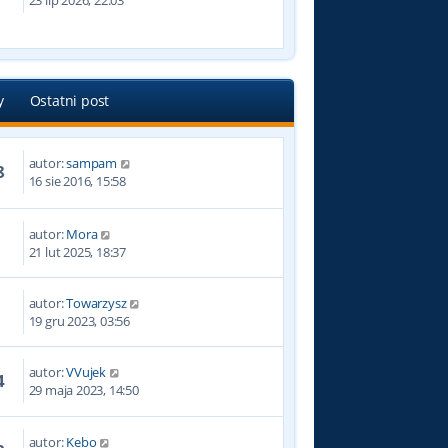
23 lip 2026, 22:03
y
Ostatni post
autor:
sampam
8
16 sie 2016, 15:58
autor:
Mora
1
21 lut 2025, 18:37
autor:
Towarzysz
7
19 gru 2023, 03:56
autor:
VVujek
4
29 maja 2023, 14:50
autor:
Kebo