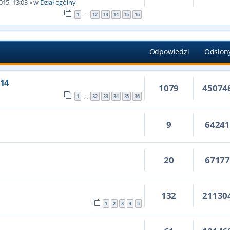
015, 13:03
» w
Dział ogólny
1
12
13
14
15
16
…
Odpowiedzi
Odsłon
14
1079
45074
1
32
33
34
35
36
…
9
6424
20
6717
132
21130
1
2
3
4
5