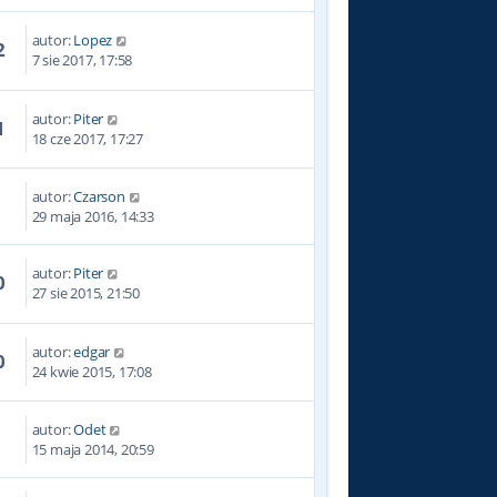
autor:
Lopez
2
7 sie 2017, 17:58
autor:
Piter
1
18 cze 2017, 17:27
autor:
Czarson
9
29 maja 2016, 14:33
autor:
Piter
0
27 sie 2015, 21:50
autor:
edgar
0
24 kwie 2015, 17:08
autor:
Odet
0
15 maja 2014, 20:59