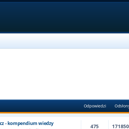
Odpowiedzi
Odsłon
cz - kompendium wiedzy
475
17185