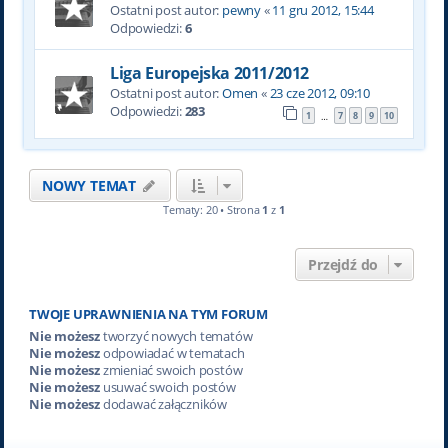
Ostatni post autor:
pewny
«
11 gru 2012, 15:44
Odpowiedzi:
6
Liga Europejska 2011/2012
Ostatni post autor:
Omen
«
23 cze 2012, 09:10
Odpowiedzi:
283
1
7
8
9
10
…
NOWY TEMAT
Tematy: 20 • Strona
1
z
1
Przejdź do
TWOJE UPRAWNIENIA NA TYM FORUM
Nie możesz
tworzyć nowych tematów
Nie możesz
odpowiadać w tematach
Nie możesz
zmieniać swoich postów
Nie możesz
usuwać swoich postów
Nie możesz
dodawać załączników