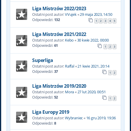
Liga Mistrzów 2022/2023
Ostatni post autor:
VVujek
«
29 maja 2023, 14:50
Odpowiedzi:
132
1
2
3
4
5
Liga Mistrzów 2021/2022
Ostatni post autor:
Kebo
«
30 kwie 2022, 00:00
Odpowiedzi:
61
1
2
3
Superliga
Ostatni post autor:
Raffal
«
21 kwie 2021, 20:14
Odpowiedzi:
37
1
2
Liga Mistrzów 2019/2020
Ostatni post autor:
Mora
«
27 lut 2020, 00:51
Odpowiedzi:
52
1
2
Liga Europy 2019
Ostatni post autor:
Wybraniec
«
16 gru 2019, 19:36
Odpowiedzi:
8