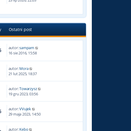
23 lip 2026, 22:03
y
Ostatni post
autor:
sampam
6
16 sie 2016, 15:58
autor:
Mora
4
21 lut 2025, 18:37
autor:
Towarzysz
7
19 gru 2023, 03:56
autor:
VVujek
6
29 maja 2023, 14:50
autor:
Kebo