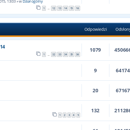
015, 13:03
» w
Dział ogólny
1
12
13
14
15
16
…
Odpowiedzi
Odsłon
14
1079
45066
1
32
33
34
35
36
…
9
6417
20
6716
132
21128
1
2
3
4
5