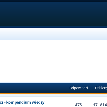
Odpowiedzi
Odsłon
cz - kompendium wiedzy
475
17181