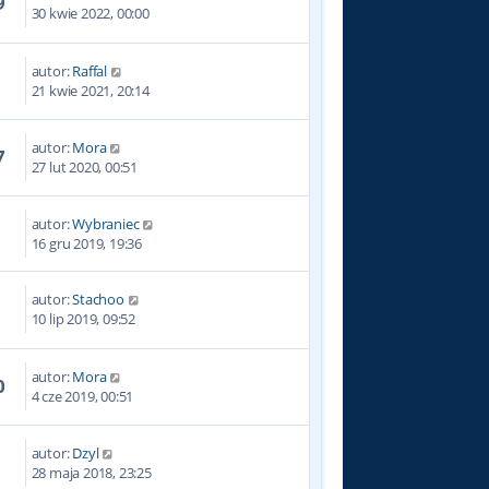
9
30 kwie 2022, 00:00
autor:
Raffal
7
21 kwie 2021, 20:14
autor:
Mora
7
27 lut 2020, 00:51
autor:
Wybraniec
6
16 gru 2019, 19:36
autor:
Stachoo
1
10 lip 2019, 09:52
autor:
Mora
0
4 cze 2019, 00:51
autor:
Dzyl
5
28 maja 2018, 23:25