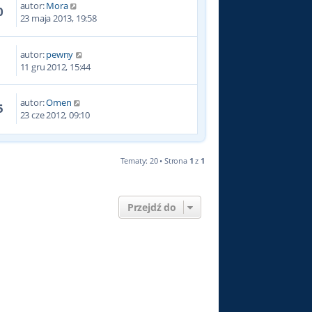
autor:
Mora
0
23 maja 2013, 19:58
autor:
pewny
4
11 gru 2012, 15:44
autor:
Omen
5
23 cze 2012, 09:10
Tematy: 20 • Strona
1
z
1
Przejdź do