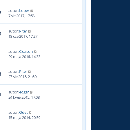
autor:
Lopez
7
7 sie 2017, 17:58
autor:
Piter
3
18 cze 2017, 17:27
autor:
Czarson
3
29 maja 2016, 14:33
autor:
Piter
8
27 sie 2015, 21:50
autor:
edgar
1
24 kwie 2015, 17:08
autor:
Odet
3
15 maja 2014, 20:59