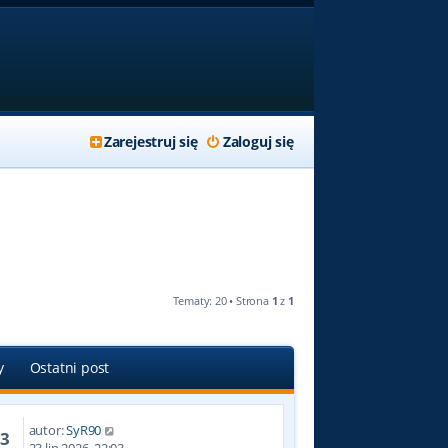
Zarejestruj się
Zaloguj się
Tematy: 20 • Strona
1
z
1
y
Ostatni post
autor:
SyR90
43