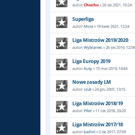
autor:
Chuchu
»
26 sie 2021, 19:24
Superliga
autor:
Mora
»
19 kwie 2021, 12:24
Liga Mistrzów 2019/2020
autor:
Wybraniec
»
26 sie 2019, 12:5
Liga Europy 2019
autor:
Kusy
»
15 mar 2019, 14:44
Nowe zasady LM
autor:
szuli
»
24 gru 2007, 13:15
Liga Mistrzów 2018/19
autor:
Piter
»
11 cze 2018, 20:20
Liga Mistrzów 2017/18
autor:
kachol
»
3 sie 2017, 07:09