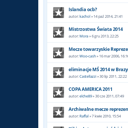
Islandia ocb?
autor:
kachol
»
14 paź 2014, 21:41
Mistrzostwa Świata 2014
autor:
Mora
»
6 gru 2013, 22:25
Mecze towarzyskie Repreze
autor:
Woo-cash
»
16 mar 2006, 16:1
eliminacje MŚ 2014 w Brazyl
autor:
Castellazzi
»
30 lip 2011, 22:22
COPA AMERICA 2011
autor:
elche89
»
30 cze 2011, 07:49
Archiwalne mecze reprezent
autor:
Raffal
»
7 kwie 2010, 15:54