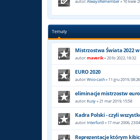
autor:
AlwaysRemember
»
10 kwie 2
Tematy
Mistrzostwa Świata 2022 w
autor:
maverik
»
20 lis 2022, 18:32
EURO 2020
autor:
Woo-cash
»
11 gru 2019, 08:2
eliminacje mistrzostw eur
autor:
Kusy
»
21 mar 2019, 15:58
Kadra Polski - czyli wszyst
autor:
Interfun3
»
17 mar 2006, 23:0
Reprezentacje którym kibic