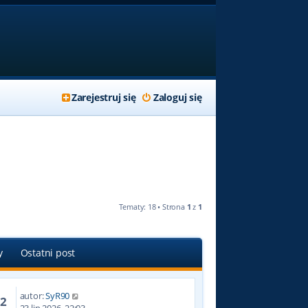
Zarejestruj się
Zaloguj się
Tematy: 18 • Strona
1
z
1
y
Ostatni post
autor:
SyR90
82