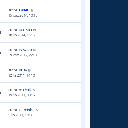
autor:
Orzeu
8
15 paź 2014, 10:18
autor:
Minister
1
18 lip 2014, 16:52
autor:
Baszczu
5
29 wrz 2012, 22:01
autor:
Kusy
5
12 lis 2011, 14:10
autor:
michalk
5
19 lip 2011, 09:57
autor:
Dominho
7
9 lip 2011, 18:36