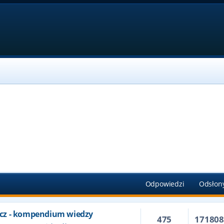
Odpowiedzi
Odsłon
cz - kompendium wiedzy
475
17180