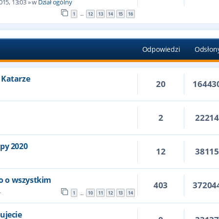
015, 13:03
» w
Dział ogólny
1
12
13
14
15
16
…
Odpowiedzi
Odsłon
 Katarze
20
16443
2
2221
6
opy 2020
12
3811
ko o wszystkim
403
37204
4
1
10
11
12
13
14
…
ujecie