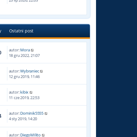
23 lip 2026, 22:03
y
Ostatni post
autor:
Mora
0
18 gru 2022, 21:07
autor:
Wybraniec
4
12 gru 2019, 11:46
autor:
kibix
5
11 cze 2019, 22:53
autor:
Dominik5555
4
4 sty 2019, 14:20
autor:
DiegoMIlito