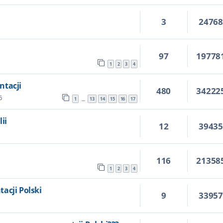
3
2476
97
19778
1
2
3
4
ntacji
480
34222
6
1
13
14
15
16
17
…
ii
12
3943
116
21358
1
2
3
4
acji Polski
9
3395