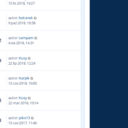
7
13 lis 2018, 19:27
autor:
betunek
3
9 paź 2018, 16:58
autor:
sampam
2
4 sie 2018, 14:31
autor:
Kusy
9
22 lip 2018, 12:24
autor:
Karpik
0
13 cze 2018, 16:00
autor:
Kusy
8
22 mar 2018, 10:14
autor:
piko13
3
13 cze 2017, 11:46