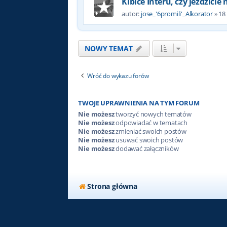
Kibice Interu, czy jeździcie
autor:
jose_'6promili'_Alkorator
»
18
NOWY TEMAT
Wróć do wykazu forów
TWOJE UPRAWNIENIA NA TYM FORUM
Nie możesz
tworzyć nowych tematów
Nie możesz
odpowiadać w tematach
Nie możesz
zmieniać swoich postów
Nie możesz
usuwać swoich postów
Nie możesz
dodawać załączników
Strona główna