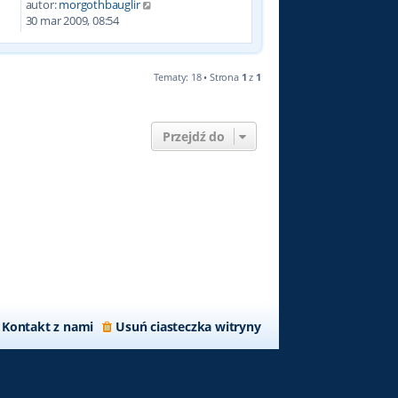
autor:
morgothbauglir
1
30 mar 2009, 08:54
Tematy: 18 • Strona
1
z
1
Przejdź do
Kontakt z nami
Usuń ciasteczka witryny