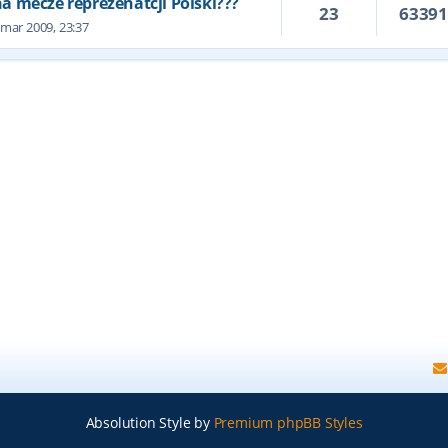
 na mecze reprezenatcji Polski???
23
6339
 mar 2009, 23:37
Absolution Style by
Premium phpBB Styles