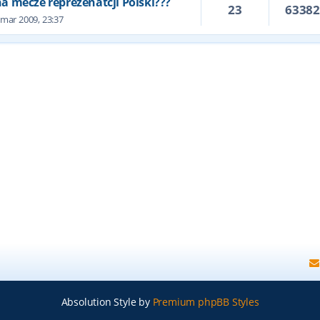
 na mecze reprezenatcji Polski???
23
6338
 mar 2009, 23:37
Absolution Style by
Premium phpBB Styles