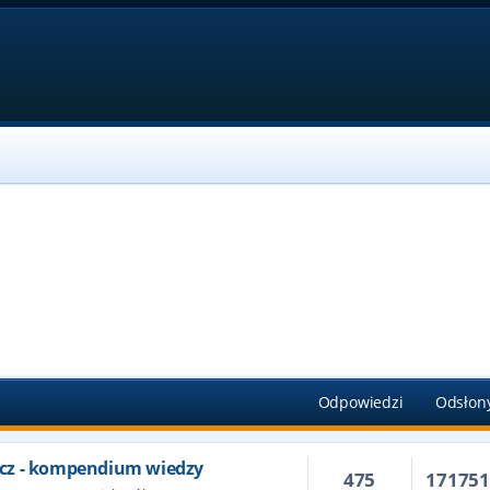
Odpowiedzi
Odsłon
cz - kompendium wiedzy
475
17175