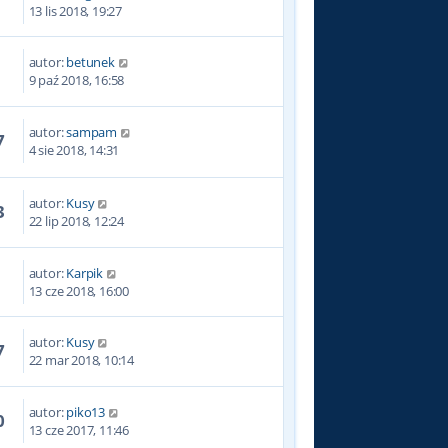
8
13 lis 2018, 19:27
autor:
betunek
7
9 paź 2018, 16:58
autor:
sampam
7
4 sie 2018, 14:31
autor:
Kusy
3
22 lip 2018, 12:24
autor:
Karpik
0
13 cze 2018, 16:00
autor:
Kusy
7
22 mar 2018, 10:14
autor:
piko13
0
13 cze 2017, 11:46