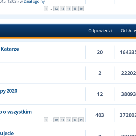
015, 13:03
» w
Dział ogólny
1
12
13
14
15
16
…
Odpowiedzi
Odsłon
 Katarze
20
16433
2
2220
6
opy 2020
12
3809
ko o wszystkim
403
37200
4
1
10
11
12
13
14
…
ujecie