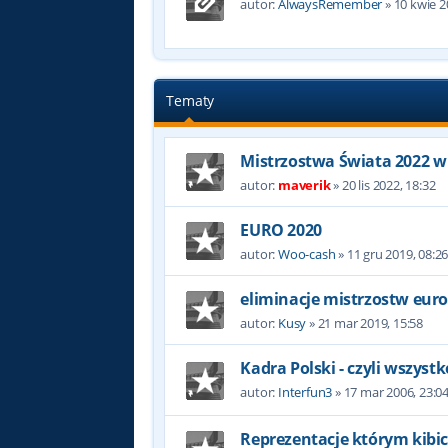
autor:
AlwaysRemember
»
10 kwie 2
Tematy
Mistrzostwa Świata 2022 w
autor:
maverik
»
20 lis 2022, 18:32
EURO 2020
autor:
Woo-cash
»
11 gru 2019, 08:2
eliminacje mistrzostw eur
autor:
Kusy
»
21 mar 2019, 15:58
Kadra Polski - czyli wszyst
autor:
Interfun3
»
17 mar 2006, 23:0
Reprezentacje którym kibic