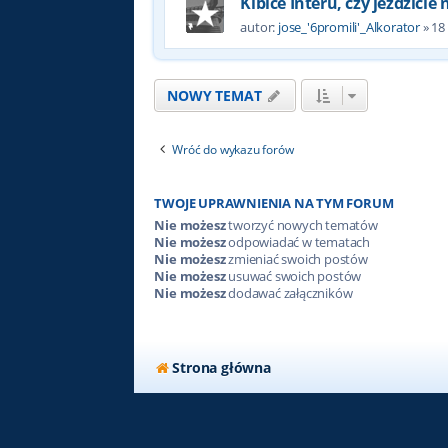
Kibice Interu, czy jeździcie
autor:
jose_'6promili'_Alkorator
»
18
NOWY TEMAT
Wróć do wykazu forów
TWOJE UPRAWNIENIA NA TYM FORUM
Nie możesz
tworzyć nowych tematów
Nie możesz
odpowiadać w tematach
Nie możesz
zmieniać swoich postów
Nie możesz
usuwać swoich postów
Nie możesz
dodawać załączników
Strona główna