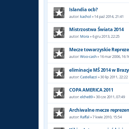
Islandia ocb?
autor:
kachol
»
14 paź 2014, 21:41
Mistrzostwa Świata 2014
autor:
Mora
»
6 gru 2013, 22:25
Mecze towarzyskie Repreze
autor:
Woo-cash
»
16 mar 2006, 16:1
eliminacje MŚ 2014 w Brazyl
autor:
Castellazzi
»
30 lip 2011, 22:22
COPA AMERICA 2011
autor:
elche89
»
30 cze 2011, 07:49
Archiwalne mecze reprezent
autor:
Raffal
»
7 kwie 2010, 15:54