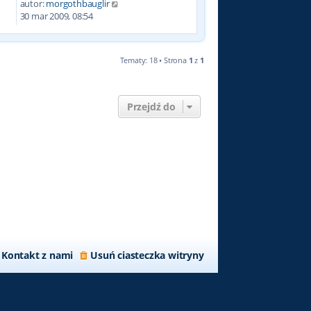
autor:
morgothbauglir
2
30 mar 2009, 08:54
Tematy: 18 • Strona
1
z
1
Przejdź do
Kontakt z nami
Usuń ciasteczka witryny