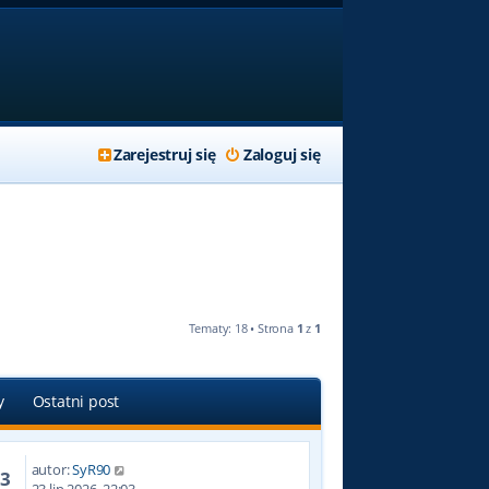
Zarejestruj się
Zaloguj się
Tematy: 18 • Strona
1
z
1
y
Ostatni post
autor:
SyR90
13