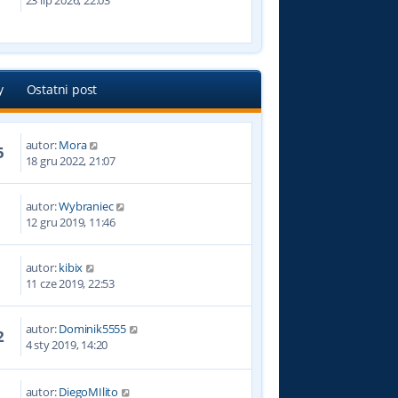
23 lip 2026, 22:03
y
Ostatni post
autor:
Mora
5
18 gru 2022, 21:07
autor:
Wybraniec
2
12 gru 2019, 11:46
autor:
kibix
3
11 cze 2019, 22:53
autor:
Dominik5555
2
4 sty 2019, 14:20
autor:
DiegoMIlito