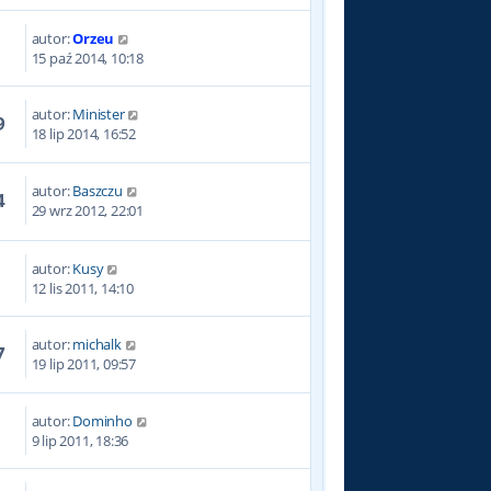
autor:
Orzeu
0
15 paź 2014, 10:18
autor:
Minister
9
18 lip 2014, 16:52
autor:
Baszczu
4
29 wrz 2012, 22:01
autor:
Kusy
0
12 lis 2011, 14:10
autor:
michalk
7
19 lip 2011, 09:57
autor:
Dominho
9
9 lip 2011, 18:36