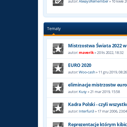
autor:
AlwaysRemember
»
10 kwie 2
Tematy
Mistrzostwa Świata 2022 w
autor:
maverik
»
20 lis 2022, 18:32
EURO 2020
autor:
Woo-cash
»
11 gru 2019, 08:2
eliminacje mistrzostw eur
autor:
Kusy
»
21 mar 2019, 15:58
Kadra Polski - czyli wszyst
autor:
Interfun3
»
17 mar 2006, 23:0
Reprezentacje którym kibic