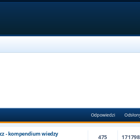
Odpowiedzi
Odsłon
cz - kompendium wiedzy
475
17179