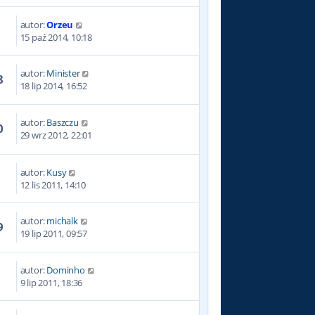
autor:
Orzeu
5
15 paź 2014, 10:18
autor:
Minister
8
18 lip 2014, 16:52
autor:
Baszczu
0
29 wrz 2012, 22:01
autor:
Kusy
5
12 lis 2011, 14:10
autor:
michalk
9
19 lip 2011, 09:57
autor:
Dominho
6
9 lip 2011, 18:36