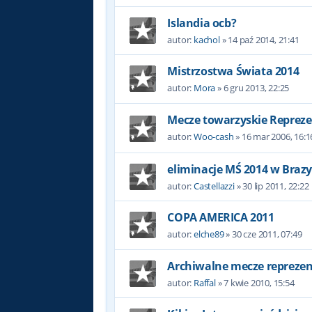
Islandia ocb?
autor:
kachol
»
14 paź 2014, 21:41
Mistrzostwa Świata 2014
autor:
Mora
»
6 gru 2013, 22:25
Mecze towarzyskie Repreze
autor:
Woo-cash
»
16 mar 2006, 16:1
eliminacje MŚ 2014 w Brazyl
autor:
Castellazzi
»
30 lip 2011, 22:22
COPA AMERICA 2011
autor:
elche89
»
30 cze 2011, 07:49
Archiwalne mecze reprezent
autor:
Raffal
»
7 kwie 2010, 15:54