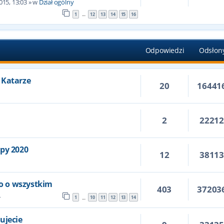
015, 13:03
» w
Dział ogólny
1
12
13
14
15
16
…
Odpowiedzi
Odsłon
 Katarze
20
16441
2
2221
6
opy 2020
12
3811
ko o wszystkim
403
37203
4
1
10
11
12
13
14
…
ujecie