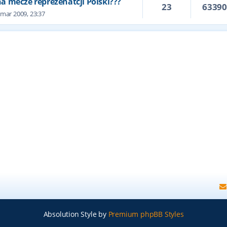
 na mecze reprezenatcji Polski???
23
6339
 mar 2009, 23:37
Absolution Style by
Premium phpBB Styles