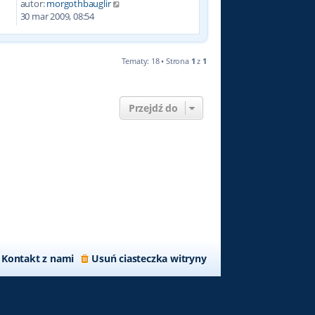
autor:
morgothbauglir
0
30 mar 2009, 08:54
Tematy: 18 • Strona
1
z
1
Przejdź do
Kontakt z nami
Usuń ciasteczka witryny