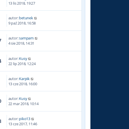
5
13 lis 2018, 19:27
autor:
betunek
0
9 paź 2018, 16:58
autor:
sampam
7
4 sie 2018, 14:31
autor:
Kusy
4
22 lip 2018, 12:24
autor:
Karpik
9
13 cze 2018, 16:00
autor:
Kusy
0
22 mar 2018, 10:14
autor:
piko13
3
13 cze 2017, 11:46