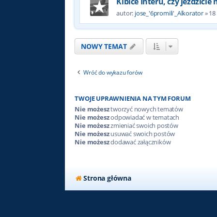
Kibice Interu, czy jeździcie
autor:
jose_'6promili'_Alkorator
»
18
NOWY TEMAT
Wróć do wykazu forów
TWOJE UPRAWNIENIA NA TYM FORUM
Nie możesz
tworzyć nowych tematów
Nie możesz
odpowiadać w tematach
Nie możesz
zmieniać swoich postów
Nie możesz
usuwać swoich postów
Nie możesz
dodawać załączników
Strona główna