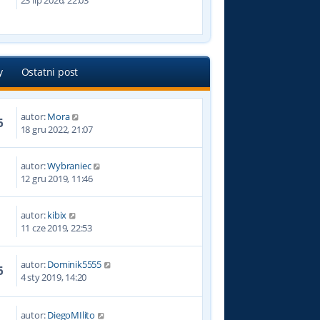
23 lip 2026, 22:03
y
Ostatni post
autor:
Mora
6
18 gru 2022, 21:07
autor:
Wybraniec
2
12 gru 2019, 11:46
autor:
kibix
3
11 cze 2019, 22:53
autor:
Dominik5555
6
4 sty 2019, 14:20
autor:
DiegoMIlito