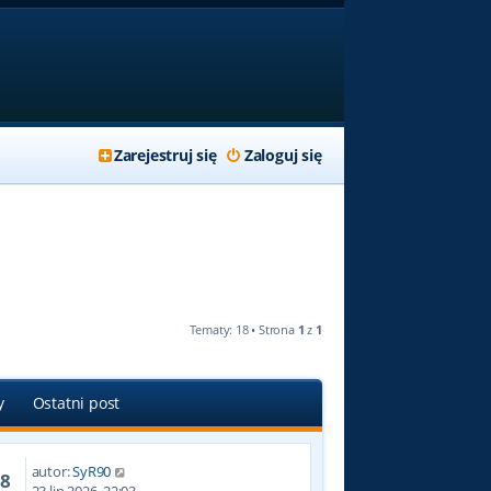
Zarejestruj się
Zaloguj się
Tematy: 18 • Strona
1
z
1
y
Ostatni post
autor:
SyR90
88