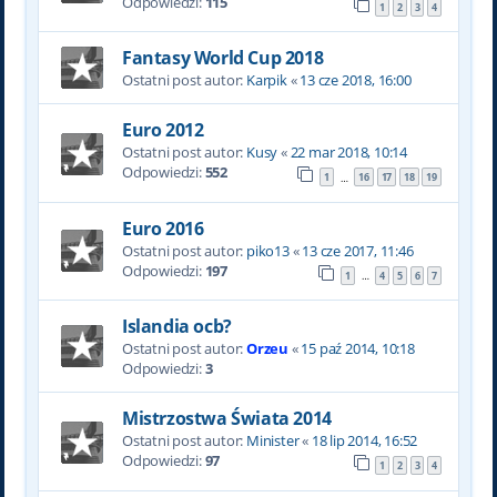
Odpowiedzi:
115
1
2
3
4
Fantasy World Cup 2018
Ostatni post autor:
Karpik
«
13 cze 2018, 16:00
Euro 2012
Ostatni post autor:
Kusy
«
22 mar 2018, 10:14
Odpowiedzi:
552
1
16
17
18
19
…
Euro 2016
Ostatni post autor:
piko13
«
13 cze 2017, 11:46
Odpowiedzi:
197
1
4
5
6
7
…
Islandia ocb?
Ostatni post autor:
Orzeu
«
15 paź 2014, 10:18
Odpowiedzi:
3
Mistrzostwa Świata 2014
Ostatni post autor:
Minister
«
18 lip 2014, 16:52
Odpowiedzi:
97
1
2
3
4