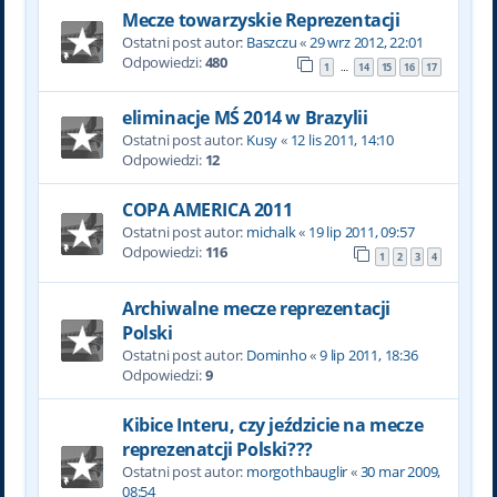
Mecze towarzyskie Reprezentacji
Ostatni post autor:
Baszczu
«
29 wrz 2012, 22:01
Odpowiedzi:
480
1
14
15
16
17
…
eliminacje MŚ 2014 w Brazylii
Ostatni post autor:
Kusy
«
12 lis 2011, 14:10
Odpowiedzi:
12
COPA AMERICA 2011
Ostatni post autor:
michalk
«
19 lip 2011, 09:57
Odpowiedzi:
116
1
2
3
4
Archiwalne mecze reprezentacji
Polski
Ostatni post autor:
Dominho
«
9 lip 2011, 18:36
Odpowiedzi:
9
Kibice Interu, czy jeździcie na mecze
reprezenatcji Polski???
Ostatni post autor:
morgothbauglir
«
30 mar 2009,
08:54