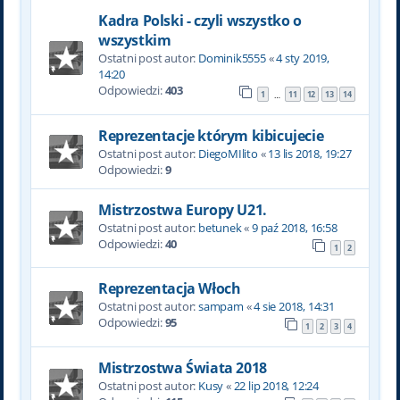
Kadra Polski - czyli wszystko o
wszystkim
Ostatni post autor:
Dominik5555
«
4 sty 2019,
14:20
Odpowiedzi:
403
1
11
12
13
14
…
Reprezentacje którym kibicujecie
Ostatni post autor:
DiegoMIlito
«
13 lis 2018, 19:27
Odpowiedzi:
9
Mistrzostwa Europy U21.
Ostatni post autor:
betunek
«
9 paź 2018, 16:58
Odpowiedzi:
40
1
2
Reprezentacja Włoch
Ostatni post autor:
sampam
«
4 sie 2018, 14:31
Odpowiedzi:
95
1
2
3
4
Mistrzostwa Świata 2018
Ostatni post autor:
Kusy
«
22 lip 2018, 12:24