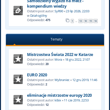
Samodzielny wyjazd na mecz -
kompendium wiedzy
Ostatni post autor:
SyR90
«
23 lip 2026, 22:03
w
Dział ogólny
Odpowiedzi:
475
1
13
14
15
16
…
Tematy
Mistrzostwa Świata 2022 w Katarze
Ostatni post autor:
Mora
«
18 gru 2022, 21:07
Odpowiedzi:
20
EURO 2020
Ostatni post autor:
Wybraniec
«
12 gru 2019, 11:46
Odpowiedzi:
2
eliminacje mistrzostw europy 2020
Ostatni post autor:
kibix
«
11 cze 2019, 22:53
Odpowiedzi:
12