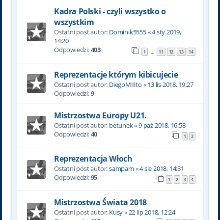
Kadra Polski - czyli wszystko o
wszystkim
Ostatni post autor:
Dominik5555
«
4 sty 2019,
14:20
Odpowiedzi:
403
1
11
12
13
14
…
Reprezentacje którym kibicujecie
Ostatni post autor:
DiegoMIlito
«
13 lis 2018, 19:27
Odpowiedzi:
9
Mistrzostwa Europy U21.
Ostatni post autor:
betunek
«
9 paź 2018, 16:58
Odpowiedzi:
40
1
2
Reprezentacja Włoch
Ostatni post autor:
sampam
«
4 sie 2018, 14:31
Odpowiedzi:
95
1
2
3
4
Mistrzostwa Świata 2018
Ostatni post autor:
Kusy
«
22 lip 2018, 12:24