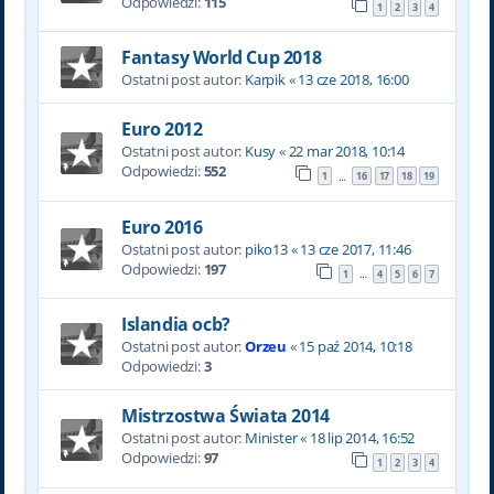
Odpowiedzi:
115
1
2
3
4
Fantasy World Cup 2018
Ostatni post autor:
Karpik
«
13 cze 2018, 16:00
Euro 2012
Ostatni post autor:
Kusy
«
22 mar 2018, 10:14
Odpowiedzi:
552
1
16
17
18
19
…
Euro 2016
Ostatni post autor:
piko13
«
13 cze 2017, 11:46
Odpowiedzi:
197
1
4
5
6
7
…
Islandia ocb?
Ostatni post autor:
Orzeu
«
15 paź 2014, 10:18
Odpowiedzi:
3
Mistrzostwa Świata 2014
Ostatni post autor:
Minister
«
18 lip 2014, 16:52
Odpowiedzi:
97
1
2
3
4