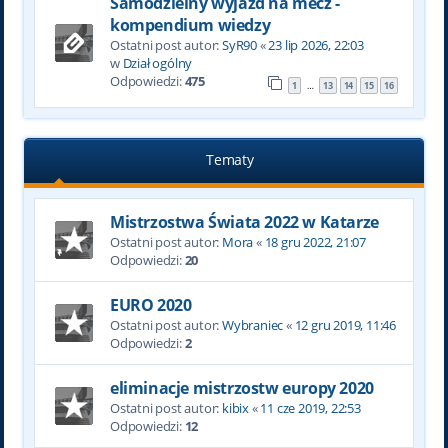
Samodzielny wyjazd na mecz -
kompendium wiedzy
Ostatni post autor:
SyR90
«
23 lip 2026, 22:03
w
Dział ogólny
Odpowiedzi:
475
1
13
14
15
16
…
Tematy
Mistrzostwa Świata 2022 w Katarze
Ostatni post autor:
Mora
«
18 gru 2022, 21:07
Odpowiedzi:
20
EURO 2020
Ostatni post autor:
Wybraniec
«
12 gru 2019, 11:46
Odpowiedzi:
2
eliminacje mistrzostw europy 2020
Ostatni post autor:
kibix
«
11 cze 2019, 22:53
Odpowiedzi:
12