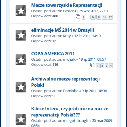
Mecze towarzyskie Reprezentacji
Ostatni post autor:
Baszczu
«
29 wrz 2012, 22:01
Odpowiedzi:
480
1
14
15
16
17
…
eliminacje MŚ 2014 w Brazylii
Ostatni post autor:
Kusy
«
12 lis 2011, 14:10
Odpowiedzi:
12
COPA AMERICA 2011
Ostatni post autor:
michalk
«
19 lip 2011, 09:57
Odpowiedzi:
116
1
2
3
4
Archiwalne mecze reprezentacji
Polski
Ostatni post autor:
Dominho
«
9 lip 2011, 18:36
Odpowiedzi:
9
Kibice Interu, czy jeździcie na mecze
reprezenatcji Polski???
Ostatni post autor:
morgothbauglir
«
30 mar 2009,
08:54