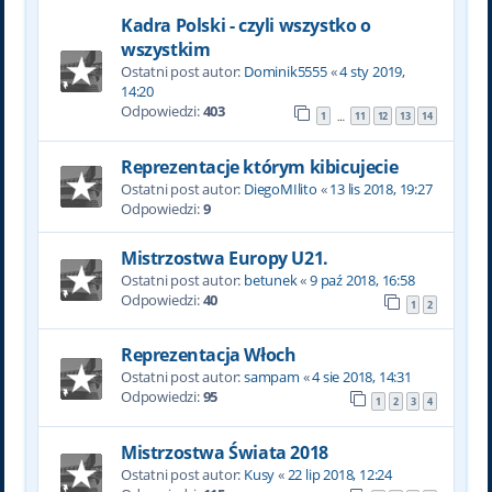
Kadra Polski - czyli wszystko o
wszystkim
Ostatni post autor:
Dominik5555
«
4 sty 2019,
14:20
Odpowiedzi:
403
1
11
12
13
14
…
Reprezentacje którym kibicujecie
Ostatni post autor:
DiegoMIlito
«
13 lis 2018, 19:27
Odpowiedzi:
9
Mistrzostwa Europy U21.
Ostatni post autor:
betunek
«
9 paź 2018, 16:58
Odpowiedzi:
40
1
2
Reprezentacja Włoch
Ostatni post autor:
sampam
«
4 sie 2018, 14:31
Odpowiedzi:
95
1
2
3
4
Mistrzostwa Świata 2018
Ostatni post autor:
Kusy
«
22 lip 2018, 12:24