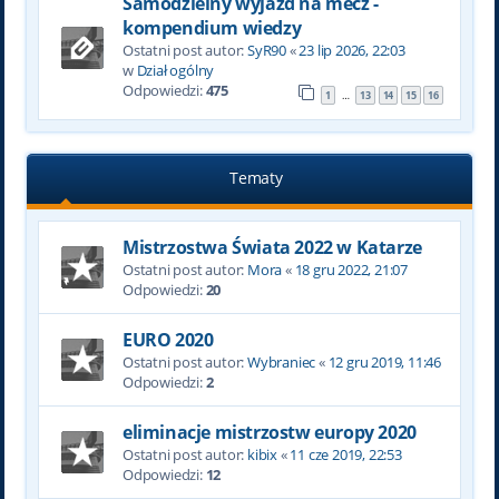
Samodzielny wyjazd na mecz -
kompendium wiedzy
Ostatni post autor:
SyR90
«
23 lip 2026, 22:03
w
Dział ogólny
Odpowiedzi:
475
1
13
14
15
16
…
Tematy
Mistrzostwa Świata 2022 w Katarze
Ostatni post autor:
Mora
«
18 gru 2022, 21:07
Odpowiedzi:
20
EURO 2020
Ostatni post autor:
Wybraniec
«
12 gru 2019, 11:46
Odpowiedzi:
2
eliminacje mistrzostw europy 2020
Ostatni post autor:
kibix
«
11 cze 2019, 22:53
Odpowiedzi:
12