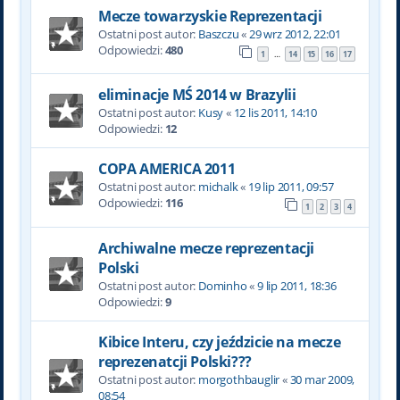
Mecze towarzyskie Reprezentacji
Ostatni post autor:
Baszczu
«
29 wrz 2012, 22:01
Odpowiedzi:
480
1
14
15
16
17
…
eliminacje MŚ 2014 w Brazylii
Ostatni post autor:
Kusy
«
12 lis 2011, 14:10
Odpowiedzi:
12
COPA AMERICA 2011
Ostatni post autor:
michalk
«
19 lip 2011, 09:57
Odpowiedzi:
116
1
2
3
4
Archiwalne mecze reprezentacji
Polski
Ostatni post autor:
Dominho
«
9 lip 2011, 18:36
Odpowiedzi:
9
Kibice Interu, czy jeździcie na mecze
reprezenatcji Polski???
Ostatni post autor:
morgothbauglir
«
30 mar 2009,
08:54