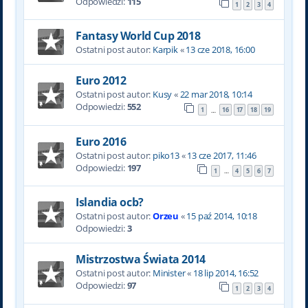
Odpowiedzi:
115
1
2
3
4
Fantasy World Cup 2018
Ostatni post autor:
Karpik
«
13 cze 2018, 16:00
Euro 2012
Ostatni post autor:
Kusy
«
22 mar 2018, 10:14
Odpowiedzi:
552
1
16
17
18
19
…
Euro 2016
Ostatni post autor:
piko13
«
13 cze 2017, 11:46
Odpowiedzi:
197
1
4
5
6
7
…
Islandia ocb?
Ostatni post autor:
Orzeu
«
15 paź 2014, 10:18
Odpowiedzi:
3
Mistrzostwa Świata 2014
Ostatni post autor:
Minister
«
18 lip 2014, 16:52
Odpowiedzi:
97
1
2
3
4