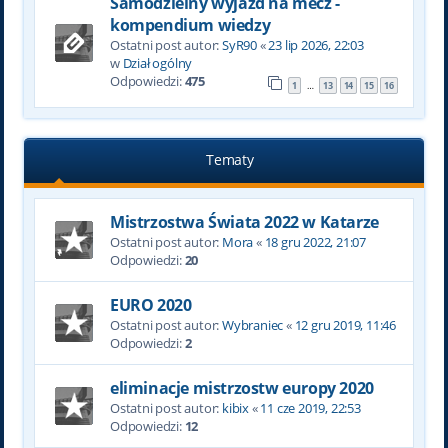
Samodzielny wyjazd na mecz -
kompendium wiedzy
Ostatni post autor:
SyR90
«
23 lip 2026, 22:03
w
Dział ogólny
Odpowiedzi:
475
1
13
14
15
16
…
Tematy
Mistrzostwa Świata 2022 w Katarze
Ostatni post autor:
Mora
«
18 gru 2022, 21:07
Odpowiedzi:
20
EURO 2020
Ostatni post autor:
Wybraniec
«
12 gru 2019, 11:46
Odpowiedzi:
2
eliminacje mistrzostw europy 2020
Ostatni post autor:
kibix
«
11 cze 2019, 22:53
Odpowiedzi:
12