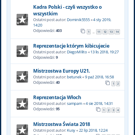
Kadra Polski - czyli wszystko o
wszystkim
Ostatni post autor:
Dominik5555
«
4 sty 2019,
14:20
Odpowiedzi:
403
1
11
12
13
14
…
Reprezentacje którym kibicujecie
Ostatni post autor:
DiegoMIlito
«
13 lis 2018, 19:27
Odpowiedzi:
9
Mistrzostwa Europy U21.
Ostatni post autor:
betunek
«
9 paź 2018, 16:58
Odpowiedzi:
40
1
2
Reprezentacja Włoch
Ostatni post autor:
sampam
«
4 sie 2018, 14:31
Odpowiedzi:
95
1
2
3
4
Mistrzostwa Świata 2018
Ostatni post autor:
Kusy
«
22 lip 2018, 12:24