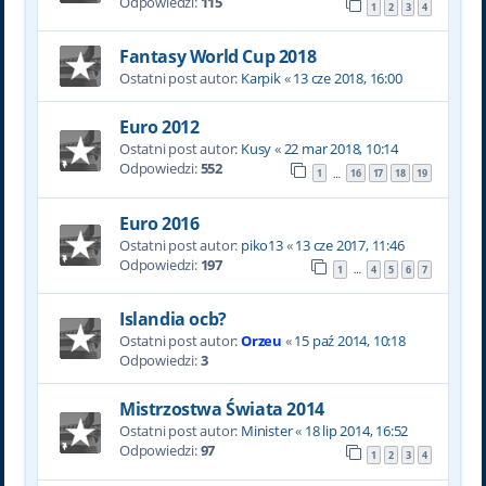
Odpowiedzi:
115
1
2
3
4
Fantasy World Cup 2018
Ostatni post autor:
Karpik
«
13 cze 2018, 16:00
Euro 2012
Ostatni post autor:
Kusy
«
22 mar 2018, 10:14
Odpowiedzi:
552
1
16
17
18
19
…
Euro 2016
Ostatni post autor:
piko13
«
13 cze 2017, 11:46
Odpowiedzi:
197
1
4
5
6
7
…
Islandia ocb?
Ostatni post autor:
Orzeu
«
15 paź 2014, 10:18
Odpowiedzi:
3
Mistrzostwa Świata 2014
Ostatni post autor:
Minister
«
18 lip 2014, 16:52
Odpowiedzi:
97
1
2
3
4