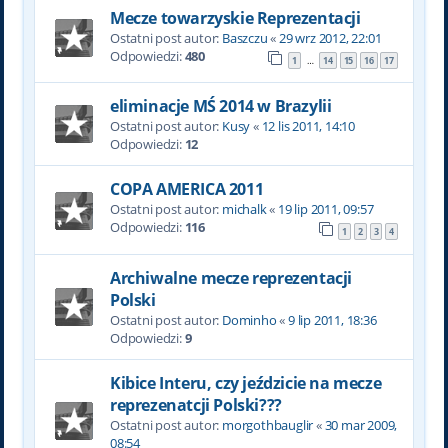
Mecze towarzyskie Reprezentacji
Ostatni post autor:
Baszczu
«
29 wrz 2012, 22:01
Odpowiedzi:
480
1
14
15
16
17
…
eliminacje MŚ 2014 w Brazylii
Ostatni post autor:
Kusy
«
12 lis 2011, 14:10
Odpowiedzi:
12
COPA AMERICA 2011
Ostatni post autor:
michalk
«
19 lip 2011, 09:57
Odpowiedzi:
116
1
2
3
4
Archiwalne mecze reprezentacji
Polski
Ostatni post autor:
Dominho
«
9 lip 2011, 18:36
Odpowiedzi:
9
Kibice Interu, czy jeździcie na mecze
reprezenatcji Polski???
Ostatni post autor:
morgothbauglir
«
30 mar 2009,
08:54