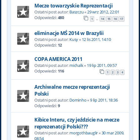
Mecze towarzyskie Reprezentacji
Ostatni post autor:
Baszczu
«
29 wrz 2012, 22:01
Odpowiedzi:
480
1
14
15
16
17
…
eliminacje MŚ 2014 w Brazylii
Ostatni post autor:
Kusy
«
12 lis 2011, 14:10
Odpowiedzi:
12
COPA AMERICA 2011
Ostatni post autor:
michalk
«
19 lip 2011, 09:57
Odpowiedzi:
116
1
2
3
4
Archiwalne mecze reprezentacji
Polski
Ostatni post autor:
Dominho
«
9 lip 2011, 18:36
Odpowiedzi:
9
Kibice Interu, czy jeździcie na mecze
reprezenatcji Polski???
Ostatni post autor:
morgothbauglir
«
30 mar 2009,
08:54