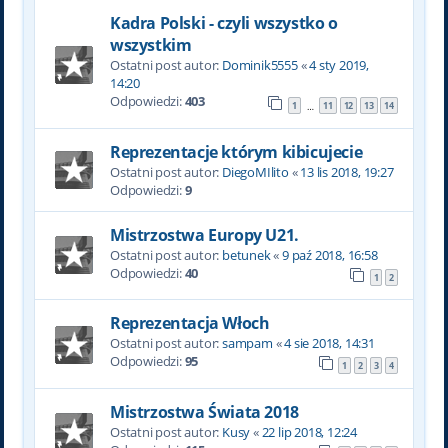
Kadra Polski - czyli wszystko o
wszystkim
Ostatni post autor:
Dominik5555
«
4 sty 2019,
14:20
Odpowiedzi:
403
1
11
12
13
14
…
Reprezentacje którym kibicujecie
Ostatni post autor:
DiegoMIlito
«
13 lis 2018, 19:27
Odpowiedzi:
9
Mistrzostwa Europy U21.
Ostatni post autor:
betunek
«
9 paź 2018, 16:58
Odpowiedzi:
40
1
2
Reprezentacja Włoch
Ostatni post autor:
sampam
«
4 sie 2018, 14:31
Odpowiedzi:
95
1
2
3
4
Mistrzostwa Świata 2018
Ostatni post autor:
Kusy
«
22 lip 2018, 12:24