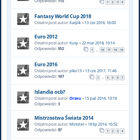
Odpowiedzi:
115
1
2
3
4
Fantasy World Cup 2018
Ostatni post autor:
Karpik
«
13 cze 2018, 16:00
Euro 2012
Ostatni post autor:
Kusy
«
22 mar 2018, 10:14
Odpowiedzi:
552
1
16
17
18
19
…
Euro 2016
Ostatni post autor:
piko13
«
13 cze 2017, 11:46
Odpowiedzi:
197
1
4
5
6
7
…
Islandia ocb?
Ostatni post autor:
Orzeu
«
15 paź 2014, 10:18
Odpowiedzi:
3
Mistrzostwa Świata 2014
Ostatni post autor:
Minister
«
18 lip 2014, 16:52
Odpowiedzi:
97
1
2
3
4