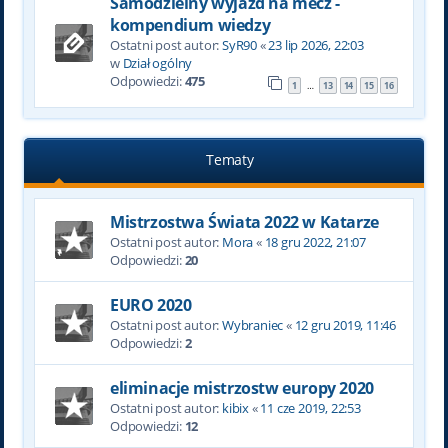
Samodzielny wyjazd na mecz -
kompendium wiedzy
Ostatni post autor:
SyR90
«
23 lip 2026, 22:03
w
Dział ogólny
Odpowiedzi:
475
1
13
14
15
16
…
Tematy
Mistrzostwa Świata 2022 w Katarze
Ostatni post autor:
Mora
«
18 gru 2022, 21:07
Odpowiedzi:
20
EURO 2020
Ostatni post autor:
Wybraniec
«
12 gru 2019, 11:46
Odpowiedzi:
2
eliminacje mistrzostw europy 2020
Ostatni post autor:
kibix
«
11 cze 2019, 22:53
Odpowiedzi:
12