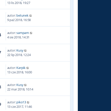
5
13 lis 2018, 19:27
autor:
betunek
4
9 paź 2018, 16:58
autor:
sampam
4
4 sie 2018, 14:31
autor:
Kusy
7
22 lip 2018, 12:24
autor:
Karpik
5
13 cze 2018, 16:00
autor:
Kusy
8
22 mar 2018, 10:14
autor:
piko13
9
13 cze 2017, 11:46