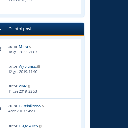
23 lip 2026, 22:03
y
Ostatni post
autor:
Mora
2
18 gru 2022, 21:07
autor:
Wybraniec
3
12 gru 2019, 11:46
autor:
kibix
1
11 cze 2019, 22:53
autor:
Dominik5555
2
4 sty 2019, 14:20
autor:
DiegoMIlito