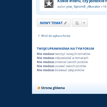
Kibice Interu, czy jeździcie
autor:
jose_'6promili'_Alkorator
»
18
NOWY TEMAT
Wróć do wykazu forów
TWOJE UPRAWNIENIA NA TYM FORUM
Nie możesz
tworzyć nowych tematów
Nie możesz
odpowiadać w tematach
Nie możesz
zmieniać swoich postów
Nie możesz
usuwać swoich postów
Nie możesz
dodawać załączników
Strona główna