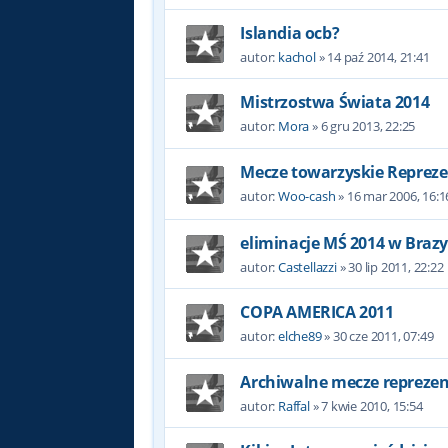
Islandia ocb?
autor:
kachol
»
14 paź 2014, 21:41
Mistrzostwa Świata 2014
autor:
Mora
»
6 gru 2013, 22:25
Mecze towarzyskie Repreze
autor:
Woo-cash
»
16 mar 2006, 16:1
eliminacje MŚ 2014 w Brazyl
autor:
Castellazzi
»
30 lip 2011, 22:22
COPA AMERICA 2011
autor:
elche89
»
30 cze 2011, 07:49
Archiwalne mecze reprezent
autor:
Raffal
»
7 kwie 2010, 15:54