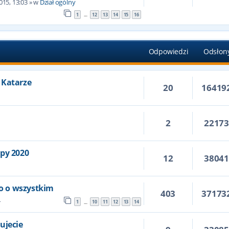
015, 13:03
» w
Dział ogólny
1
12
13
14
15
16
…
Odpowiedzi
Odsłon
 Katarze
20
16419
2
2217
6
opy 2020
12
3804
ko o wszystkim
403
37173
4
1
10
11
12
13
14
…
ujecie