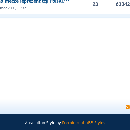
 na mecze reprezenatcji Polski???
23
6334
 mar 2009, 23:37
Absolution Style by
Premium phpBB Styles