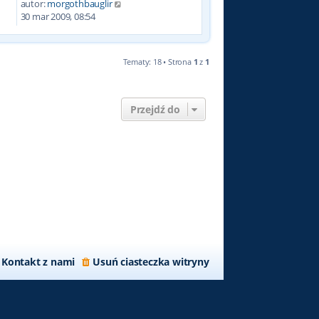
autor:
morgothbauglir
2
30 mar 2009, 08:54
Tematy: 18 • Strona
1
z
1
Przejdź do
Kontakt z nami
Usuń ciasteczka witryny