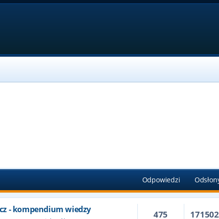
Odpowiedzi
Odsłon
cz - kompendium wiedzy
475
17150