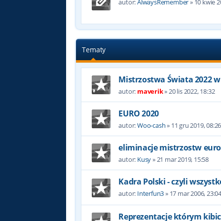
autor:
AlwaysRemember
»
10 kwie 2
Tematy
Mistrzostwa Świata 2022 w
autor:
maverik
»
20 lis 2022, 18:32
EURO 2020
autor:
Woo-cash
»
11 gru 2019, 08:2
eliminacje mistrzostw eur
autor:
Kusy
»
21 mar 2019, 15:58
Kadra Polski - czyli wszyst
autor:
Interfun3
»
17 mar 2006, 23:0
Reprezentacje którym kibic