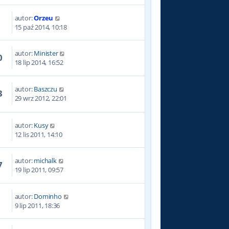
autor:
Orzeu
2
15 paź 2014, 10:18
autor:
Minister
0
18 lip 2014, 16:52
autor:
Baszczu
3
29 wrz 2012, 22:01
autor:
Kusy
2
12 lis 2011, 14:10
autor:
michalk
7
19 lip 2011, 09:57
autor:
Dominho
1
9 lip 2011, 18:36