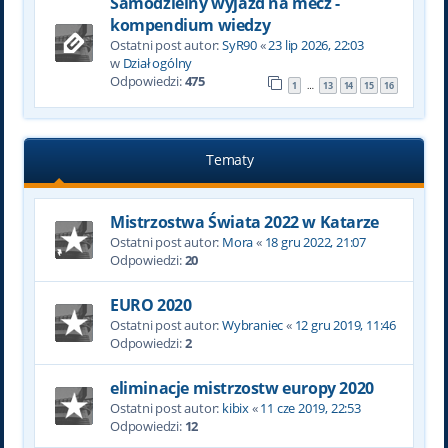
Samodzielny wyjazd na mecz -
kompendium wiedzy
Ostatni post autor:
SyR90
«
23 lip 2026, 22:03
w
Dział ogólny
Odpowiedzi:
475
1
13
14
15
16
…
Tematy
Mistrzostwa Świata 2022 w Katarze
Ostatni post autor:
Mora
«
18 gru 2022, 21:07
Odpowiedzi:
20
EURO 2020
Ostatni post autor:
Wybraniec
«
12 gru 2019, 11:46
Odpowiedzi:
2
eliminacje mistrzostw europy 2020
Ostatni post autor:
kibix
«
11 cze 2019, 22:53
Odpowiedzi:
12