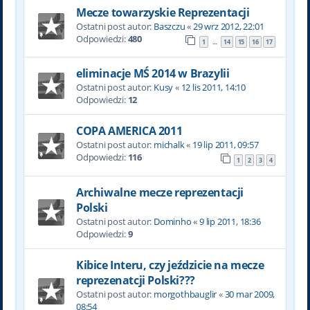
Mecze towarzyskie Reprezentacji
Ostatni post autor:
Baszczu
«
29 wrz 2012, 22:01
Odpowiedzi:
480
1
14
15
16
17
…
eliminacje MŚ 2014 w Brazylii
Ostatni post autor:
Kusy
«
12 lis 2011, 14:10
Odpowiedzi:
12
COPA AMERICA 2011
Ostatni post autor:
michalk
«
19 lip 2011, 09:57
Odpowiedzi:
116
1
2
3
4
Archiwalne mecze reprezentacji
Polski
Ostatni post autor:
Dominho
«
9 lip 2011, 18:36
Odpowiedzi:
9
Kibice Interu, czy jeździcie na mecze
reprezenatcji Polski???
Ostatni post autor:
morgothbauglir
«
30 mar 2009,
08:54