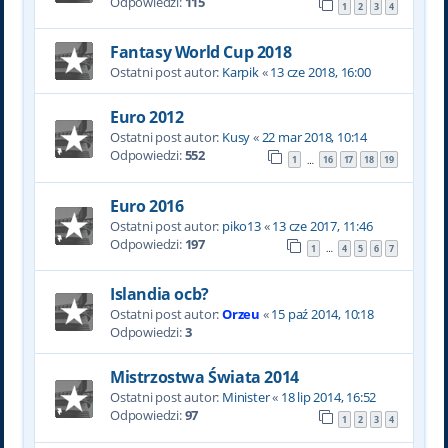
Odpowiedzi:
115
1
2
3
4
Fantasy World Cup 2018
Ostatni post autor:
Karpik
«
13 cze 2018, 16:00
Euro 2012
Ostatni post autor:
Kusy
«
22 mar 2018, 10:14
Odpowiedzi:
552
1
16
17
18
19
…
Euro 2016
Ostatni post autor:
piko13
«
13 cze 2017, 11:46
Odpowiedzi:
197
1
4
5
6
7
…
Islandia ocb?
Ostatni post autor:
Orzeu
«
15 paź 2014, 10:18
Odpowiedzi:
3
Mistrzostwa Świata 2014
Ostatni post autor:
Minister
«
18 lip 2014, 16:52
Odpowiedzi:
97
1
2
3
4