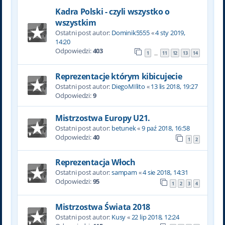
Kadra Polski - czyli wszystko o
wszystkim
Ostatni post autor:
Dominik5555
«
4 sty 2019,
14:20
Odpowiedzi:
403
1
11
12
13
14
…
Reprezentacje którym kibicujecie
Ostatni post autor:
DiegoMIlito
«
13 lis 2018, 19:27
Odpowiedzi:
9
Mistrzostwa Europy U21.
Ostatni post autor:
betunek
«
9 paź 2018, 16:58
Odpowiedzi:
40
1
2
Reprezentacja Włoch
Ostatni post autor:
sampam
«
4 sie 2018, 14:31
Odpowiedzi:
95
1
2
3
4
Mistrzostwa Świata 2018
Ostatni post autor:
Kusy
«
22 lip 2018, 12:24