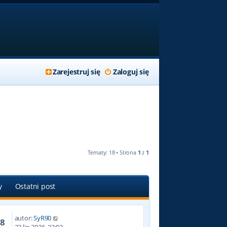
Zarejestruj się
Zaloguj się
Tematy: 18 • Strona
1
z
1
y
Ostatni post
autor:
SyR90
88