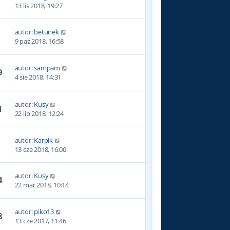
9
13 lis 2018, 19:27
autor:
betunek
2
9 paź 2018, 16:58
autor:
sampam
9
4 sie 2018, 14:31
autor:
Kusy
1
22 lip 2018, 12:24
autor:
Karpik
8
13 cze 2018, 16:00
autor:
Kusy
4
22 mar 2018, 10:14
autor:
piko13
8
13 cze 2017, 11:46