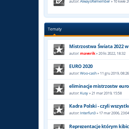
autor:
AlwaysRemember
»
10 kwie 2
Tematy
Mistrzostwa Świata 2022 w
autor:
maverik
»
20 lis 2022, 18:32
EURO 2020
autor:
Woo-cash
»
11 gru 2019, 08:2
eliminacje mistrzostw eur
autor:
Kusy
»
21 mar 2019, 15:58
Kadra Polski - czyli wszyst
autor:
Interfun3
»
17 mar 2006, 23:0
Reprezentacje którym kibic