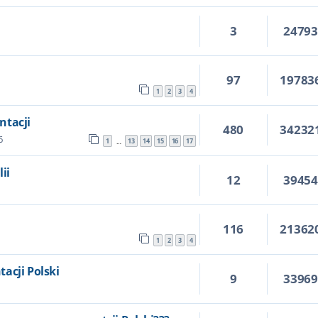
3
2479
97
19783
1
2
3
4
ntacji
480
34232
6
1
13
14
15
16
17
…
ii
12
3945
116
21362
1
2
3
4
acji Polski
9
3396