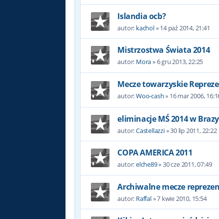
Islandia ocb?
autor:
kachol
»
14 paź 2014, 21:41
Mistrzostwa Świata 2014
autor:
Mora
»
6 gru 2013, 22:25
Mecze towarzyskie Repreze
autor:
Woo-cash
»
16 mar 2006, 16:1
eliminacje MŚ 2014 w Brazyl
autor:
Castellazzi
»
30 lip 2011, 22:22
COPA AMERICA 2011
autor:
elche89
»
30 cze 2011, 07:49
Archiwalne mecze reprezent
autor:
Raffal
»
7 kwie 2010, 15:54