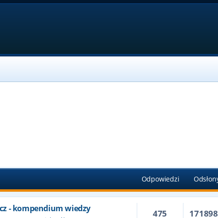
Odpowiedzi
Odsłon
cz - kompendium wiedzy
475
17189