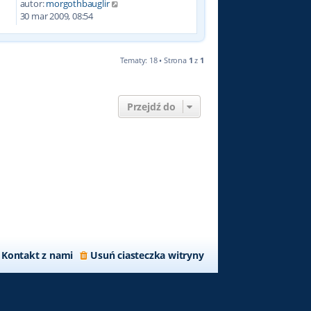
autor:
morgothbauglir
0
30 mar 2009, 08:54
Tematy: 18 • Strona
1
z
1
Przejdź do
Kontakt z nami
Usuń ciasteczka witryny