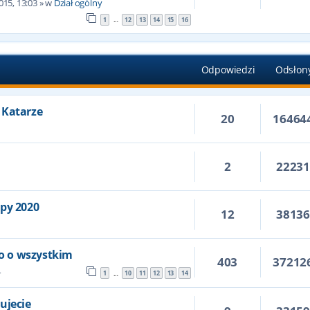
015, 13:03
» w
Dział ogólny
1
12
13
14
15
16
…
Odpowiedzi
Odsłon
 Katarze
20
16464
2
2223
6
opy 2020
12
3813
ko o wszystkim
403
37212
4
1
10
11
12
13
14
…
ujecie