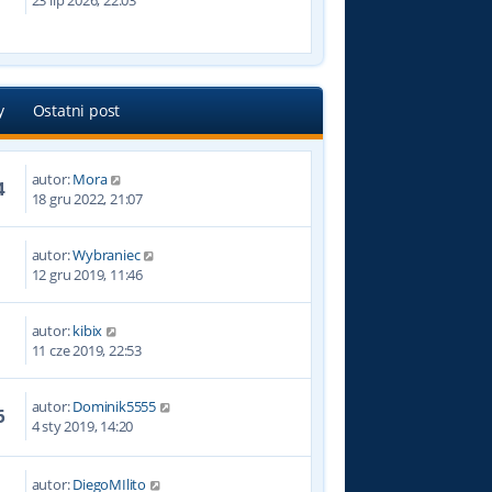
23 lip 2026, 22:03
y
Ostatni post
autor:
Mora
4
18 gru 2022, 21:07
autor:
Wybraniec
1
12 gru 2019, 11:46
autor:
kibix
6
11 cze 2019, 22:53
autor:
Dominik5555
6
4 sty 2019, 14:20
autor:
DiegoMIlito