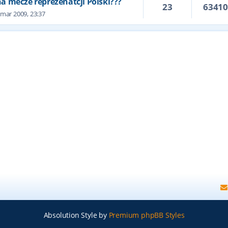
 na mecze reprezenatcji Polski???
23
6341
 mar 2009, 23:37
Absolution Style by
Premium phpBB Styles