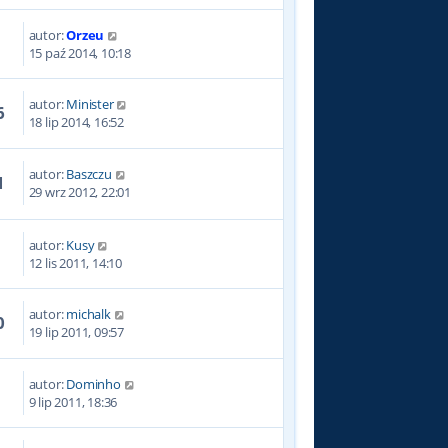
autor:
Orzeu
3
15 paź 2014, 10:18
autor:
Minister
6
18 lip 2014, 16:52
autor:
Baszczu
1
29 wrz 2012, 22:01
autor:
Kusy
4
12 lis 2011, 14:10
autor:
michalk
0
19 lip 2011, 09:57
autor:
Dominho
9
9 lip 2011, 18:36