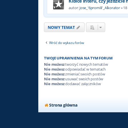
Kibice Interu, czy jeździcie
autor:
jose_'6promili'_Alkorator
»
18
NOWY TEMAT
Wróć do wykazu forów
TWOJE UPRAWNIENIA NA TYM FORUM
Nie możesz
tworzyć nowych tematów
Nie możesz
odpowiadać w tematach
Nie możesz
zmieniać swoich postów
Nie możesz
usuwać swoich postów
Nie możesz
dodawać załączników
Strona główna