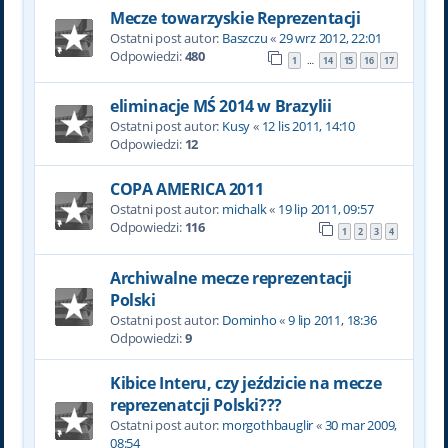
Mecze towarzyskie Reprezentacji
Ostatni post autor:
Baszczu
«
29 wrz 2012, 22:01
Odpowiedzi:
480
1
14
15
16
17
…
eliminacje MŚ 2014 w Brazylii
Ostatni post autor:
Kusy
«
12 lis 2011, 14:10
Odpowiedzi:
12
COPA AMERICA 2011
Ostatni post autor:
michalk
«
19 lip 2011, 09:57
Odpowiedzi:
116
1
2
3
4
Archiwalne mecze reprezentacji
Polski
Ostatni post autor:
Dominho
«
9 lip 2011, 18:36
Odpowiedzi:
9
Kibice Interu, czy jeździcie na mecze
reprezenatcji Polski???
Ostatni post autor:
morgothbauglir
«
30 mar 2009,
08:54