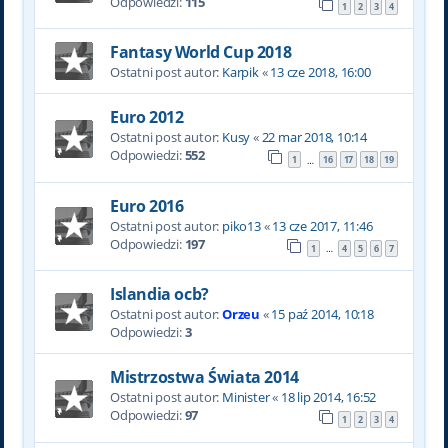
Odpowiedzi:
115
1
2
3
4
Fantasy World Cup 2018
Ostatni post autor:
Karpik
«
13 cze 2018, 16:00
Euro 2012
Ostatni post autor:
Kusy
«
22 mar 2018, 10:14
Odpowiedzi:
552
1
16
17
18
19
…
Euro 2016
Ostatni post autor:
piko13
«
13 cze 2017, 11:46
Odpowiedzi:
197
1
4
5
6
7
…
Islandia ocb?
Ostatni post autor:
Orzeu
«
15 paź 2014, 10:18
Odpowiedzi:
3
Mistrzostwa Świata 2014
Ostatni post autor:
Minister
«
18 lip 2014, 16:52
Odpowiedzi:
97
1
2
3
4