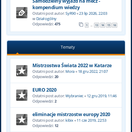
Samodzielny wyjazd na mecz -
kompendium wiedzy
Ostatni post autor:
SyR90
«
23 lip 2026, 22:03
w
Dział ogólny
Odpowiedzi:
475
1
13
14
15
16
…
Tematy
Mistrzostwa Świata 2022 w Katarze
Ostatni post autor:
Mora
«
18 gru 2022, 21:07
Odpowiedzi:
20
EURO 2020
Ostatni post autor:
Wybraniec
«
12 gru 2019, 11:46
Odpowiedzi:
2
eliminacje mistrzostw europy 2020
Ostatni post autor:
kibix
«
11 cze 2019, 22:53
Odpowiedzi:
12