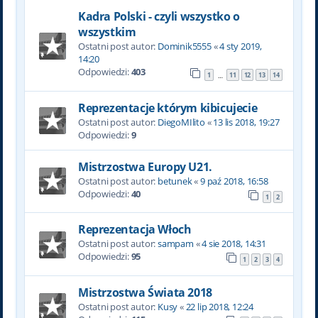
Kadra Polski - czyli wszystko o
wszystkim
Ostatni post autor:
Dominik5555
«
4 sty 2019,
14:20
Odpowiedzi:
403
1
11
12
13
14
…
Reprezentacje którym kibicujecie
Ostatni post autor:
DiegoMIlito
«
13 lis 2018, 19:27
Odpowiedzi:
9
Mistrzostwa Europy U21.
Ostatni post autor:
betunek
«
9 paź 2018, 16:58
Odpowiedzi:
40
1
2
Reprezentacja Włoch
Ostatni post autor:
sampam
«
4 sie 2018, 14:31
Odpowiedzi:
95
1
2
3
4
Mistrzostwa Świata 2018
Ostatni post autor:
Kusy
«
22 lip 2018, 12:24