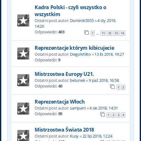
Kadra Polski - czyli wszystko o
wszystkim
Ostatni post autor:
Dominik5555
«
4 sty 2019,
14:20
Odpowiedzi:
403
1
11
12
13
14
…
Reprezentacje którym kibicujecie
Ostatni post autor:
DiegoMIlito
«
13 lis 2018, 19:27
Odpowiedzi:
9
Mistrzostwa Europy U21.
Ostatni post autor:
betunek
«
9 paź 2018, 16:58
Odpowiedzi:
40
1
2
Reprezentacja Włoch
Ostatni post autor:
sampam
«
4 sie 2018, 14:31
Odpowiedzi:
95
1
2
3
4
Mistrzostwa Świata 2018
Ostatni post autor:
Kusy
«
22 lip 2018, 12:24