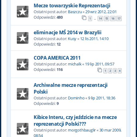
Mecze towarzyskie Reprezentacji
Ostatni post autor:
Baszczu
«
29 wrz 2012, 22:01
Odpowiedzi:
480
1
14
15
16
17
…
eliminacje MŚ 2014 w Brazylii
Ostatni post autor:
Kusy
«
12 lis 2011, 14:10
Odpowiedzi:
12
COPA AMERICA 2011
Ostatni post autor:
michalk
«
19 lip 2011, 09:57
Odpowiedzi:
116
1
2
3
4
Archiwalne mecze reprezentacji
Polski
Ostatni post autor:
Dominho
«
9 lip 2011, 18:36
Odpowiedzi:
9
Kibice Interu, czy jeździcie na mecze
reprezenatcji Polski???
Ostatni post autor:
morgothbauglir
«
30 mar 2009,
08:54