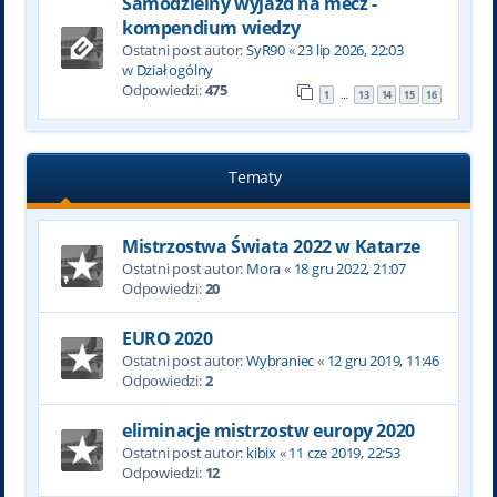
Samodzielny wyjazd na mecz -
kompendium wiedzy
Ostatni post autor:
SyR90
«
23 lip 2026, 22:03
w
Dział ogólny
Odpowiedzi:
475
1
13
14
15
16
…
Tematy
Mistrzostwa Świata 2022 w Katarze
Ostatni post autor:
Mora
«
18 gru 2022, 21:07
Odpowiedzi:
20
EURO 2020
Ostatni post autor:
Wybraniec
«
12 gru 2019, 11:46
Odpowiedzi:
2
eliminacje mistrzostw europy 2020
Ostatni post autor:
kibix
«
11 cze 2019, 22:53
Odpowiedzi:
12