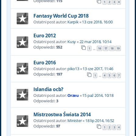
Odpowiedzi:
115
1
2
3
4
Fantasy World Cup 2018
Ostatni post autor:
Karpik
«
13 cze 2018, 16:00
Euro 2012
Ostatni post autor:
Kusy
«
22 mar 2018, 10:14
Odpowiedzi:
552
1
16
17
18
19
…
Euro 2016
Ostatni post autor:
piko13
«
13 cze 2017, 11:46
Odpowiedzi:
197
1
4
5
6
7
…
Islandia ocb?
Ostatni post autor:
Orzeu
«
15 paź 2014, 10:18
Odpowiedzi:
3
Mistrzostwa Świata 2014
Ostatni post autor:
Minister
«
18 lip 2014, 16:52
Odpowiedzi:
97
1
2
3
4