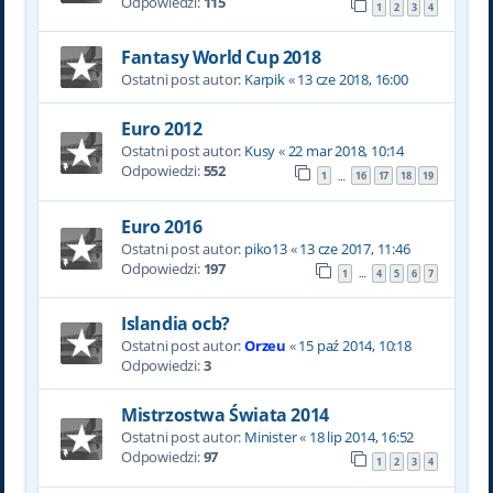
Odpowiedzi:
115
1
2
3
4
Fantasy World Cup 2018
Ostatni post autor:
Karpik
«
13 cze 2018, 16:00
Euro 2012
Ostatni post autor:
Kusy
«
22 mar 2018, 10:14
Odpowiedzi:
552
1
16
17
18
19
…
Euro 2016
Ostatni post autor:
piko13
«
13 cze 2017, 11:46
Odpowiedzi:
197
1
4
5
6
7
…
Islandia ocb?
Ostatni post autor:
Orzeu
«
15 paź 2014, 10:18
Odpowiedzi:
3
Mistrzostwa Świata 2014
Ostatni post autor:
Minister
«
18 lip 2014, 16:52
Odpowiedzi:
97
1
2
3
4