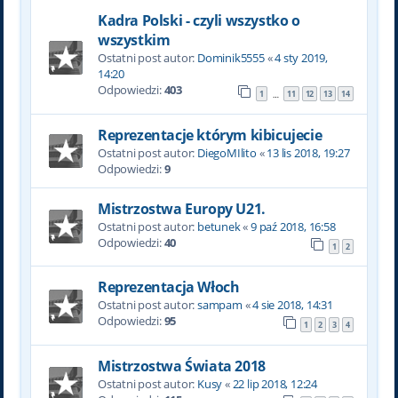
Kadra Polski - czyli wszystko o
wszystkim
Ostatni post autor:
Dominik5555
«
4 sty 2019,
14:20
Odpowiedzi:
403
1
11
12
13
14
…
Reprezentacje którym kibicujecie
Ostatni post autor:
DiegoMIlito
«
13 lis 2018, 19:27
Odpowiedzi:
9
Mistrzostwa Europy U21.
Ostatni post autor:
betunek
«
9 paź 2018, 16:58
Odpowiedzi:
40
1
2
Reprezentacja Włoch
Ostatni post autor:
sampam
«
4 sie 2018, 14:31
Odpowiedzi:
95
1
2
3
4
Mistrzostwa Świata 2018
Ostatni post autor:
Kusy
«
22 lip 2018, 12:24