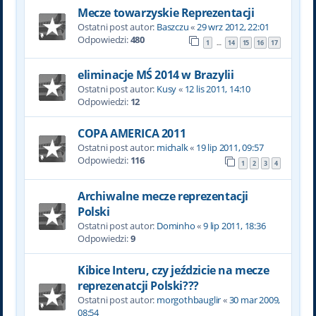
Mecze towarzyskie Reprezentacji
Ostatni post autor:
Baszczu
«
29 wrz 2012, 22:01
Odpowiedzi:
480
1
14
15
16
17
…
eliminacje MŚ 2014 w Brazylii
Ostatni post autor:
Kusy
«
12 lis 2011, 14:10
Odpowiedzi:
12
COPA AMERICA 2011
Ostatni post autor:
michalk
«
19 lip 2011, 09:57
Odpowiedzi:
116
1
2
3
4
Archiwalne mecze reprezentacji
Polski
Ostatni post autor:
Dominho
«
9 lip 2011, 18:36
Odpowiedzi:
9
Kibice Interu, czy jeździcie na mecze
reprezenatcji Polski???
Ostatni post autor:
morgothbauglir
«
30 mar 2009,
08:54