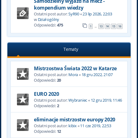
Samodzielny wyjazd na mecz -
kompendium wiedzy
Ostatni post autor:
SyR90
«
23 lip 2026, 22:03
w
Dział ogólny
Odpowiedzi:
475
1
13
14
15
16
…
Tematy
Mistrzostwa Świata 2022 w Katarze
Ostatni post autor:
Mora
«
18 gru 2022, 21:07
Odpowiedzi:
20
EURO 2020
Ostatni post autor:
Wybraniec
«
12 gru 2019, 11:46
Odpowiedzi:
2
eliminacje mistrzostw europy 2020
Ostatni post autor:
kibix
«
11 cze 2019, 22:53
Odpowiedzi:
12