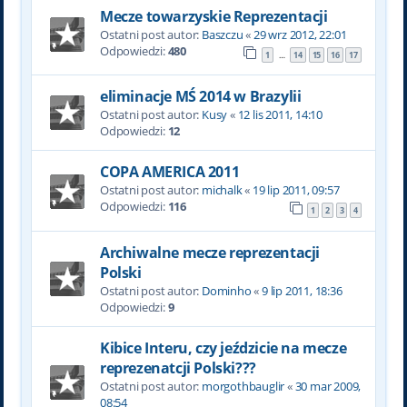
Mecze towarzyskie Reprezentacji
Ostatni post autor:
Baszczu
«
29 wrz 2012, 22:01
Odpowiedzi:
480
1
14
15
16
17
…
eliminacje MŚ 2014 w Brazylii
Ostatni post autor:
Kusy
«
12 lis 2011, 14:10
Odpowiedzi:
12
COPA AMERICA 2011
Ostatni post autor:
michalk
«
19 lip 2011, 09:57
Odpowiedzi:
116
1
2
3
4
Archiwalne mecze reprezentacji
Polski
Ostatni post autor:
Dominho
«
9 lip 2011, 18:36
Odpowiedzi:
9
Kibice Interu, czy jeździcie na mecze
reprezenatcji Polski???
Ostatni post autor:
morgothbauglir
«
30 mar 2009,
08:54