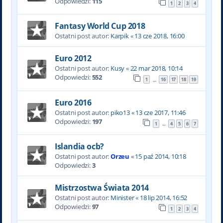
Odpowiedzi:
115
1
2
3
4
Fantasy World Cup 2018
Ostatni post autor:
Karpik
«
13 cze 2018, 16:00
Euro 2012
Ostatni post autor:
Kusy
«
22 mar 2018, 10:14
Odpowiedzi:
552
1
16
17
18
19
…
Euro 2016
Ostatni post autor:
piko13
«
13 cze 2017, 11:46
Odpowiedzi:
197
1
4
5
6
7
…
Islandia ocb?
Ostatni post autor:
Orzeu
«
15 paź 2014, 10:18
Odpowiedzi:
3
Mistrzostwa Świata 2014
Ostatni post autor:
Minister
«
18 lip 2014, 16:52
Odpowiedzi:
97
1
2
3
4