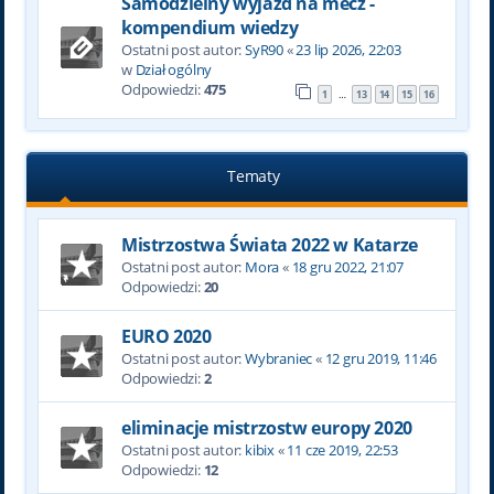
Samodzielny wyjazd na mecz -
kompendium wiedzy
Ostatni post autor:
SyR90
«
23 lip 2026, 22:03
w
Dział ogólny
Odpowiedzi:
475
1
13
14
15
16
…
Tematy
Mistrzostwa Świata 2022 w Katarze
Ostatni post autor:
Mora
«
18 gru 2022, 21:07
Odpowiedzi:
20
EURO 2020
Ostatni post autor:
Wybraniec
«
12 gru 2019, 11:46
Odpowiedzi:
2
eliminacje mistrzostw europy 2020
Ostatni post autor:
kibix
«
11 cze 2019, 22:53
Odpowiedzi:
12