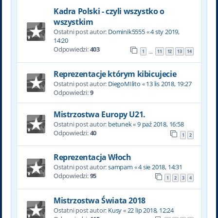
Kadra Polski - czyli wszystko o
wszystkim
Ostatni post autor:
Dominik5555
«
4 sty 2019,
14:20
Odpowiedzi:
403
1
11
12
13
14
…
Reprezentacje którym kibicujecie
Ostatni post autor:
DiegoMIlito
«
13 lis 2018, 19:27
Odpowiedzi:
9
Mistrzostwa Europy U21.
Ostatni post autor:
betunek
«
9 paź 2018, 16:58
Odpowiedzi:
40
1
2
Reprezentacja Włoch
Ostatni post autor:
sampam
«
4 sie 2018, 14:31
Odpowiedzi:
95
1
2
3
4
Mistrzostwa Świata 2018
Ostatni post autor:
Kusy
«
22 lip 2018, 12:24