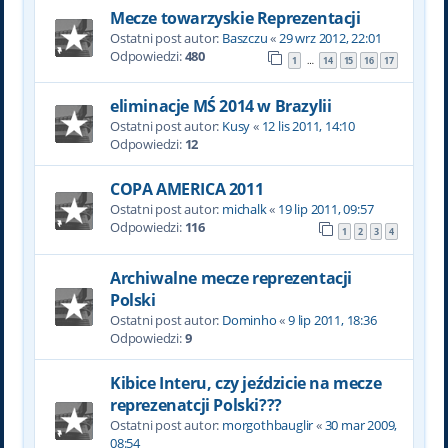
Mecze towarzyskie Reprezentacji
Ostatni post autor:
Baszczu
«
29 wrz 2012, 22:01
Odpowiedzi:
480
1
14
15
16
17
…
eliminacje MŚ 2014 w Brazylii
Ostatni post autor:
Kusy
«
12 lis 2011, 14:10
Odpowiedzi:
12
COPA AMERICA 2011
Ostatni post autor:
michalk
«
19 lip 2011, 09:57
Odpowiedzi:
116
1
2
3
4
Archiwalne mecze reprezentacji
Polski
Ostatni post autor:
Dominho
«
9 lip 2011, 18:36
Odpowiedzi:
9
Kibice Interu, czy jeździcie na mecze
reprezenatcji Polski???
Ostatni post autor:
morgothbauglir
«
30 mar 2009,
08:54