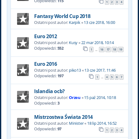
Odpowiedzi:
115
1
2
3
4
Fantasy World Cup 2018
Ostatni post autor:
Karpik
«
13 cze 2018, 16:00
Euro 2012
Ostatni post autor:
Kusy
«
22 mar 2018, 10:14
Odpowiedzi:
552
1
16
17
18
19
…
Euro 2016
Ostatni post autor:
piko13
«
13 cze 2017, 11:46
Odpowiedzi:
197
1
4
5
6
7
…
Islandia ocb?
Ostatni post autor:
Orzeu
«
15 paź 2014, 10:18
Odpowiedzi:
3
Mistrzostwa Świata 2014
Ostatni post autor:
Minister
«
18 lip 2014, 16:52
Odpowiedzi:
97
1
2
3
4