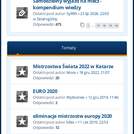
Samodzielny wyjazd na mecz -
kompendium wiedzy
Ostatni post autor:
SyR90
«
23 lip 2026, 22:03
w
Dział ogólny
Odpowiedzi:
475
1
13
14
15
16
…
Tematy
Mistrzostwa Świata 2022 w Katarze
Ostatni post autor:
Mora
«
18 gru 2022, 21:07
Odpowiedzi:
20
EURO 2020
Ostatni post autor:
Wybraniec
«
12 gru 2019, 11:46
Odpowiedzi:
2
eliminacje mistrzostw europy 2020
Ostatni post autor:
kibix
«
11 cze 2019, 22:53
Odpowiedzi:
12