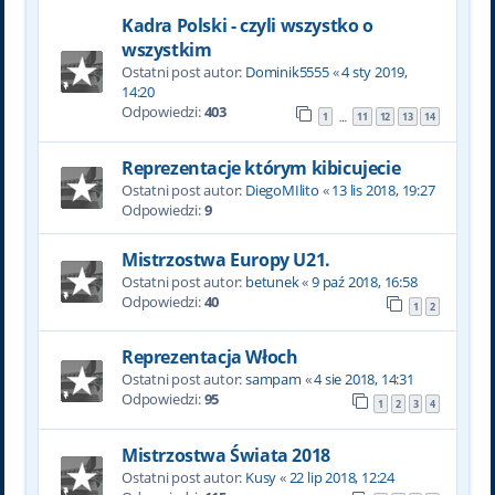
Kadra Polski - czyli wszystko o
wszystkim
Ostatni post autor:
Dominik5555
«
4 sty 2019,
14:20
Odpowiedzi:
403
1
11
12
13
14
…
Reprezentacje którym kibicujecie
Ostatni post autor:
DiegoMIlito
«
13 lis 2018, 19:27
Odpowiedzi:
9
Mistrzostwa Europy U21.
Ostatni post autor:
betunek
«
9 paź 2018, 16:58
Odpowiedzi:
40
1
2
Reprezentacja Włoch
Ostatni post autor:
sampam
«
4 sie 2018, 14:31
Odpowiedzi:
95
1
2
3
4
Mistrzostwa Świata 2018
Ostatni post autor:
Kusy
«
22 lip 2018, 12:24