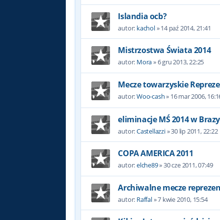
Islandia ocb?
autor:
kachol
»
14 paź 2014, 21:41
Mistrzostwa Świata 2014
autor:
Mora
»
6 gru 2013, 22:25
Mecze towarzyskie Repreze
autor:
Woo-cash
»
16 mar 2006, 16:1
eliminacje MŚ 2014 w Brazyl
autor:
Castellazzi
»
30 lip 2011, 22:22
COPA AMERICA 2011
autor:
elche89
»
30 cze 2011, 07:49
Archiwalne mecze reprezent
autor:
Raffal
»
7 kwie 2010, 15:54