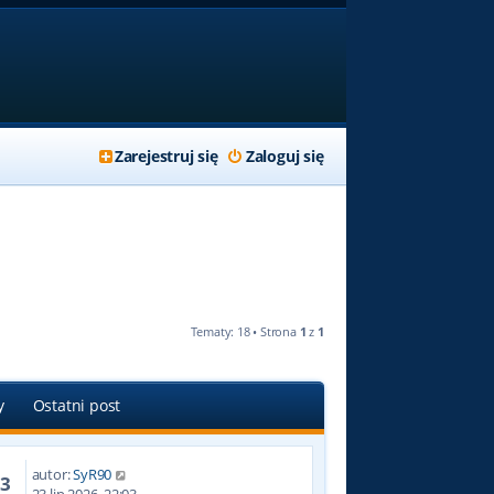
Zarejestruj się
Zaloguj się
Tematy: 18 • Strona
1
z
1
y
Ostatni post
autor:
SyR90
33