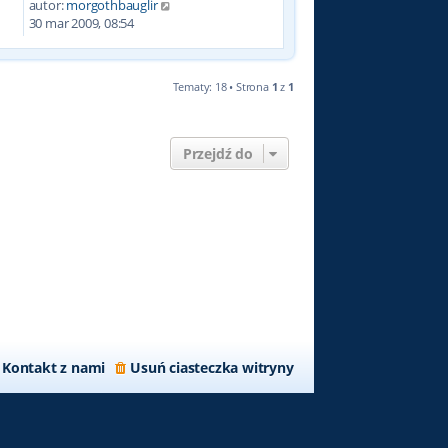
autor:
morgothbauglir
2
30 mar 2009, 08:54
Tematy: 18 • Strona
1
z
1
Przejdź do
Kontakt z nami
Usuń ciasteczka witryny