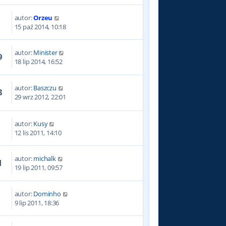
autor:
Orzeu
7
15 paź 2014, 10:18
autor:
Minister
9
18 lip 2014, 16:52
autor:
Baszczu
3
29 wrz 2012, 22:01
autor:
Kusy
3
12 lis 2011, 14:10
autor:
michalk
1
19 lip 2011, 09:57
autor:
Dominho
2
9 lip 2011, 18:36