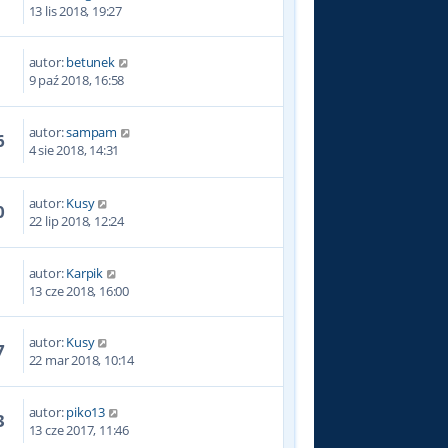
5
13 lis 2018, 19:27
autor:
betunek
0
9 paź 2018, 16:58
autor:
sampam
6
4 sie 2018, 14:31
autor:
Kusy
0
22 lip 2018, 12:24
autor:
Karpik
6
13 cze 2018, 16:00
autor:
Kusy
7
22 mar 2018, 10:14
autor:
piko13
3
13 cze 2017, 11:46