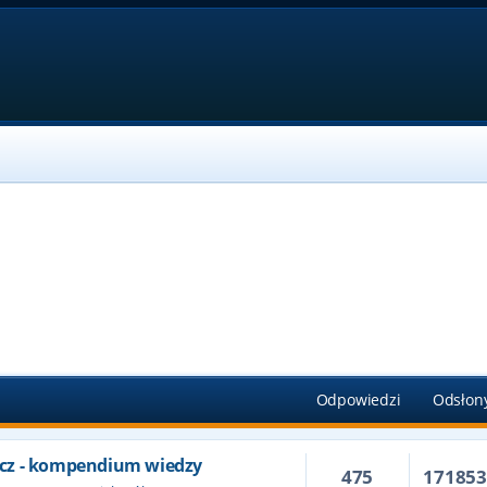
Odpowiedzi
Odsłon
cz - kompendium wiedzy
475
17185