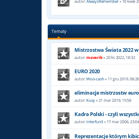
autor:
AlwaysRemember
»
10 kwie 2
Tematy
Mistrzostwa Świata 2022 w
autor:
maverik
»
20 lis 2022, 18:32
EURO 2020
autor:
Woo-cash
»
11 gru 2019, 08:2
eliminacje mistrzostw eur
autor:
Kusy
»
21 mar 2019, 15:58
Kadra Polski - czyli wszyst
autor:
Interfun3
»
17 mar 2006, 23:0
Reprezentacje którym kibic