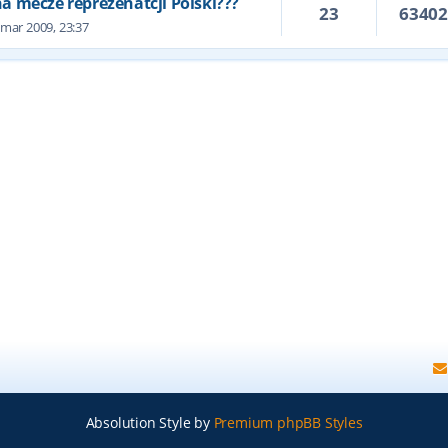
 na mecze reprezenatcji Polski???
23
6340
 mar 2009, 23:37
Absolution Style by
Premium phpBB Styles