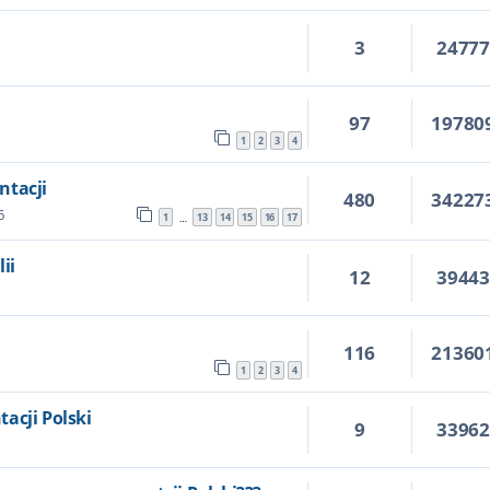
3
2477
97
19780
1
2
3
4
ntacji
480
34227
6
1
13
14
15
16
17
…
ii
12
3944
116
21360
1
2
3
4
acji Polski
9
3396