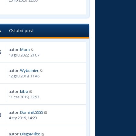
23 lip 2026, 22:03
y
Ostatni post
autor:
Mora
6
18 gru 2022, 21:07
autor:
Wybraniec
0
12 gru 2019, 11:46
autor:
kibix
1
11 cze 2019, 22:53
autor:
Dominik5555
0
4 sty 2019, 14:20
autor:
DiegoMIlito