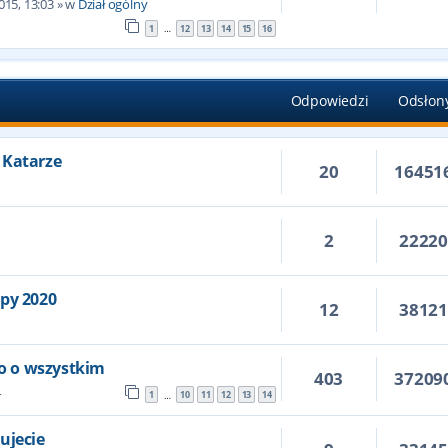
015, 13:03
» w
Dział ogólny
1
12
13
14
15
16
…
Odpowiedzi
Odsłon
 Katarze
20
16451
2
2222
6
opy 2020
12
3812
ko o wszystkim
403
37209
4
1
10
11
12
13
14
…
ujecie