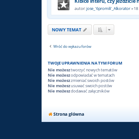
Kibice Interu, czy jeździcie
autor:
jose_'6promili'_Alkorator
»
18
NOWY TEMAT
Wróć do wykazu forów
TWOJE UPRAWNIENIA NA TYM FORUM
Nie możesz
tworzyć nowych tematów
Nie możesz
odpowiadać w tematach
Nie możesz
zmieniać swoich postów
Nie możesz
usuwać swoich postów
Nie możesz
dodawać załączników
Strona główna