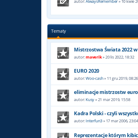
autor:
AlwaysRemember
»
10 kwie 2
Tematy
Mistrzostwa Świata 2022 w
autor:
maverik
»
20 lis 2022, 18:32
EURO 2020
autor:
Woo-cash
»
11 gru 2019, 08:2
eliminacje mistrzostw eur
autor:
Kusy
»
21 mar 2019, 15:58
Kadra Polski - czyli wszyst
autor:
Interfun3
»
17 mar 2006, 23:0
Reprezentacje którym kibic