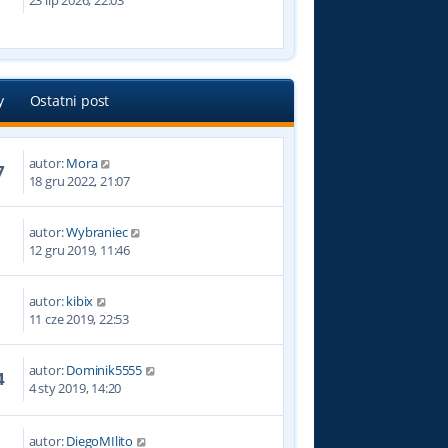
23 lip 2026, 22:03
y
Ostatni post
autor:
Mora
7
18 gru 2022, 21:07
autor:
Wybraniec
7
12 gru 2019, 11:46
autor:
kibix
3
11 cze 2019, 22:53
autor:
Dominik5555
4
4 sty 2019, 14:20
autor:
DiegoMIlito