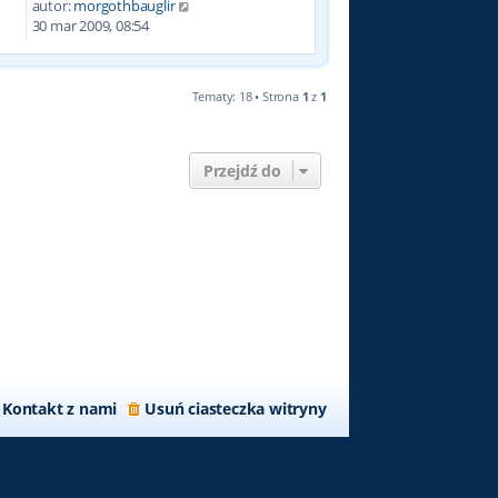
autor:
morgothbauglir
6
30 mar 2009, 08:54
Tematy: 18 • Strona
1
z
1
Przejdź do
Kontakt z nami
Usuń ciasteczka witryny