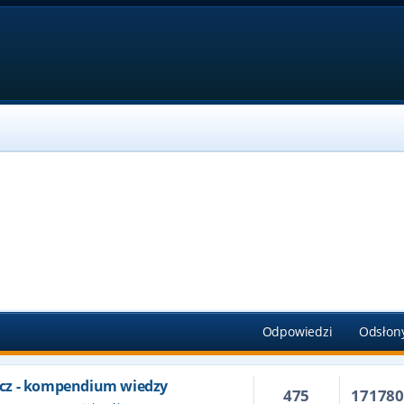
Odpowiedzi
Odsłon
cz - kompendium wiedzy
475
17178