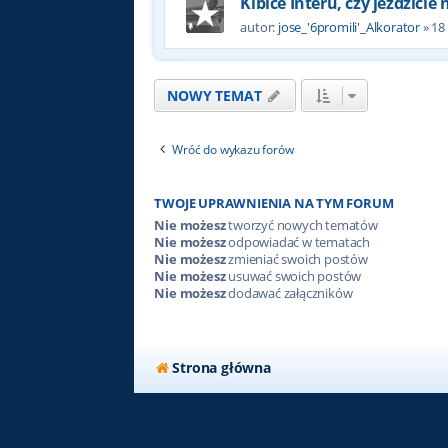
Kibice Interu, czy jeździcie
autor:
jose_'6promili'_Alkorator
»
18
NOWY TEMAT
Wróć do wykazu forów
TWOJE UPRAWNIENIA NA TYM FORUM
Nie możesz
tworzyć nowych tematów
Nie możesz
odpowiadać w tematach
Nie możesz
zmieniać swoich postów
Nie możesz
usuwać swoich postów
Nie możesz
dodawać załączników
Strona główna