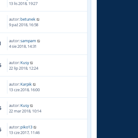
0
13 lis 2018, 19:27
autor:
betunek
4
9 paź 2018, 16:58
autor:
sampam
1
4 sie 2018, 14:31
autor:
Kusy
5
22 lip 2018, 12:24
autor:
Karpik
8
13 cze 2018, 16:00
autor:
Kusy
5
22 mar 2018, 10:14
autor:
piko13
5
13 cze 2017, 11:46