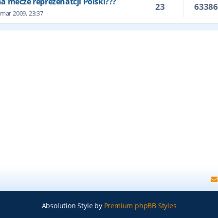
 na mecze reprezenatcji Polski???
23
6338
 mar 2009, 23:37
Absolution Style by
Premium phpBB Styles