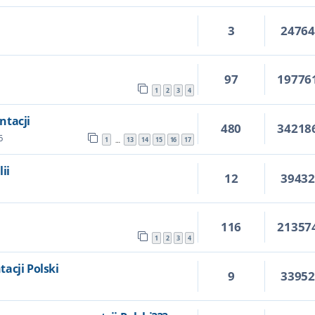
3
2476
97
19776
1
2
3
4
ntacji
480
34218
6
1
13
14
15
16
17
…
ii
12
3943
116
21357
1
2
3
4
acji Polski
9
3395