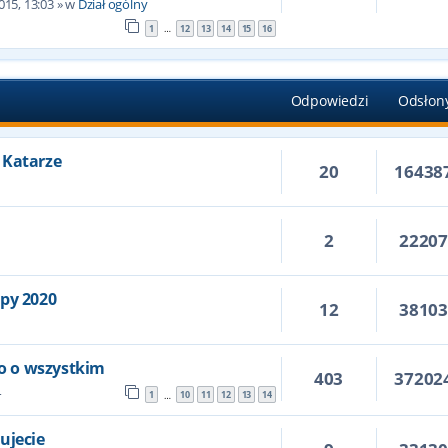
015, 13:03
» w
Dział ogólny
1
12
13
14
15
16
…
Odpowiedzi
Odsłon
 Katarze
20
16438
2
2220
6
opy 2020
12
3810
ko o wszystkim
403
37202
4
1
10
11
12
13
14
…
ujecie