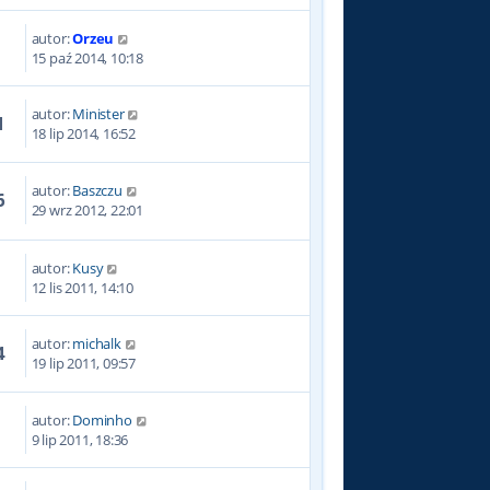
autor:
Orzeu
4
15 paź 2014, 10:18
autor:
Minister
1
18 lip 2014, 16:52
autor:
Baszczu
6
29 wrz 2012, 22:01
autor:
Kusy
2
12 lis 2011, 14:10
autor:
michalk
4
19 lip 2011, 09:57
autor:
Dominho
2
9 lip 2011, 18:36