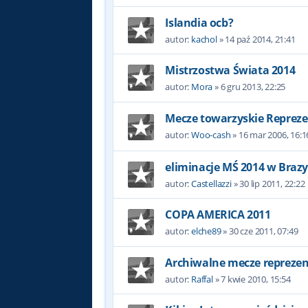
Islandia ocb?
autor:
kachol
»
14 paź 2014, 21:41
Mistrzostwa Świata 2014
autor:
Mora
»
6 gru 2013, 22:25
Mecze towarzyskie Repreze
autor:
Woo-cash
»
16 mar 2006, 16:1
eliminacje MŚ 2014 w Brazyl
autor:
Castellazzi
»
30 lip 2011, 22:22
COPA AMERICA 2011
autor:
elche89
»
30 cze 2011, 07:49
Archiwalne mecze reprezent
autor:
Raffal
»
7 kwie 2010, 15:54