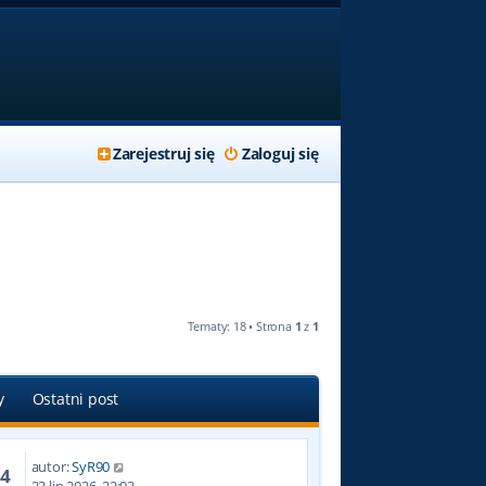
Zarejestruj się
Zaloguj się
Tematy: 18 • Strona
1
z
1
y
Ostatni post
autor:
SyR90
04