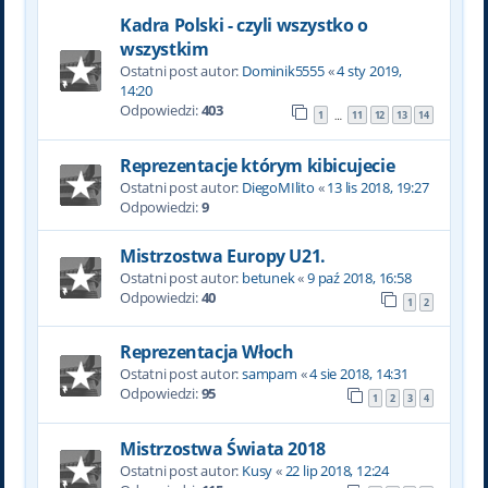
Kadra Polski - czyli wszystko o
wszystkim
Ostatni post autor:
Dominik5555
«
4 sty 2019,
14:20
Odpowiedzi:
403
1
11
12
13
14
…
Reprezentacje którym kibicujecie
Ostatni post autor:
DiegoMIlito
«
13 lis 2018, 19:27
Odpowiedzi:
9
Mistrzostwa Europy U21.
Ostatni post autor:
betunek
«
9 paź 2018, 16:58
Odpowiedzi:
40
1
2
Reprezentacja Włoch
Ostatni post autor:
sampam
«
4 sie 2018, 14:31
Odpowiedzi:
95
1
2
3
4
Mistrzostwa Świata 2018
Ostatni post autor:
Kusy
«
22 lip 2018, 12:24