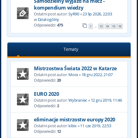
Samodzielny wyjazd na mecz -
kompendium wiedzy
Ostatni post autor:
SyR90
«
23 lip 2026, 22:03
w
Dział ogólny
Odpowiedzi:
475
1
13
14
15
16
…
Tematy
Mistrzostwa Świata 2022 w Katarze
Ostatni post autor:
Mora
«
18 gru 2022, 21:07
Odpowiedzi:
20
EURO 2020
Ostatni post autor:
Wybraniec
«
12 gru 2019, 11:46
Odpowiedzi:
2
eliminacje mistrzostw europy 2020
Ostatni post autor:
kibix
«
11 cze 2019, 22:53
Odpowiedzi:
12