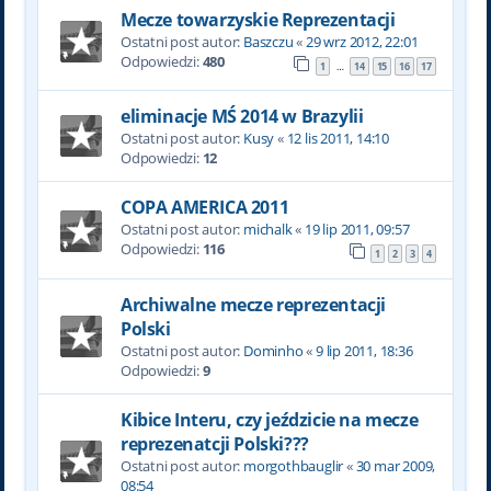
Mecze towarzyskie Reprezentacji
Ostatni post autor:
Baszczu
«
29 wrz 2012, 22:01
Odpowiedzi:
480
1
14
15
16
17
…
eliminacje MŚ 2014 w Brazylii
Ostatni post autor:
Kusy
«
12 lis 2011, 14:10
Odpowiedzi:
12
COPA AMERICA 2011
Ostatni post autor:
michalk
«
19 lip 2011, 09:57
Odpowiedzi:
116
1
2
3
4
Archiwalne mecze reprezentacji
Polski
Ostatni post autor:
Dominho
«
9 lip 2011, 18:36
Odpowiedzi:
9
Kibice Interu, czy jeździcie na mecze
reprezenatcji Polski???
Ostatni post autor:
morgothbauglir
«
30 mar 2009,
08:54