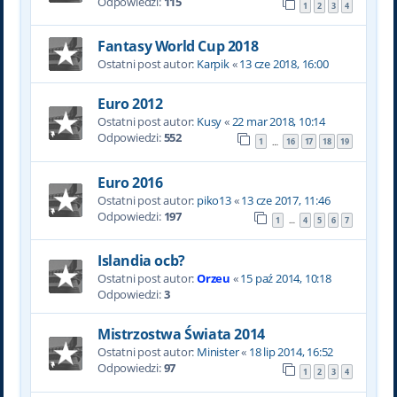
Odpowiedzi:
115
1
2
3
4
Fantasy World Cup 2018
Ostatni post autor:
Karpik
«
13 cze 2018, 16:00
Euro 2012
Ostatni post autor:
Kusy
«
22 mar 2018, 10:14
Odpowiedzi:
552
1
16
17
18
19
…
Euro 2016
Ostatni post autor:
piko13
«
13 cze 2017, 11:46
Odpowiedzi:
197
1
4
5
6
7
…
Islandia ocb?
Ostatni post autor:
Orzeu
«
15 paź 2014, 10:18
Odpowiedzi:
3
Mistrzostwa Świata 2014
Ostatni post autor:
Minister
«
18 lip 2014, 16:52
Odpowiedzi:
97
1
2
3
4