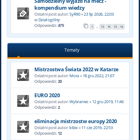
Samodzielny wyjazd na mecz -
kompendium wiedzy
Ostatni post autor:
SyR90
«
23 lip 2026, 22:03
w
Dział ogólny
Odpowiedzi:
475
1
13
14
15
16
…
Tematy
Mistrzostwa Świata 2022 w Katarze
Ostatni post autor:
Mora
«
18 gru 2022, 21:07
Odpowiedzi:
20
EURO 2020
Ostatni post autor:
Wybraniec
«
12 gru 2019, 11:46
Odpowiedzi:
2
eliminacje mistrzostw europy 2020
Ostatni post autor:
kibix
«
11 cze 2019, 22:53
Odpowiedzi:
12