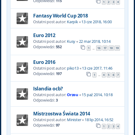
Odpowiedzi:
115
1
2
3
4
Fantasy World Cup 2018
Ostatni post autor:
Karpik
«
13 cze 2018, 16:00
Euro 2012
Ostatni post autor:
Kusy
«
22 mar 2018, 10:14
Odpowiedzi:
552
1
16
17
18
19
…
Euro 2016
Ostatni post autor:
piko13
«
13 cze 2017, 11:46
Odpowiedzi:
197
1
4
5
6
7
…
Islandia ocb?
Ostatni post autor:
Orzeu
«
15 paź 2014, 10:18
Odpowiedzi:
3
Mistrzostwa Świata 2014
Ostatni post autor:
Minister
«
18 lip 2014, 16:52
Odpowiedzi:
97
1
2
3
4