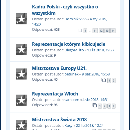
Kadra Polski - czyli wszystko o
wszystkim
Ostatni post autor:
Dominik5555
«
4 sty 2019,
14:20
Odpowiedzi:
403
1
11
12
13
14
…
Reprezentacje którym kibicujecie
Ostatni post autor:
DiegoMIlito
«
13 lis 2018, 19:27
Odpowiedzi:
9
Mistrzostwa Europy U21.
Ostatni post autor:
betunek
«
9 paź 2018, 16:58
Odpowiedzi:
40
1
2
Reprezentacja Włoch
Ostatni post autor:
sampam
«
4 sie 2018, 14:31
Odpowiedzi:
95
1
2
3
4
Mistrzostwa Świata 2018
Ostatni post autor:
Kusy
«
22 lip 2018, 12:24