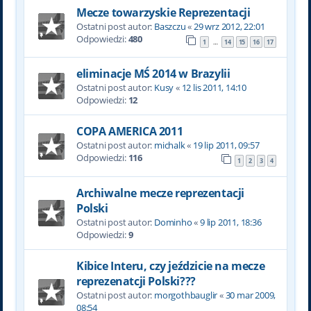
Mecze towarzyskie Reprezentacji
Ostatni post autor:
Baszczu
«
29 wrz 2012, 22:01
Odpowiedzi:
480
1
14
15
16
17
…
eliminacje MŚ 2014 w Brazylii
Ostatni post autor:
Kusy
«
12 lis 2011, 14:10
Odpowiedzi:
12
COPA AMERICA 2011
Ostatni post autor:
michalk
«
19 lip 2011, 09:57
Odpowiedzi:
116
1
2
3
4
Archiwalne mecze reprezentacji
Polski
Ostatni post autor:
Dominho
«
9 lip 2011, 18:36
Odpowiedzi:
9
Kibice Interu, czy jeździcie na mecze
reprezenatcji Polski???
Ostatni post autor:
morgothbauglir
«
30 mar 2009,
08:54