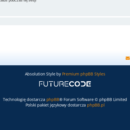
atus podczas tej sesji
Absolution Style by
Premium phpBB Styles
Technologię dostarcza
phpBB
® Forum Software © phpBB Limited
Polski pakiet językowy dostarcza
phpBB.pl