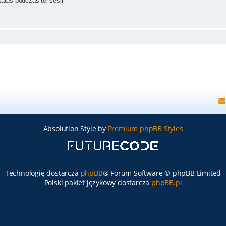
atus podczas tej sesji
Absolution Style by
Premium phpBB Styles
Technologię dostarcza
phpBB
® Forum Software © phpBB Limited
Polski pakiet językowy dostarcza
phpBB.pl