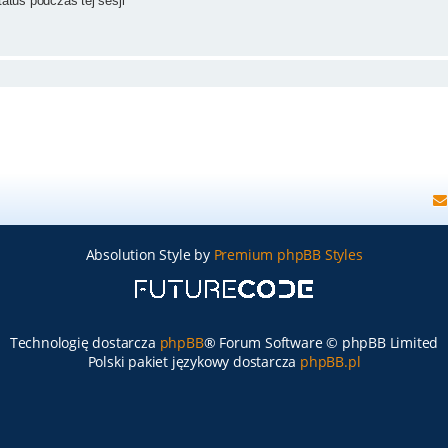
atus podczas tej sesji
Absolution Style by
Premium phpBB Styles
Technologię dostarcza
phpBB
® Forum Software © phpBB Limited
Polski pakiet językowy dostarcza
phpBB.pl