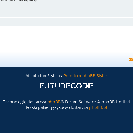
atus podczas tej sesji
Absolution Style by
Premium phpBB Styles
Technologię dostarcza
phpBB
® Forum Software © phpBB Limited
Polski pakiet językowy dostarcza
phpBB.pl