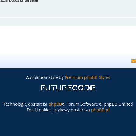
atus podczas tej sesji
Absolution Style by
Premium phpBB Styles
Technologię dostarcza
phpBB
® Forum Software © phpBB Limited
Polski pakiet językowy dostarcza
phpBB.pl