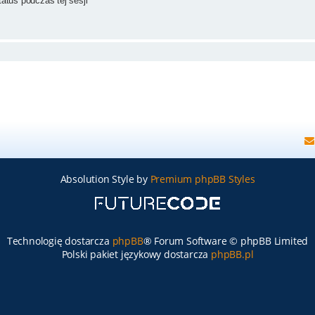
atus podczas tej sesji
Absolution Style by
Premium phpBB Styles
Technologię dostarcza
phpBB
® Forum Software © phpBB Limited
Polski pakiet językowy dostarcza
phpBB.pl