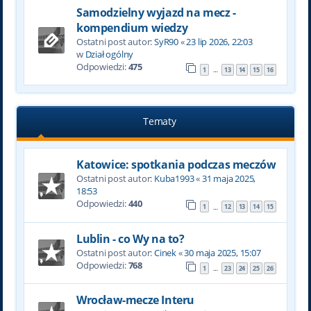
Samodzielny wyjazd na mecz -
kompendium wiedzy
Ostatni post autor:
SyR90
«
23 lip 2026, 22:03
w
Dział ogólny
Odpowiedzi:
475
1
13
14
15
16
…
Tematy
Katowice: spotkania podczas meczów
Ostatni post autor:
Kuba1993
«
31 maja 2025,
18:53
Odpowiedzi:
440
1
12
13
14
15
…
Lublin - co Wy na to?
Ostatni post autor:
Cinek
«
30 maja 2025, 15:07
Odpowiedzi:
768
1
23
24
25
26
…
Wrocław-mecze Interu