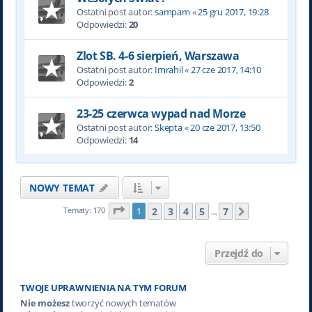
Ostatni post autor:
sampam
«
25 gru 2017, 19:28
Odpowiedzi:
20
Zlot SB. 4-6 sierpień, Warszawa
Ostatni post autor:
Imrahil
«
27 cze 2017, 14:10
Odpowiedzi:
2
23-25 czerwca wypad nad Morze
Ostatni post autor:
Skepta
«
20 cze 2017, 13:50
Odpowiedzi:
14
NOWY TEMAT
Strona
1
z
7
2
3
4
5
7
Tematy: 170
1
Następna
…
Przejdź do
TWOJE UPRAWNIENIA NA TYM FORUM
Nie możesz
tworzyć nowych tematów