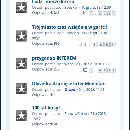
Łódź - mecze Interu
Ostatni post autor:
Speaker
«
10 gru 2018, 12:39
Odpowiedzi:
241
1
6
7
8
9
…
Trójmiasto czas wziąć się w garść !
Ostatni post autor:
Soprano1986
«
5 gru 2018,
00:24
Odpowiedzi:
990
1
31
32
33
34
…
przygoda z INTEREM
Ostatni post autor:
webo123
«
30 sie 2018, 10:29
Odpowiedzi:
255
1
6
7
8
9
…
Ubranka dziecięce Inter Mediolan
Ostatni post autor:
Orzeu
«
6 lip 2018, 11:01
Odpowiedzi:
1
100 lat kusy !
Ostatni post autor:
ZnawcaCalcio
«
5 lip 2018,
19:17
Odpowiedzi:
24