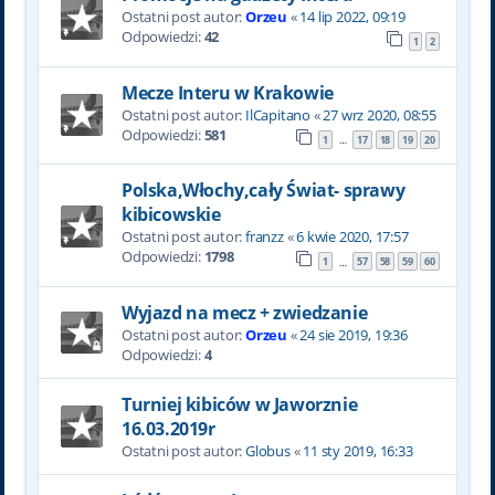
Ostatni post autor:
Orzeu
«
14 lip 2022, 09:19
Odpowiedzi:
42
1
2
Mecze Interu w Krakowie
Ostatni post autor:
IlCapitano
«
27 wrz 2020, 08:55
Odpowiedzi:
581
1
17
18
19
20
…
Polska,Włochy,cały Świat- sprawy
kibicowskie
Ostatni post autor:
franzz
«
6 kwie 2020, 17:57
Odpowiedzi:
1798
1
57
58
59
60
…
Wyjazd na mecz + zwiedzanie
Ostatni post autor:
Orzeu
«
24 sie 2019, 19:36
Odpowiedzi:
4
Turniej kibiców w Jaworznie
16.03.2019r
Ostatni post autor:
Globus
«
11 sty 2019, 16:33