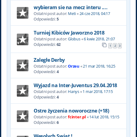
wybieram sie na mecz interu ....
Ostatni post autor:
Meti
«
24 cze 2018, 04:17
Odpowiedzi:
5
Turniej Kibiców Jaworzno 2018
Ostatni post autor:
Globus
«
6 kwie 2018, 21:07
Odpowiedzi:
62
1
2
3
Zaległe Derby
Ostatni post autor:
Orzeu
«
21 mar 2018, 16:25
Odpowiedzi:
4
Wyjazd na Inter-Juventus 29.04.2018
Ostatni post autor:
Hanys
«
1 mar 2018, 17:15
Odpowiedzi:
4
Ostre życzenia noworoczne (+18)
Ostatni post autor:
fcinter.pl
«
14 lut 2018, 15:15
Odpowiedzi:
6
Wesolych Swiat !