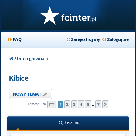
FAQ
Zarejestruj się
Zaloguj się
Strona główna
Kibice
NOWY TEMAT
Strona
1
z
7
2
3
4
5
7
Tematy: 170
1
Następna
…
Ogłoszenia