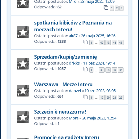
Ostatni post autor:
Milo
«
28 maja 2025, 12:09
Odpowiedzi:
62
1
2
3
spotkania kibiców z Poznania na
meczach Interu!
Ostatni post autor:
air87
«
26 maja 2025, 16:26
Odpowiedzi:
1333
1
42
43
44
45
…
Sprzedam/kupię/zamienię
Ostatni post autor:
drixks
«
11 paź 2024, 19:14
Odpowiedzi:
1057
1
33
34
35
36
…
Warszawa - Mecze Interu
Ostatni post autor:
danvel
«
10 cze 2023, 08:05
Odpowiedzi:
651
1
19
20
21
22
…
Szczecin è nerazzurra!
Ostatni post autor:
Mora
«
20 maja 2023, 13:54
Odpowiedzi:
1
Promocje na gadżety Interu