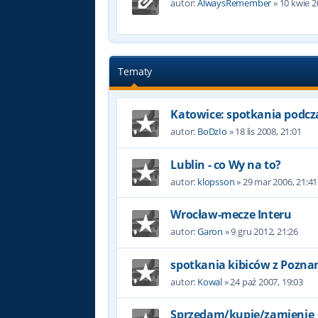
autor:
AlwaysRemember
»
10 kwie 2
Tematy
Katowice: spotkania podc
autor:
BoDzIo
»
18 lis 2008, 21:01
Lublin - co Wy na to?
autor:
klopsson
»
29 mar 2006, 21:41
Wrocław-mecze Interu
autor:
Garon
»
9 gru 2012, 21:26
spotkania kibiców z Pozna
autor:
Kowal
»
24 paź 2007, 19:03
Sprzedam/kupię/zamienię