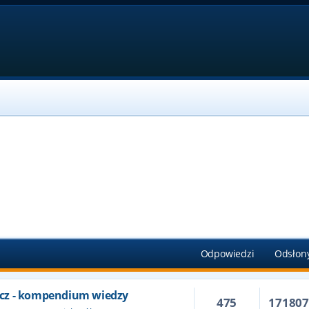
Odpowiedzi
Odsłon
cz - kompendium wiedzy
475
17180