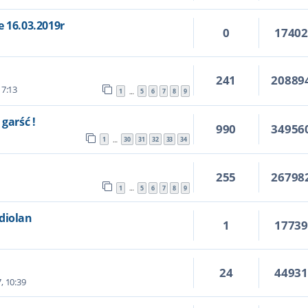
e 16.03.2019r
0
1740
241
20889
17:13
1
5
6
7
8
9
…
garść !
990
34956
1
30
31
32
33
34
…
255
26798
1
5
6
7
8
9
…
diolan
1
1773
24
4493
, 10:39