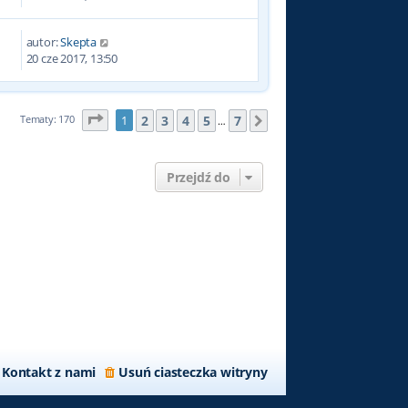
autor:
Skepta
5
20 cze 2017, 13:50
Strona
1
z
7
2
3
4
5
7
Tematy: 170
1
Następna
…
Przejdź do
Kontakt z nami
Usuń ciasteczka witryny