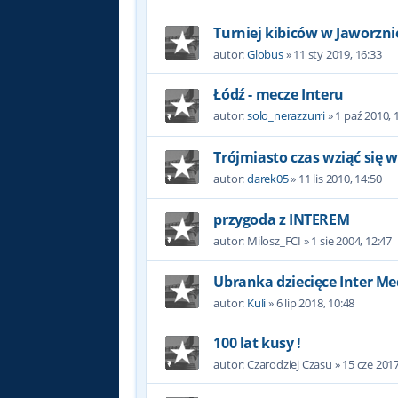
Turniej kibiców w Jaworzni
autor:
Globus
»
11 sty 2019, 16:33
Łódź - mecze Interu
autor:
solo_nerazzurri
»
1 paź 2010, 
Trójmiasto czas wziąć się w 
autor:
darek05
»
11 lis 2010, 14:50
przygoda z INTEREM
autor:
Milosz_FCI
»
1 sie 2004, 12:47
Ubranka dziecięce Inter Me
autor:
Kuli
»
6 lip 2018, 10:48
100 lat kusy !
autor:
Czarodziej Czasu
»
15 cze 2017