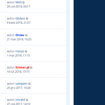
autor:
Meti
5
24 cze 2018, 04:17
autor:
Globus
6
6 kwie 2018, 21:07
autor:
Orzeu
5
21 mar 2018, 16:25
autor:
Hanys
6
1 mar 2018, 17:15
autor:
fcinter.pl
8
14 lut 2018, 15:15
autor:
sampam
1
25 gru 2017, 19:28
autor:
Imrahil
6
27 cze 2017, 14:10