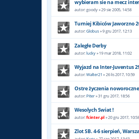
wybieram sie na mecz interu
autor:
goody
»
29 sie 2005, 14:58
Turniej Kibiców Jaworzno 2
autor:
Globus
»
9 gru 2017, 12:13
Zaległe Derby
autor:
lucky
»
19 mar 2018, 11:02
Wyjazd na Inter-Juventus 2
autor:
Walter21
»
26 lis 2017, 10:59
Ostre życzenia noworoczne 
autor:
Piter
»
31 gru 2017, 18:56
Wesolych Swiat !
autor:
fcinter.pl
»
20 gru 2017, 10:5
Zlot SB. 4-6 sierpień, Wars
autor:
Kusy
»
27 cze 2017, 13:43