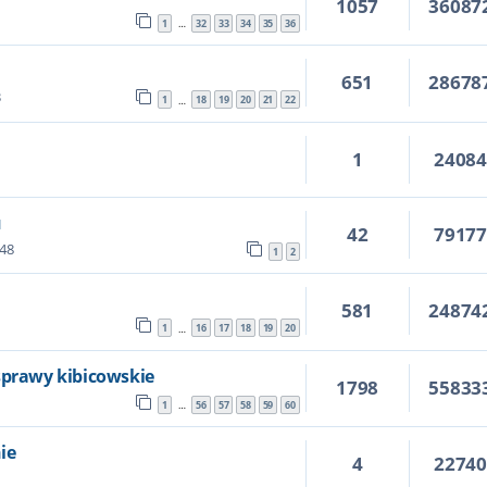
1057
36087
1
32
33
34
35
36
…
651
28678
3
1
18
19
20
21
22
…
1
2408
u
42
7917
:48
1
2
581
24874
1
16
17
18
19
20
…
sprawy kibicowskie
1798
55833
1
56
57
58
59
60
…
ie
4
2274