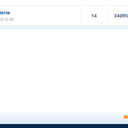
Morze
14
3409
7, 11:10