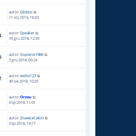
autor:
Globus
2
11 sty 2019, 16:33
autor:
Speaker
4
10 gru 2018, 12:39
autor:
Soprano1986
0
5 gru 2018, 00:24
autor:
webo123
2
30 sie 2018, 10:29
autor:
Orzeu
9
6 lip 2018, 11:01
autor:
ZnawcaCalcio
1
5 lip 2018, 19:17