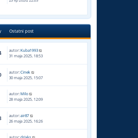
23 lip 2026, 22:03
y
Ostatni post
autor:
Kuba1993
4
31 maja 2025, 18:53
autor:
Cinek
0
30 maja 2025, 15:07
autor:
Milo
0
28 maja 2025, 12:09
autor:
air87
3
26 maja 2025, 16:26
autor:
drixks