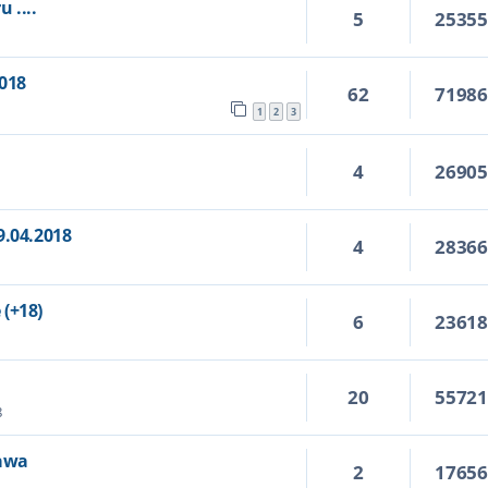
 ....
5
2535
018
62
7198
1
2
3
4
2690
9.04.2018
4
2836
(+18)
6
2361
20
5572
8
zawa
2
1765