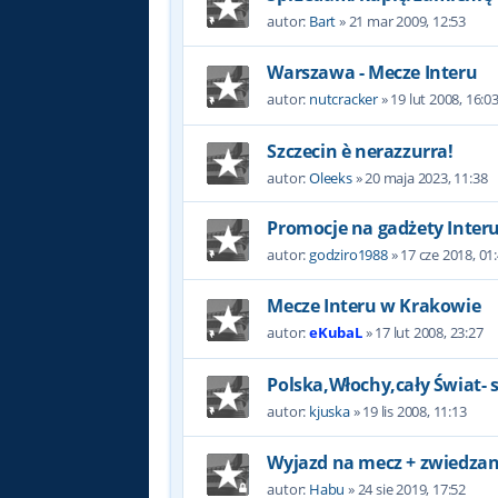
autor:
Bart
»
21 mar 2009, 12:53
Warszawa - Mecze Interu
autor:
nutcracker
»
19 lut 2008, 16:0
Szczecin è nerazzurra!
autor:
Oleeks
»
20 maja 2023, 11:38
Promocje na gadżety Inter
autor:
godziro1988
»
17 cze 2018, 01
Mecze Interu w Krakowie
autor:
eKubaL
»
17 lut 2008, 23:27
Polska,Włochy,cały Świat- 
autor:
kjuska
»
19 lis 2008, 11:13
Wyjazd na mecz + zwiedzan
autor:
Habu
»
24 sie 2019, 17:52