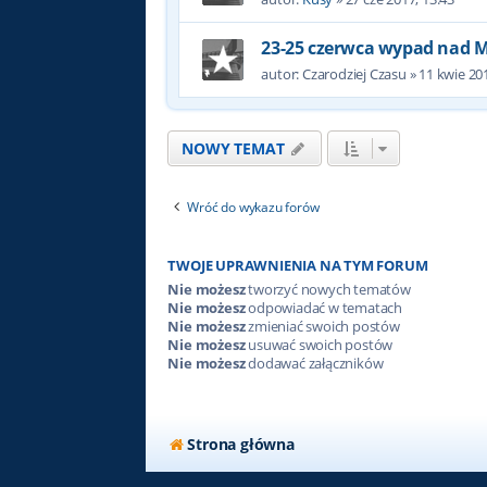
23-25 czerwca wypad nad 
autor:
Czarodziej Czasu
»
11 kwie 201
NOWY TEMAT
Wróć do wykazu forów
TWOJE UPRAWNIENIA NA TYM FORUM
Nie możesz
tworzyć nowych tematów
Nie możesz
odpowiadać w tematach
Nie możesz
zmieniać swoich postów
Nie możesz
usuwać swoich postów
Nie możesz
dodawać załączników
Strona główna