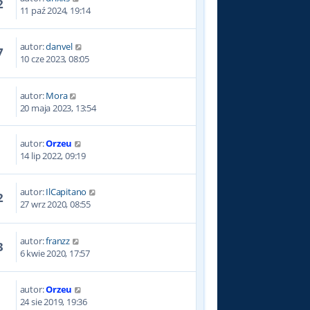
2
11 paź 2024, 19:14
autor:
danvel
7
10 cze 2023, 08:05
autor:
Mora
4
20 maja 2023, 13:54
autor:
Orzeu
7
14 lip 2022, 09:19
autor:
IlCapitano
2
27 wrz 2020, 08:55
autor:
franzz
3
6 kwie 2020, 17:57
autor:
Orzeu
0
24 sie 2019, 19:36