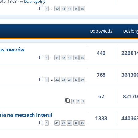
015, 13:03
» w
Dział ogólny
1
12
13
14
15
16
…
Odpowiedzi
Odsłon
zas meczów
440
22601
1
11
12
13
14
15
…
768
36130
1
22
23
24
25
26
…
62
8217
1
2
3
nia na meczach Interu!
1333
44036
1
41
42
43
44
45
…