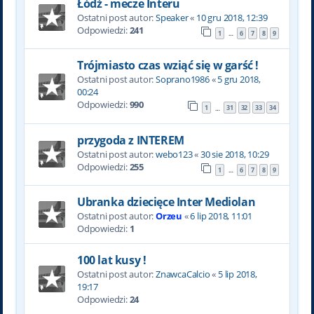
Łódź - mecze Interu
Ostatni post autor:
Speaker
«
10 gru 2018, 12:39
Odpowiedzi:
241
1
6
7
8
9
…
Trójmiasto czas wziąć się w garść !
Ostatni post autor:
Soprano1986
«
5 gru 2018,
00:24
Odpowiedzi:
990
1
31
32
33
34
…
przygoda z INTEREM
Ostatni post autor:
webo123
«
30 sie 2018, 10:29
Odpowiedzi:
255
1
6
7
8
9
…
Ubranka dziecięce Inter Mediolan
Ostatni post autor:
Orzeu
«
6 lip 2018, 11:01
Odpowiedzi:
1
100 lat kusy !
Ostatni post autor:
ZnawcaCalcio
«
5 lip 2018,
19:17
Odpowiedzi:
24