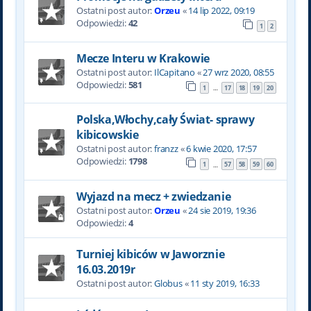
Ostatni post autor:
Orzeu
«
14 lip 2022, 09:19
Odpowiedzi:
42
1
2
Mecze Interu w Krakowie
Ostatni post autor:
IlCapitano
«
27 wrz 2020, 08:55
Odpowiedzi:
581
1
17
18
19
20
…
Polska,Włochy,cały Świat- sprawy
kibicowskie
Ostatni post autor:
franzz
«
6 kwie 2020, 17:57
Odpowiedzi:
1798
1
57
58
59
60
…
Wyjazd na mecz + zwiedzanie
Ostatni post autor:
Orzeu
«
24 sie 2019, 19:36
Odpowiedzi:
4
Turniej kibiców w Jaworznie
16.03.2019r
Ostatni post autor:
Globus
«
11 sty 2019, 16:33