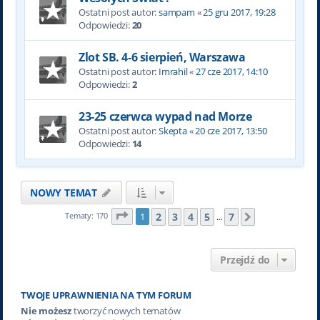
Ostatni post autor:
sampam
«
25 gru 2017, 19:28
Odpowiedzi:
20
Zlot SB. 4-6 sierpień, Warszawa
Ostatni post autor:
Imrahil
«
27 cze 2017, 14:10
Odpowiedzi:
2
23-25 czerwca wypad nad Morze
Ostatni post autor:
Skepta
«
20 cze 2017, 13:50
Odpowiedzi:
14
NOWY TEMAT
Strona
1
z
7
2
3
4
5
7
Tematy: 170
1
Następna
…
Przejdź do
TWOJE UPRAWNIENIA NA TYM FORUM
Nie możesz
tworzyć nowych tematów