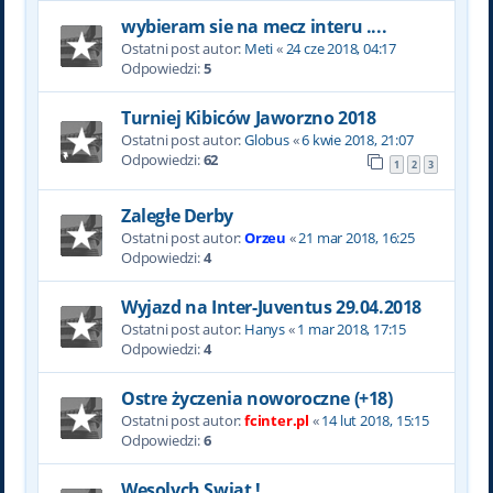
wybieram sie na mecz interu ....
Ostatni post autor:
Meti
«
24 cze 2018, 04:17
Odpowiedzi:
5
Turniej Kibiców Jaworzno 2018
Ostatni post autor:
Globus
«
6 kwie 2018, 21:07
Odpowiedzi:
62
1
2
3
Zaległe Derby
Ostatni post autor:
Orzeu
«
21 mar 2018, 16:25
Odpowiedzi:
4
Wyjazd na Inter-Juventus 29.04.2018
Ostatni post autor:
Hanys
«
1 mar 2018, 17:15
Odpowiedzi:
4
Ostre życzenia noworoczne (+18)
Ostatni post autor:
fcinter.pl
«
14 lut 2018, 15:15
Odpowiedzi:
6
Wesolych Swiat !