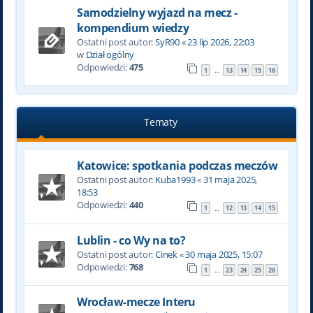
Samodzielny wyjazd na mecz -
kompendium wiedzy
Ostatni post autor:
SyR90
«
23 lip 2026, 22:03
w
Dział ogólny
Odpowiedzi:
475
1
13
14
15
16
…
Tematy
Katowice: spotkania podczas meczów
Ostatni post autor:
Kuba1993
«
31 maja 2025,
18:53
Odpowiedzi:
440
1
12
13
14
15
…
Lublin - co Wy na to?
Ostatni post autor:
Cinek
«
30 maja 2025, 15:07
Odpowiedzi:
768
1
23
24
25
26
…
Wrocław-mecze Interu