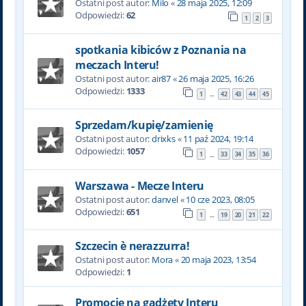
Ostatni post autor:
Milo
«
28 maja 2025, 12:09
Odpowiedzi:
62
1
2
3
spotkania kibiców z Poznania na
meczach Interu!
Ostatni post autor:
air87
«
26 maja 2025, 16:26
Odpowiedzi:
1333
1
42
43
44
45
…
Sprzedam/kupię/zamienię
Ostatni post autor:
drixks
«
11 paź 2024, 19:14
Odpowiedzi:
1057
1
33
34
35
36
…
Warszawa - Mecze Interu
Ostatni post autor:
danvel
«
10 cze 2023, 08:05
Odpowiedzi:
651
1
19
20
21
22
…
Szczecin è nerazzurra!
Ostatni post autor:
Mora
«
20 maja 2023, 13:54
Odpowiedzi:
1
Promocje na gadżety Interu