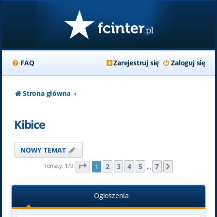
FAQ
Zarejestruj się
Zaloguj się
Strona główna
Kibice
NOWY TEMAT
Strona
1
z
7
2
3
4
5
7
Tematy: 170
1
Następna
…
Ogłoszenia