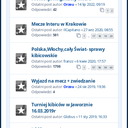
Ostatni post autor:
Orzeu
«
14 lip 2022, 09:19
Odpowiedzi:
42
1
2
Mecze Interu w Krakowie
Ostatni post autor:
IlCapitano
«
27 wrz 2020, 08:55
Odpowiedzi:
581
1
17
18
19
20
…
Polska,Włochy,cały Świat- sprawy
kibicowskie
Ostatni post autor:
franzz
«
6 kwie 2020, 17:57
Odpowiedzi:
1798
1
57
58
59
60
…
Wyjazd na mecz + zwiedzanie
Ostatni post autor:
Orzeu
«
24 sie 2019, 19:36
Odpowiedzi:
4
Turniej kibiców w Jaworznie
16.03.2019r
Ostatni post autor:
Globus
«
11 sty 2019, 16:33