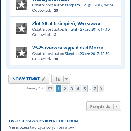
Ostatni post autor:
sampam
«
25 gru 2017, 19:28
Odpowiedzi:
20
Zlot SB. 4-6 sierpień, Warszawa
Ostatni post autor:
Imrahil
«
27 cze 2017, 14:10
Odpowiedzi:
2
23-25 czerwca wypad nad Morze
Ostatni post autor:
Skepta
«
20 cze 2017, 13:50
Odpowiedzi:
14
NOWY TEMAT
Strona
1
z
7
2
3
4
5
7
Tematy: 170
1
Następna
…
Przejdź do
TWOJE UPRAWNIENIA NA TYM FORUM
Nie możesz
tworzyć nowych tematów