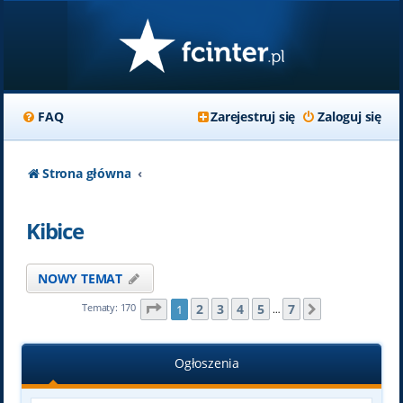
FAQ
Zarejestruj się
Zaloguj się
Strona główna
Kibice
NOWY TEMAT
Strona
1
z
7
2
3
4
5
7
Tematy: 170
1
Następna
…
Ogłoszenia