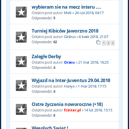
wybieram sie na mecz interu ....
Ostatni post autor:
Meti
«
24 cze 2018, 04:17
Odpowiedzi:
5
Turniej Kibiców Jaworzno 2018
Ostatni post autor:
Globus
«
6 kwie 2018, 21:07
Odpowiedzi:
62
1
2
3
Zaległe Derby
Ostatni post autor:
Orzeu
«
21 mar 2018, 16:25
Odpowiedzi:
4
Wyjazd na Inter-Juventus 29.04.2018
Ostatni post autor:
Hanys
«
1 mar 2018, 17:15
Odpowiedzi:
4
Ostre życzenia noworoczne (+18)
Ostatni post autor:
fcinter.pl
«
14 lut 2018, 15:15
Odpowiedzi:
6
Wesolych Swiat !