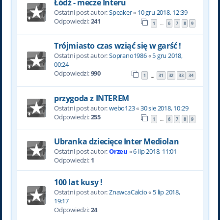
Łódź - mecze Interu
Ostatni post autor:
Speaker
«
10 gru 2018, 12:39
Odpowiedzi:
241
1
6
7
8
9
…
Trójmiasto czas wziąć się w garść !
Ostatni post autor:
Soprano1986
«
5 gru 2018,
00:24
Odpowiedzi:
990
1
31
32
33
34
…
przygoda z INTEREM
Ostatni post autor:
webo123
«
30 sie 2018, 10:29
Odpowiedzi:
255
1
6
7
8
9
…
Ubranka dziecięce Inter Mediolan
Ostatni post autor:
Orzeu
«
6 lip 2018, 11:01
Odpowiedzi:
1
100 lat kusy !
Ostatni post autor:
ZnawcaCalcio
«
5 lip 2018,
19:17
Odpowiedzi:
24