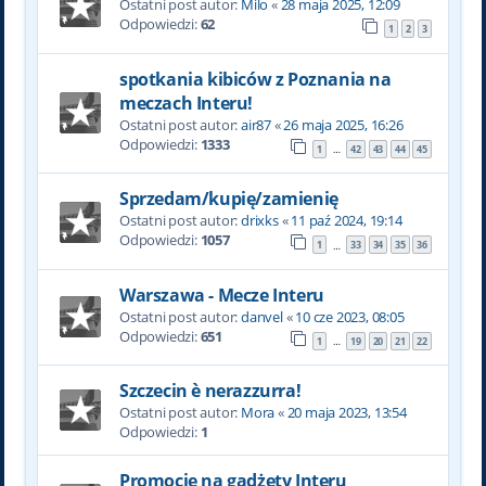
Ostatni post autor:
Milo
«
28 maja 2025, 12:09
Odpowiedzi:
62
1
2
3
spotkania kibiców z Poznania na
meczach Interu!
Ostatni post autor:
air87
«
26 maja 2025, 16:26
Odpowiedzi:
1333
1
42
43
44
45
…
Sprzedam/kupię/zamienię
Ostatni post autor:
drixks
«
11 paź 2024, 19:14
Odpowiedzi:
1057
1
33
34
35
36
…
Warszawa - Mecze Interu
Ostatni post autor:
danvel
«
10 cze 2023, 08:05
Odpowiedzi:
651
1
19
20
21
22
…
Szczecin è nerazzurra!
Ostatni post autor:
Mora
«
20 maja 2023, 13:54
Odpowiedzi:
1
Promocje na gadżety Interu