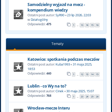
Samodzielny wyjazd na mecz -
kompendium wiedzy
Ostatni post autor:
SyR90
«
23 lip 2026, 22:03
w
Dział ogólny
Odpowiedzi:
475
1
13
14
15
16
…
Tematy
Katowice: spotkania podczas meczów
Ostatni post autor:
Kuba1993
«
31 maja 2025,
18:53
Odpowiedzi:
440
1
12
13
14
15
…
Lublin - co Wy na to?
Ostatni post autor:
Cinek
«
30 maja 2025, 15:07
Odpowiedzi:
768
1
23
24
25
26
…
Wrocław-mecze Interu