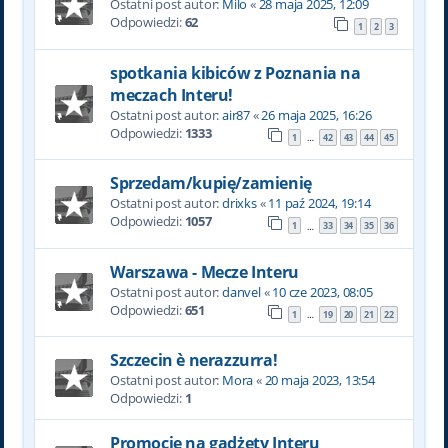
Ostatni post autor:
Milo
«
28 maja 2025, 12:09
Odpowiedzi:
62
1
2
3
spotkania kibiców z Poznania na
meczach Interu!
Ostatni post autor:
air87
«
26 maja 2025, 16:26
Odpowiedzi:
1333
1
42
43
44
45
…
Sprzedam/kupię/zamienię
Ostatni post autor:
drixks
«
11 paź 2024, 19:14
Odpowiedzi:
1057
1
33
34
35
36
…
Warszawa - Mecze Interu
Ostatni post autor:
danvel
«
10 cze 2023, 08:05
Odpowiedzi:
651
1
19
20
21
22
…
Szczecin è nerazzurra!
Ostatni post autor:
Mora
«
20 maja 2023, 13:54
Odpowiedzi:
1
Promocje na gadżety Interu