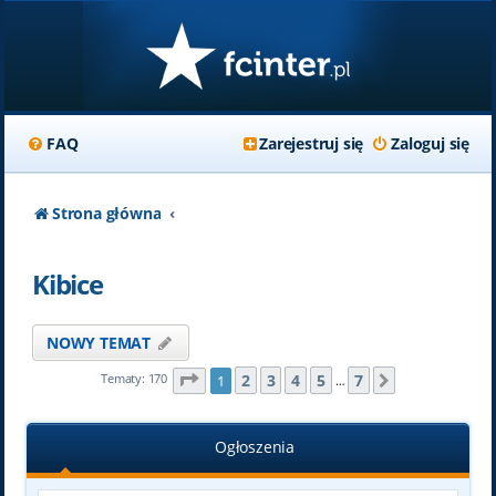
FAQ
Zarejestruj się
Zaloguj się
Strona główna
Kibice
NOWY TEMAT
Strona
1
z
7
2
3
4
5
7
Tematy: 170
1
Następna
…
Ogłoszenia