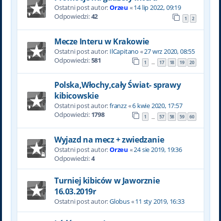
Ostatni post autor:
Orzeu
«
14 lip 2022, 09:19
Odpowiedzi:
42
1
2
Mecze Interu w Krakowie
Ostatni post autor:
IlCapitano
«
27 wrz 2020, 08:55
Odpowiedzi:
581
1
17
18
19
20
…
Polska,Włochy,cały Świat- sprawy
kibicowskie
Ostatni post autor:
franzz
«
6 kwie 2020, 17:57
Odpowiedzi:
1798
1
57
58
59
60
…
Wyjazd na mecz + zwiedzanie
Ostatni post autor:
Orzeu
«
24 sie 2019, 19:36
Odpowiedzi:
4
Turniej kibiców w Jaworznie
16.03.2019r
Ostatni post autor:
Globus
«
11 sty 2019, 16:33