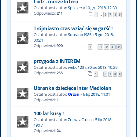
Łódź - mecze Interu
Ostatni post autor:
Speaker
«
10 gru 2018, 12:39
Odpowiedzi:
241
1
6
7
8
9
…
Trójmiasto czas wziąć się w garść !
Ostatni post autor:
Soprano1986
«
5 gru 2018,
00:24
Odpowiedzi:
990
1
31
32
33
34
…
przygoda z INTEREM
Ostatni post autor:
webo123
«
30 sie 2018, 10:29
Odpowiedzi:
255
1
6
7
8
9
…
Ubranka dziecięce Inter Mediolan
Ostatni post autor:
Orzeu
«
6 lip 2018, 11:01
Odpowiedzi:
1
100 lat kusy !
Ostatni post autor:
ZnawcaCalcio
«
5 lip 2018,
19:17
Odpowiedzi:
24