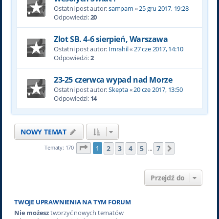
Ostatni post autor:
sampam
«
25 gru 2017, 19:28
Odpowiedzi:
20
Zlot SB. 4-6 sierpień, Warszawa
Ostatni post autor:
Imrahil
«
27 cze 2017, 14:10
Odpowiedzi:
2
23-25 czerwca wypad nad Morze
Ostatni post autor:
Skepta
«
20 cze 2017, 13:50
Odpowiedzi:
14
NOWY TEMAT
Strona
1
z
7
2
3
4
5
7
Tematy: 170
1
Następna
…
Przejdź do
TWOJE UPRAWNIENIA NA TYM FORUM
Nie możesz
tworzyć nowych tematów