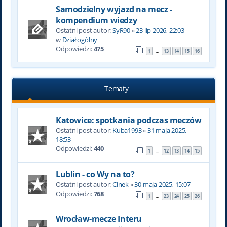
Samodzielny wyjazd na mecz -
kompendium wiedzy
Ostatni post autor:
SyR90
«
23 lip 2026, 22:03
w
Dział ogólny
Odpowiedzi:
475
1
13
14
15
16
…
Tematy
Katowice: spotkania podczas meczów
Ostatni post autor:
Kuba1993
«
31 maja 2025,
18:53
Odpowiedzi:
440
1
12
13
14
15
…
Lublin - co Wy na to?
Ostatni post autor:
Cinek
«
30 maja 2025, 15:07
Odpowiedzi:
768
1
23
24
25
26
…
Wrocław-mecze Interu