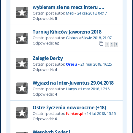
wybieram sie na mecz interu ....
Ostatni post autor:
Meti
«
24 cze 2018, 04:17
Odpowiedzi:
5
Turniej Kibiców Jaworzno 2018
Ostatni post autor:
Globus
«
6 kwie 2018, 21:07
Odpowiedzi:
62
1
2
3
Zaległe Derby
Ostatni post autor:
Orzeu
«
21 mar 2018, 16:25
Odpowiedzi:
4
Wyjazd na Inter-Juventus 29.04.2018
Ostatni post autor:
Hanys
«
1 mar 2018, 17:15
Odpowiedzi:
4
Ostre życzenia noworoczne (+18)
Ostatni post autor:
fcinter.pl
«
14 lut 2018, 15:15
Odpowiedzi:
6
Wesolych Swiat !