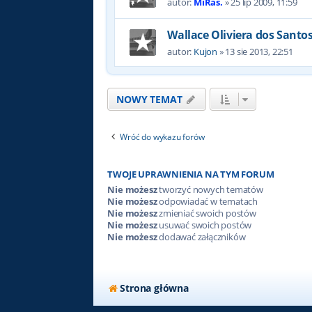
autor:
MiRas.
»
25 lip 2009, 11:59
Wallace Oliviera dos Santo
autor:
Kujon
»
13 sie 2013, 22:51
NOWY TEMAT
Wróć do wykazu forów
TWOJE UPRAWNIENIA NA TYM FORUM
Nie możesz
tworzyć nowych tematów
Nie możesz
odpowiadać w tematach
Nie możesz
zmieniać swoich postów
Nie możesz
usuwać swoich postów
Nie możesz
dodawać załączników
Strona główna