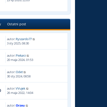
23 lip 2026, 22:03
y
Ostatni post
autor:
Ryszardo77
3 sty 2025, 08:30
autor:
Piekarz
7
20 maja 2024, 01:53
autor:
Odet
4
30 sty 2024, 08:58
autor:
VVujek
0
26 maja 2022, 14:04
autor:
Orzeu