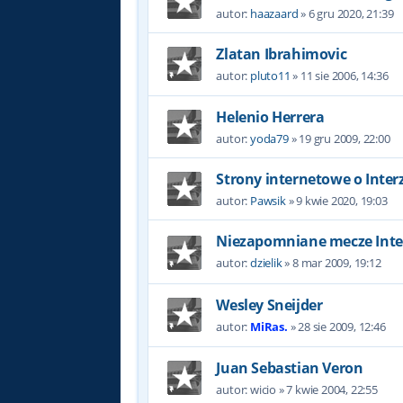
autor:
haazaard
»
6 gru 2020, 21:39
Zlatan Ibrahimovic
autor:
pluto11
»
11 sie 2006, 14:36
Helenio Herrera
autor:
yoda79
»
19 gru 2009, 22:00
Strony internetowe o Inter
autor:
Pawsik
»
9 kwie 2020, 19:03
Niezapomniane mecze Inte
autor:
dzielik
»
8 mar 2009, 19:12
Wesley Sneijder
autor:
MiRas.
»
28 sie 2009, 12:46
Juan Sebastian Veron
autor:
wicio
»
7 kwie 2004, 22:55