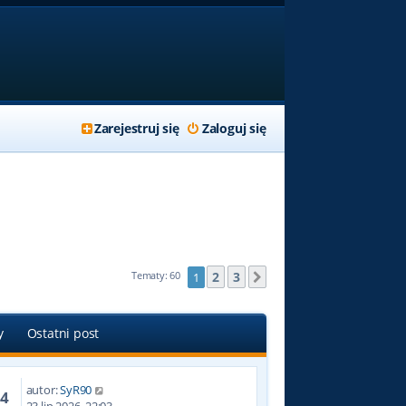
Zarejestruj się
Zaloguj się
2
3
Tematy: 60
1
Następna
y
Ostatni post
autor:
SyR90
94