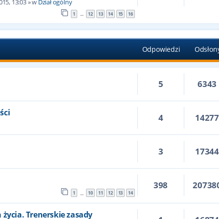
015, 13:03
» w
Dział ogólny
1
12
13
14
15
16
…
Odpowiedzi
Odsłon
5
6343
ści
4
1427
3
1734
398
20738
1
10
11
12
13
14
…
 życia. Trenerskie zasady