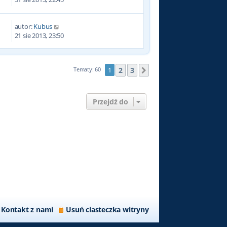
autor:
Kubus
4
21 sie 2013, 23:50
2
3
Tematy: 60
1
Następna
Przejdź do
Kontakt z nami
Usuń ciasteczka witryny