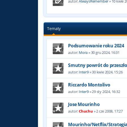
autor:
AlwaysRemember
»
10 kwie 2
Tematy
Podsumowanie roku 2024
autor:
Mora
»
30 gru 2024, 16:31
Smutny powrót do przeszło
autor:
Inter9
»
30 kwie 2024, 15:26
Riccardo Montolivo
autor:
Inter9
»
29 sty 2024, 16:32
Jose Mourinho
autor:
Chuchu
»
2 cze 2008, 17:27
Mourinho/Netflix/Strategia