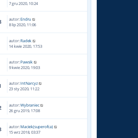
4
7 gru 2020, 10:24
autor:
Endru
8
8 lip 2020, 11:06
autor:
Radek
7
14 kwie 2020, 17:53
autor:
Pawsik
5
9 kwie 2020, 19:03
autor:
IntNarcyz
1
23 sty 2020, 11:22
autor:
Wybraniec
2
26 gru 2019, 17:08
autor:
Maciek(superofca)
8
15 wrz 2018, 03:37