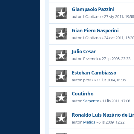
Giampaolo Pazzini
autor:
IlCapitano
»
27 sty 2011, 19:58
Gian Piero Gasperini
autor:
IlCapitano
»
24 cze 2011, 15:2
Julio Cesar
autor:
Przemek
»
27 lip 2005, 23:33
Esteban Cambiasso
autor:
piter7
»
11 lut 2004, 01:05
Coutinho
autor:
Serpente
»
11 lis 2011, 17:06
Ronaldo Luís Nazário de L
autor:
Matios
»
6 lis 2009, 12:22