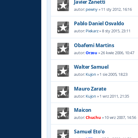
Javier Zanetti
autor:
pewny
»
11 sty 2012, 16:16
Pablo Daniel Osvaldo
autor:
Piekarz
»
8 sty 2015, 23:11
Obafemi Martins
autor:
Orzeu
»
26 kwie 2006, 10:47
Walter Samuel
autor:
Kujon
»
1 sie 2005, 18:23
Mauro Zarate
autor:
Kujon
»
1 wrz 2011, 21:35
Maicon
autor:
Chuchu
»
10 wrz 2007, 14:56
Samuel Eto'o