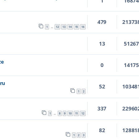
1
1687
479
21373
1
12
13
14
15
16
…
13
5126
ze
0
1417
ru
52
10348
1
2
337
22960
1
8
9
10
11
12
…
82
12881
1
2
3