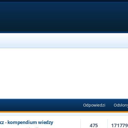
Odpowiedzi
Odsłon
cz - kompendium wiedzy
475
17177