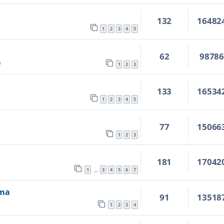
132
16482
1
2
3
4
5
62
9878
0
1
2
3
133
16534
1
2
3
4
5
77
15066
1
2
3
181
17042
1
3
4
5
6
7
…
ima
91
13518
1
2
3
4