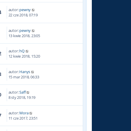
autor:
pewny
4
22 cze 2018, 07:19
autor:
pewny
6
13 kwie 2018, 23:05
autor:
hQ
2
12 kwie 2018, 15:20
autor:
Hanys
3
15 mar 2018, 06:33
autor:
Saff
0
8 sty 2018, 19:19
autor:
Mora
7
11 cze 2017, 23:51