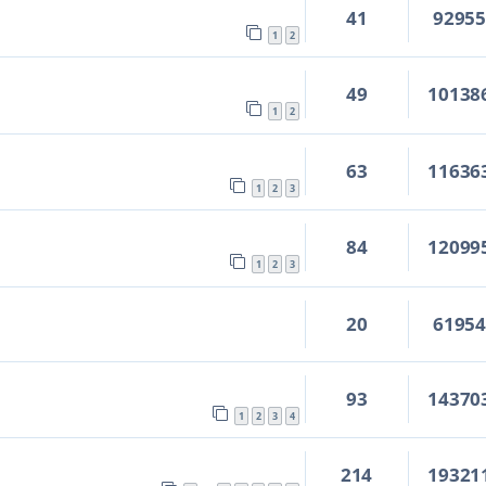
41
9295
1
2
49
10138
1
2
63
11636
1
2
3
84
12099
1
2
3
20
6195
93
14370
1
2
3
4
214
19321