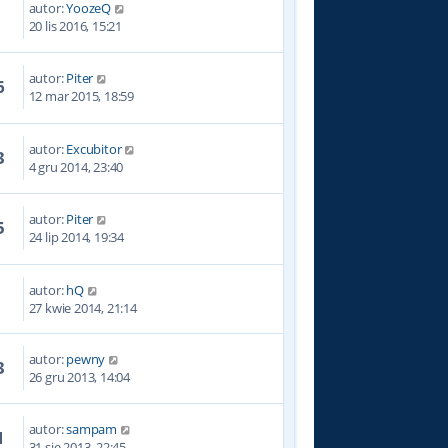
autor:
YoozeQ
5
20 lis 2016, 15:21
autor:
Piter
6
12 mar 2015, 18:59
autor:
Excubitor
3
4 gru 2014, 23:40
autor:
Piter
5
24 lip 2014, 19:34
autor:
hQ
4
27 kwie 2014, 21:14
autor:
pewny
3
26 gru 2013, 14:04
autor:
sampam
1
31 sie 2013, 22:45