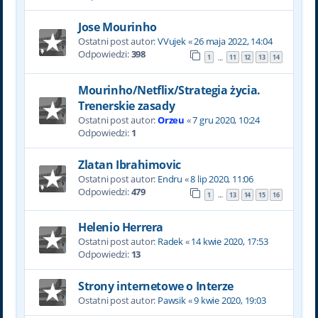
Jose Mourinho
Ostatni post autor:
VVujek
«
26 maja 2022, 14:04
Odpowiedzi:
398
1
11
12
13
14
…
Mourinho/Netflix/Strategia życia.
Trenerskie zasady
Ostatni post autor:
Orzeu
«
7 gru 2020, 10:24
Odpowiedzi:
1
Zlatan Ibrahimovic
Ostatni post autor:
Endru
«
8 lip 2020, 11:06
Odpowiedzi:
479
1
13
14
15
16
…
Helenio Herrera
Ostatni post autor:
Radek
«
14 kwie 2020, 17:53
Odpowiedzi:
13
Strony internetowe o Interze
Ostatni post autor:
Pawsik
«
9 kwie 2020, 19:03