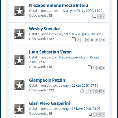
Niezapomniane mecze Interu
Ostatni post autor:
IntNarcyz
«
23 sty 2020, 11:22
Odpowiedzi:
52
1
2
Wesley Sneijder
Ostatni post autor:
Wybraniec
«
26 gru 2019, 17:08
Odpowiedzi:
337
1
9
10
11
12
…
Juan Sebastian Veron
Ostatni post autor:
Maciek(superofca)
«
15 wrz
2018, 03:37
Odpowiedzi:
82
1
2
3
Giampaolo Pazzini
Ostatni post autor:
pewny
«
22 cze 2018, 07:19
Odpowiedzi:
132
1
2
3
4
5
Gian Piero Gasperini
Ostatni post autor:
pewny
«
13 kwie 2018, 23:05
Odpowiedzi:
62
1
2
3