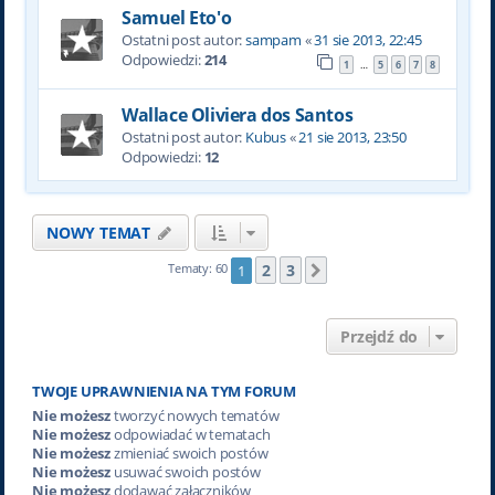
Samuel Eto'o
Ostatni post autor:
sampam
«
31 sie 2013, 22:45
Odpowiedzi:
214
1
5
6
7
8
…
Wallace Oliviera dos Santos
Ostatni post autor:
Kubus
«
21 sie 2013, 23:50
Odpowiedzi:
12
NOWY TEMAT
2
3
Tematy: 60
1
Następna
Przejdź do
TWOJE UPRAWNIENIA NA TYM FORUM
Nie możesz
tworzyć nowych tematów
Nie możesz
odpowiadać w tematach
Nie możesz
zmieniać swoich postów
Nie możesz
usuwać swoich postów
Nie możesz
dodawać załączników