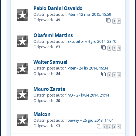
Pablo Daniel Osvaldo
Ostatni post autor:
Piter
«
12 mar 2015, 18:59
Odpowiedzi:
49
1
2
Obafemi Martins
Ostatni post autor:
Excubitor
«
4 gru 2014, 23:40
Odpowiedzi:
63
1
2
3
Walter Samuel
Ostatni post autor:
Piter
«
24 lip 2014, 19:34
Odpowiedzi:
84
1
2
3
Mauro Zarate
Ostatni post autor:
hQ
«
27 kwie 2014, 21:14
Odpowiedzi:
20
Maicon
Ostatni post autor:
pewny
«
26 gru 2013, 14:04
Odpowiedzi:
93
1
2
3
4