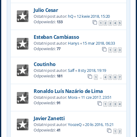
Julio Cesar
Ostatni post autor:
hQ
«
12 kwie 2018, 15:20
Odpowiedzi:
133
1
2
3
4
5
Esteban Cambiasso
Ostatni post autor:
Hanys
«
15 mar 2018, 06:33
Odpowiedzi:
77
1
2
3
Coutinho
Ostatni post autor:
Saff
«
8 sty 2018, 19:19
Odpowiedzi:
181
1
4
5
6
7
…
Ronaldo Luís Nazário de Lima
Ostatni post autor:
Mora
«
11 cze 2017, 23:51
Odpowiedzi:
91
1
2
3
4
Javier Zanetti
Ostatni post autor:
YoozeQ
«
20 lis 2016, 15:21
Odpowiedzi:
41
1
2