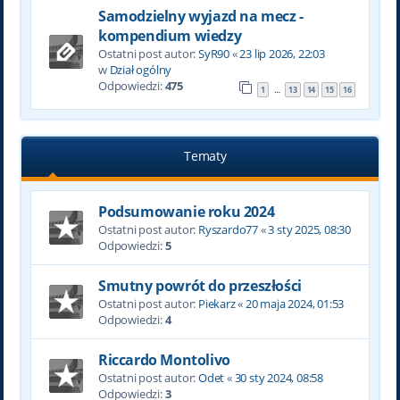
Samodzielny wyjazd na mecz -
kompendium wiedzy
Ostatni post autor:
SyR90
«
23 lip 2026, 22:03
w
Dział ogólny
Odpowiedzi:
475
1
13
14
15
16
…
Tematy
Podsumowanie roku 2024
Ostatni post autor:
Ryszardo77
«
3 sty 2025, 08:30
Odpowiedzi:
5
Smutny powrót do przeszłości
Ostatni post autor:
Piekarz
«
20 maja 2024, 01:53
Odpowiedzi:
4
Riccardo Montolivo
Ostatni post autor:
Odet
«
30 sty 2024, 08:58
Odpowiedzi:
3