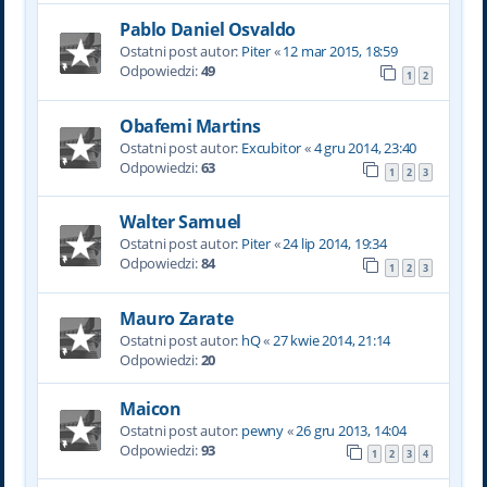
Pablo Daniel Osvaldo
Ostatni post autor:
Piter
«
12 mar 2015, 18:59
Odpowiedzi:
49
1
2
Obafemi Martins
Ostatni post autor:
Excubitor
«
4 gru 2014, 23:40
Odpowiedzi:
63
1
2
3
Walter Samuel
Ostatni post autor:
Piter
«
24 lip 2014, 19:34
Odpowiedzi:
84
1
2
3
Mauro Zarate
Ostatni post autor:
hQ
«
27 kwie 2014, 21:14
Odpowiedzi:
20
Maicon
Ostatni post autor:
pewny
«
26 gru 2013, 14:04
Odpowiedzi:
93
1
2
3
4