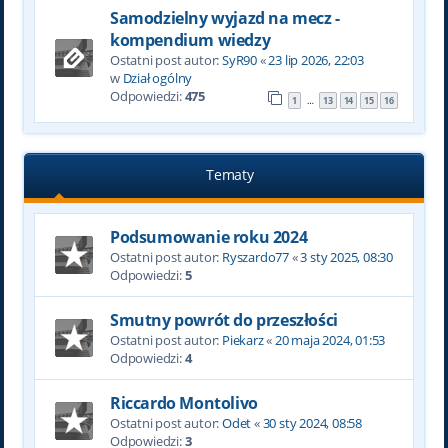
Samodzielny wyjazd na mecz -
kompendium wiedzy
Ostatni post autor:
SyR90
«
23 lip 2026, 22:03
w
Dział ogólny
Odpowiedzi:
475
1
13
14
15
16
…
Tematy
Podsumowanie roku 2024
Ostatni post autor:
Ryszardo77
«
3 sty 2025, 08:30
Odpowiedzi:
5
Smutny powrót do przeszłości
Ostatni post autor:
Piekarz
«
20 maja 2024, 01:53
Odpowiedzi:
4
Riccardo Montolivo
Ostatni post autor:
Odet
«
30 sty 2024, 08:58
Odpowiedzi:
3