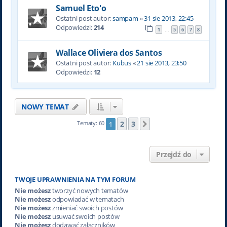
Samuel Eto'o
Ostatni post autor:
sampam
«
31 sie 2013, 22:45
Odpowiedzi:
214
1
5
6
7
8
…
Wallace Oliviera dos Santos
Ostatni post autor:
Kubus
«
21 sie 2013, 23:50
Odpowiedzi:
12
NOWY TEMAT
2
3
Tematy: 60
1
Następna
Przejdź do
TWOJE UPRAWNIENIA NA TYM FORUM
Nie możesz
tworzyć nowych tematów
Nie możesz
odpowiadać w tematach
Nie możesz
zmieniać swoich postów
Nie możesz
usuwać swoich postów
Nie możesz
dodawać załączników