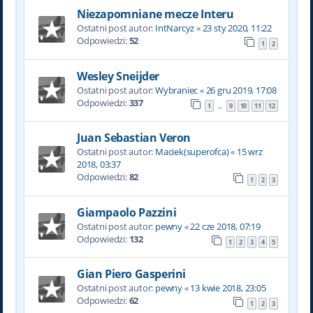
Niezapomniane mecze Interu
Ostatni post autor:
IntNarcyz
«
23 sty 2020, 11:22
Odpowiedzi:
52
1
2
Wesley Sneijder
Ostatni post autor:
Wybraniec
«
26 gru 2019, 17:08
Odpowiedzi:
337
1
9
10
11
12
…
Juan Sebastian Veron
Ostatni post autor:
Maciek(superofca)
«
15 wrz
2018, 03:37
Odpowiedzi:
82
1
2
3
Giampaolo Pazzini
Ostatni post autor:
pewny
«
22 cze 2018, 07:19
Odpowiedzi:
132
1
2
3
4
5
Gian Piero Gasperini
Ostatni post autor:
pewny
«
13 kwie 2018, 23:05
Odpowiedzi:
62
1
2
3