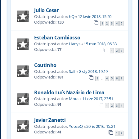
Julio Cesar
Ostatni post autor:
hQ
«
12 kwie 2018, 15:20
Odpowiedzi:
133
1
2
3
4
5
Esteban Cambiasso
Ostatni post autor:
Hanys
«
15 mar 2018, 06:33
Odpowiedzi:
77
1
2
3
Coutinho
Ostatni post autor:
Saff
«
8 sty 2018, 19:19
Odpowiedzi:
181
1
4
5
6
7
…
Ronaldo Luís Nazário de Lima
Ostatni post autor:
Mora
«
11 cze 2017, 23:51
Odpowiedzi:
91
1
2
3
4
Javier Zanetti
Ostatni post autor:
YoozeQ
«
20 lis 2016, 15:21
Odpowiedzi:
41
1
2