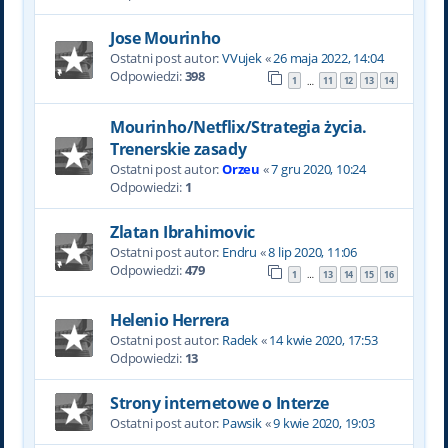
Jose Mourinho
Ostatni post autor:
VVujek
«
26 maja 2022, 14:04
Odpowiedzi:
398
1
11
12
13
14
…
Mourinho/Netflix/Strategia życia.
Trenerskie zasady
Ostatni post autor:
Orzeu
«
7 gru 2020, 10:24
Odpowiedzi:
1
Zlatan Ibrahimovic
Ostatni post autor:
Endru
«
8 lip 2020, 11:06
Odpowiedzi:
479
1
13
14
15
16
…
Helenio Herrera
Ostatni post autor:
Radek
«
14 kwie 2020, 17:53
Odpowiedzi:
13
Strony internetowe o Interze
Ostatni post autor:
Pawsik
«
9 kwie 2020, 19:03