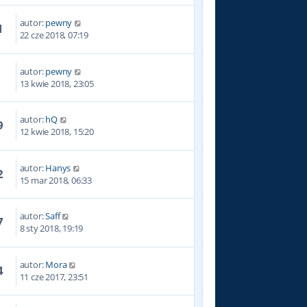
autor:
pewny
1
22 cze 2018, 07:19
autor:
pewny
9
13 kwie 2018, 23:05
autor:
hQ
9
12 kwie 2018, 15:20
autor:
Hanys
2
15 mar 2018, 06:33
autor:
Saff
7
8 sty 2018, 19:19
autor:
Mora
4
11 cze 2017, 23:51