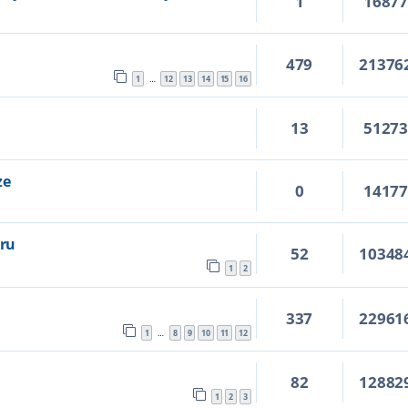
1
1687
479
21376
1
12
13
14
15
16
…
13
5127
ze
0
1417
ru
52
10348
1
2
337
22961
1
8
9
10
11
12
…
82
12882
1
2
3