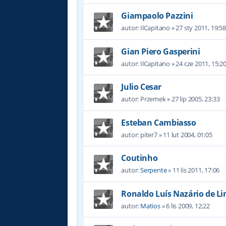
Giampaolo Pazzini
autor:
IlCapitano
»
27 sty 2011, 19:58
Gian Piero Gasperini
autor:
IlCapitano
»
24 cze 2011, 15:2
Julio Cesar
autor:
Przemek
»
27 lip 2005, 23:33
Esteban Cambiasso
autor:
piter7
»
11 lut 2004, 01:05
Coutinho
autor:
Serpente
»
11 lis 2011, 17:06
Ronaldo Luís Nazário de L
autor:
Matios
»
6 lis 2009, 12:22