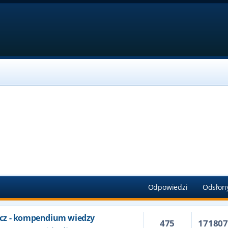
Odpowiedzi
Odsłon
cz - kompendium wiedzy
475
17180