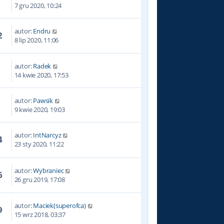
7
7 gru 2020, 10:24
autor:
Endru
2
8 lip 2020, 11:06
autor:
Radek
3
14 kwie 2020, 17:53
autor:
Pawsik
7
9 kwie 2020, 19:03
autor:
IntNarcyz
4
23 sty 2020, 11:22
autor:
Wybraniec
6
26 gru 2019, 17:08
autor:
Maciek(superofca)
9
15 wrz 2018, 03:37