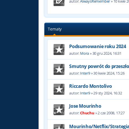
autor:
AlwaysRemember
»
10 kwie 2
Tematy
Podsumowanie roku 2024
autor:
Mora
»
30 gru 2024, 16:31
Smutny powrót do przeszło
autor:
Inter9
»
30 kwie 2024, 15:26
Riccardo Montolivo
autor:
Inter9
»
29 sty 2024, 16:32
Jose Mourinho
autor:
Chuchu
»
2 cze 2008, 17:27
Mourinho/Netflix/Strategia