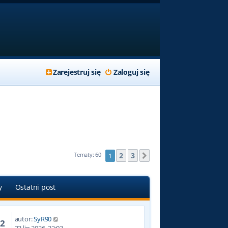
Zarejestruj się
Zaloguj się
2
3
Tematy: 60
1
Następna
y
Ostatni post
autor:
SyR90
72