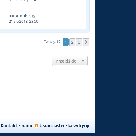
autor:
Kubus
8
21 sie 2013, 23:50
2
3
Tematy: 60
1
Następna
Przejdź do
Kontakt z nami
Usuń ciasteczka witryny