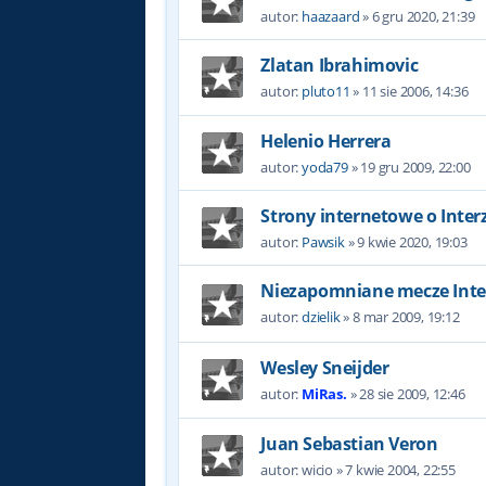
autor:
haazaard
»
6 gru 2020, 21:39
Zlatan Ibrahimovic
autor:
pluto11
»
11 sie 2006, 14:36
Helenio Herrera
autor:
yoda79
»
19 gru 2009, 22:00
Strony internetowe o Inter
autor:
Pawsik
»
9 kwie 2020, 19:03
Niezapomniane mecze Inte
autor:
dzielik
»
8 mar 2009, 19:12
Wesley Sneijder
autor:
MiRas.
»
28 sie 2009, 12:46
Juan Sebastian Veron
autor:
wicio
»
7 kwie 2004, 22:55