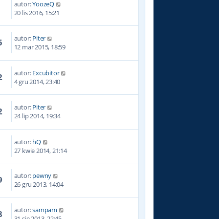
autor:
YoozeQ
9
20 lis 2016, 15:21
autor:
Piter
5
12 mar 2015, 18:59
autor:
Excubitor
2
4 gru 2014, 23:40
autor:
Piter
2
24 lip 2014, 19:34
autor:
hQ
0
27 kwie 2014, 21:14
autor:
pewny
9
26 gru 2013, 14:04
autor:
sampam
8
31 sie 2013, 22:45