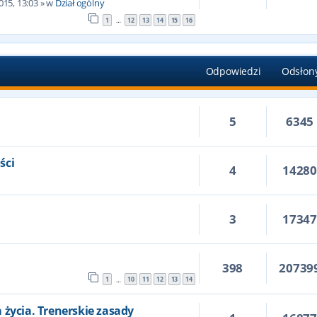
015, 13:03
» w
Dział ogólny
1
12
13
14
15
16
…
Odpowiedzi
Odsłon
5
6345
ści
4
1428
3
1734
398
20739
1
10
11
12
13
14
…
 życia. Trenerskie zasady