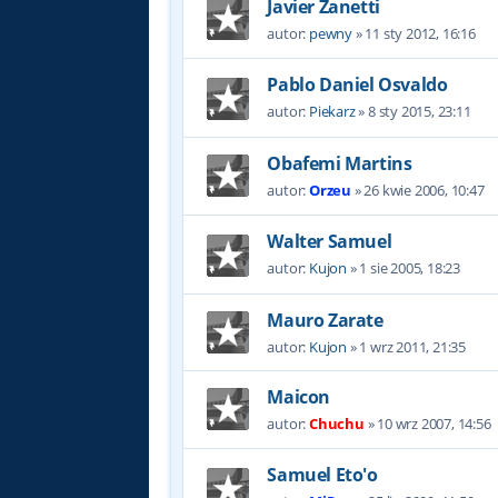
Javier Zanetti
autor:
pewny
»
11 sty 2012, 16:16
Pablo Daniel Osvaldo
autor:
Piekarz
»
8 sty 2015, 23:11
Obafemi Martins
autor:
Orzeu
»
26 kwie 2006, 10:47
Walter Samuel
autor:
Kujon
»
1 sie 2005, 18:23
Mauro Zarate
autor:
Kujon
»
1 wrz 2011, 21:35
Maicon
autor:
Chuchu
»
10 wrz 2007, 14:56
Samuel Eto'o