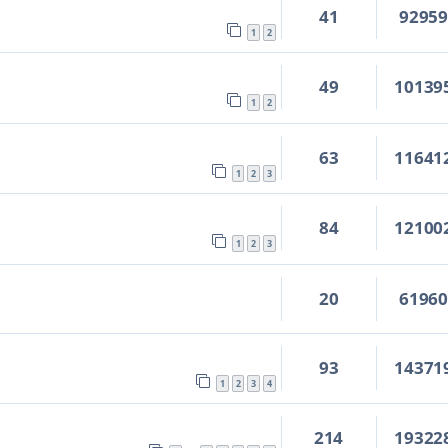
41
9295
1
2
49
10139
1
2
63
11641
1
2
3
84
12100
1
2
3
20
6196
93
14371
1
2
3
4
214
19322