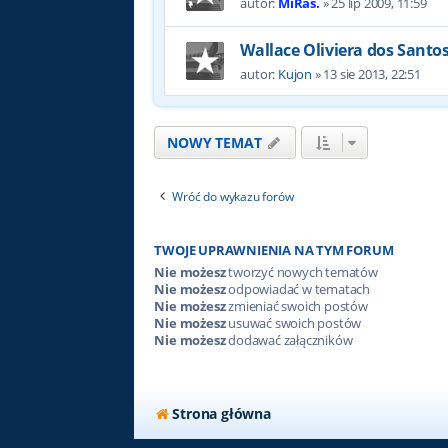
autor:
MiRas.
»
25 lip 2009, 11:59
Wallace Oliviera dos Santo
autor:
Kujon
»
13 sie 2013, 22:51
NOWY TEMAT
Wróć do wykazu forów
TWOJE UPRAWNIENIA NA TYM FORUM
Nie możesz
tworzyć nowych tematów
Nie możesz
odpowiadać w tematach
Nie możesz
zmieniać swoich postów
Nie możesz
usuwać swoich postów
Nie możesz
dodawać załączników
Strona główna