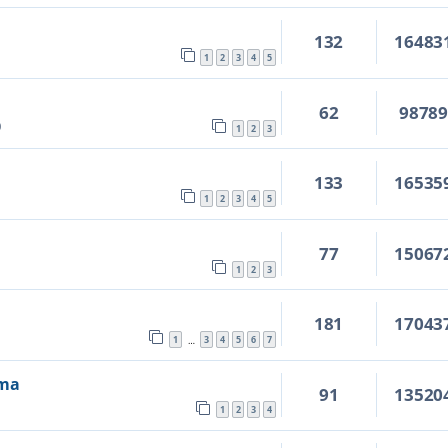
132
16483
1
2
3
4
5
62
9878
0
1
2
3
133
16535
1
2
3
4
5
77
15067
1
2
3
181
17043
1
3
4
5
6
7
…
ima
91
13520
1
2
3
4