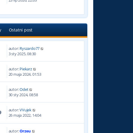
23 lip 2026, 22:03
y
Ostatni post
autor:
Ryszardo77
3 sty 2025, 08:30
autor:
Piekarz
0
20 maja 2024, 01:53
autor:
Odet
7
30 sty 2024, 08:58
autor:
VVujek
9
26 maja 2022, 14:04
autor:
Orzeu