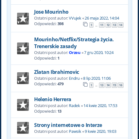
Jose Mourinho
Ostatni post autor:
VVujek
«
26 maja 2022, 14:04
Odpowiedzi:
398
1
11
12
13
14
…
Mourinho/Netflix/Strategia życia.
Trenerskie zasady
Ostatni post autor:
Orzeu
«
7 gru 2020, 10:24
Odpowiedzi:
1
Zlatan Ibrahimovic
Ostatni post autor:
Endru
«
8 lip 2020, 11:06
Odpowiedzi:
479
1
13
14
15
16
…
Helenio Herrera
Ostatni post autor:
Radek
«
14 kwie 2020, 17:53
Odpowiedzi:
13
Strony internetowe o Interze
Ostatni post autor:
Pawsik
«
9 kwie 2020, 19:03