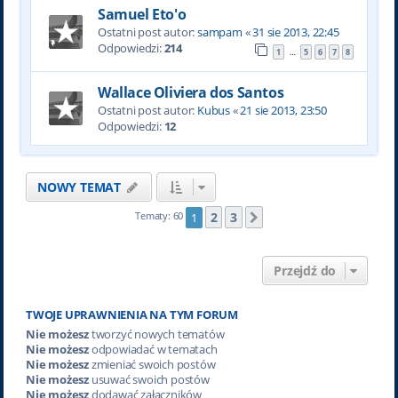
Samuel Eto'o
Ostatni post autor:
sampam
«
31 sie 2013, 22:45
Odpowiedzi:
214
1
5
6
7
8
…
Wallace Oliviera dos Santos
Ostatni post autor:
Kubus
«
21 sie 2013, 23:50
Odpowiedzi:
12
NOWY TEMAT
2
3
Tematy: 60
1
Następna
Przejdź do
TWOJE UPRAWNIENIA NA TYM FORUM
Nie możesz
tworzyć nowych tematów
Nie możesz
odpowiadać w tematach
Nie możesz
zmieniać swoich postów
Nie możesz
usuwać swoich postów
Nie możesz
dodawać załączników