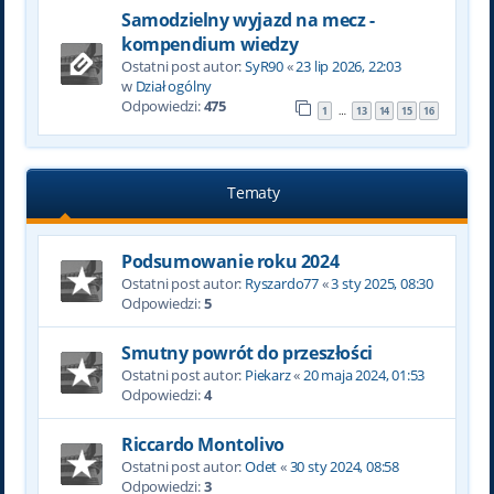
Samodzielny wyjazd na mecz -
kompendium wiedzy
Ostatni post autor:
SyR90
«
23 lip 2026, 22:03
w
Dział ogólny
Odpowiedzi:
475
1
13
14
15
16
…
Tematy
Podsumowanie roku 2024
Ostatni post autor:
Ryszardo77
«
3 sty 2025, 08:30
Odpowiedzi:
5
Smutny powrót do przeszłości
Ostatni post autor:
Piekarz
«
20 maja 2024, 01:53
Odpowiedzi:
4
Riccardo Montolivo
Ostatni post autor:
Odet
«
30 sty 2024, 08:58
Odpowiedzi:
3