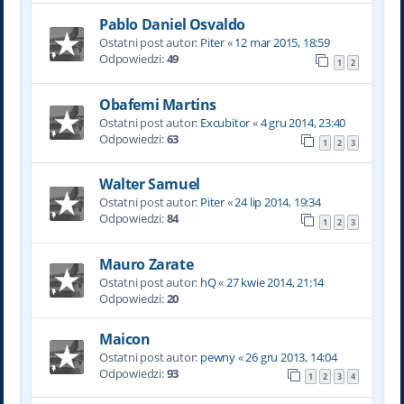
Pablo Daniel Osvaldo
Ostatni post autor:
Piter
«
12 mar 2015, 18:59
Odpowiedzi:
49
1
2
Obafemi Martins
Ostatni post autor:
Excubitor
«
4 gru 2014, 23:40
Odpowiedzi:
63
1
2
3
Walter Samuel
Ostatni post autor:
Piter
«
24 lip 2014, 19:34
Odpowiedzi:
84
1
2
3
Mauro Zarate
Ostatni post autor:
hQ
«
27 kwie 2014, 21:14
Odpowiedzi:
20
Maicon
Ostatni post autor:
pewny
«
26 gru 2013, 14:04
Odpowiedzi:
93
1
2
3
4