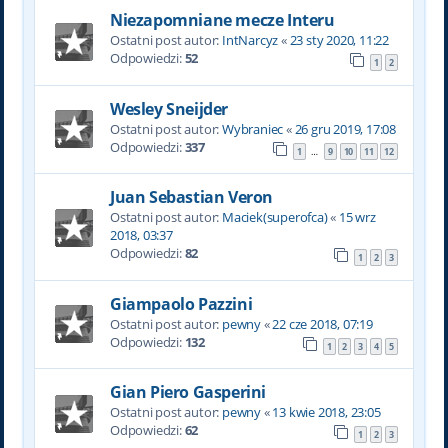
Niezapomniane mecze Interu
Ostatni post autor:
IntNarcyz
«
23 sty 2020, 11:22
Odpowiedzi:
52
1
2
Wesley Sneijder
Ostatni post autor:
Wybraniec
«
26 gru 2019, 17:08
Odpowiedzi:
337
1
9
10
11
12
…
Juan Sebastian Veron
Ostatni post autor:
Maciek(superofca)
«
15 wrz
2018, 03:37
Odpowiedzi:
82
1
2
3
Giampaolo Pazzini
Ostatni post autor:
pewny
«
22 cze 2018, 07:19
Odpowiedzi:
132
1
2
3
4
5
Gian Piero Gasperini
Ostatni post autor:
pewny
«
13 kwie 2018, 23:05
Odpowiedzi:
62
1
2
3