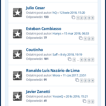
Julio Cesar
Ostatni post autor:
hQ
«
12 kwie 2018, 15:20
Odpowiedzi:
133
1
2
3
4
5
Esteban Cambiasso
Ostatni post autor:
Hanys
«
15 mar 2018, 06:33
Odpowiedzi:
77
1
2
3
Coutinho
Ostatni post autor:
Saff
«
8 sty 2018, 19:19
Odpowiedzi:
181
1
4
5
6
7
…
Ronaldo Luís Nazário de Lima
Ostatni post autor:
Mora
«
11 cze 2017, 23:51
Odpowiedzi:
91
1
2
3
4
Javier Zanetti
Ostatni post autor:
YoozeQ
«
20 lis 2016, 15:21
Odpowiedzi:
41
1
2