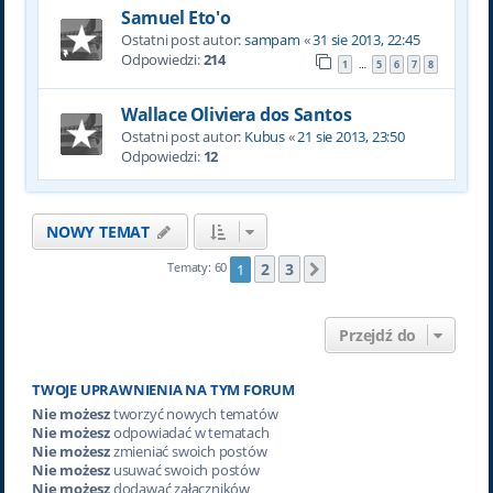
Samuel Eto'o
Ostatni post autor:
sampam
«
31 sie 2013, 22:45
Odpowiedzi:
214
1
5
6
7
8
…
Wallace Oliviera dos Santos
Ostatni post autor:
Kubus
«
21 sie 2013, 23:50
Odpowiedzi:
12
NOWY TEMAT
2
3
Tematy: 60
1
Następna
Przejdź do
TWOJE UPRAWNIENIA NA TYM FORUM
Nie możesz
tworzyć nowych tematów
Nie możesz
odpowiadać w tematach
Nie możesz
zmieniać swoich postów
Nie możesz
usuwać swoich postów
Nie możesz
dodawać załączników