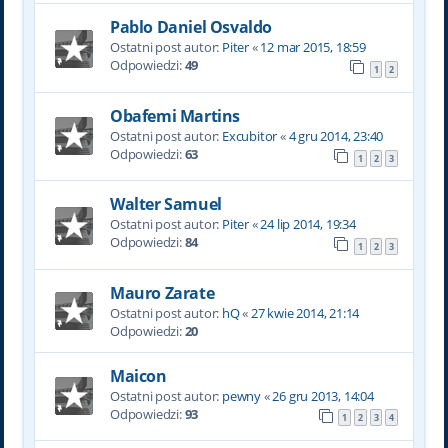
Pablo Daniel Osvaldo
Ostatni post autor:
Piter
«
12 mar 2015, 18:59
Odpowiedzi:
49
1
2
Obafemi Martins
Ostatni post autor:
Excubitor
«
4 gru 2014, 23:40
Odpowiedzi:
63
1
2
3
Walter Samuel
Ostatni post autor:
Piter
«
24 lip 2014, 19:34
Odpowiedzi:
84
1
2
3
Mauro Zarate
Ostatni post autor:
hQ
«
27 kwie 2014, 21:14
Odpowiedzi:
20
Maicon
Ostatni post autor:
pewny
«
26 gru 2013, 14:04
Odpowiedzi:
93
1
2
3
4