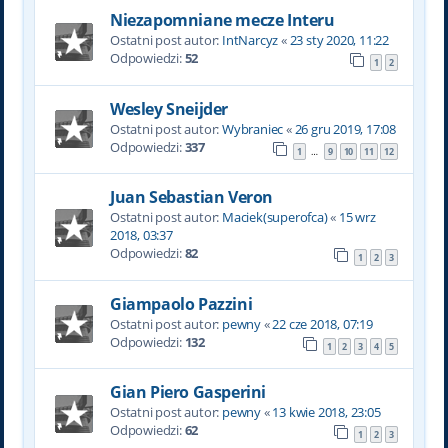
Niezapomniane mecze Interu
Ostatni post autor:
IntNarcyz
«
23 sty 2020, 11:22
Odpowiedzi:
52
1
2
Wesley Sneijder
Ostatni post autor:
Wybraniec
«
26 gru 2019, 17:08
Odpowiedzi:
337
1
9
10
11
12
…
Juan Sebastian Veron
Ostatni post autor:
Maciek(superofca)
«
15 wrz
2018, 03:37
Odpowiedzi:
82
1
2
3
Giampaolo Pazzini
Ostatni post autor:
pewny
«
22 cze 2018, 07:19
Odpowiedzi:
132
1
2
3
4
5
Gian Piero Gasperini
Ostatni post autor:
pewny
«
13 kwie 2018, 23:05
Odpowiedzi:
62
1
2
3