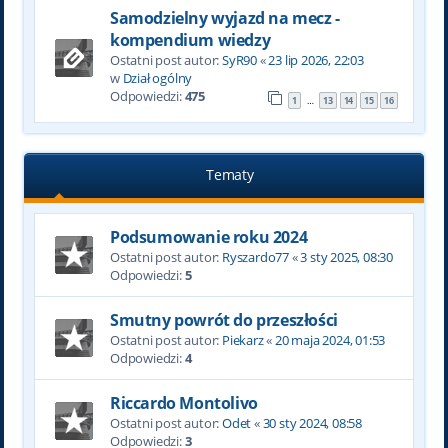
Samodzielny wyjazd na mecz -
kompendium wiedzy
Ostatni post autor:
SyR90
«
23 lip 2026, 22:03
w
Dział ogólny
Odpowiedzi:
475
1
13
14
15
16
…
Tematy
Podsumowanie roku 2024
Ostatni post autor:
Ryszardo77
«
3 sty 2025, 08:30
Odpowiedzi:
5
Smutny powrót do przeszłości
Ostatni post autor:
Piekarz
«
20 maja 2024, 01:53
Odpowiedzi:
4
Riccardo Montolivo
Ostatni post autor:
Odet
«
30 sty 2024, 08:58
Odpowiedzi:
3