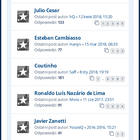
Julio Cesar
Ostatni post autor:
hQ
«
12 kwie 2018, 15:20
Odpowiedzi:
133
1
2
3
4
5
Esteban Cambiasso
Ostatni post autor:
Hanys
«
15 mar 2018, 06:33
Odpowiedzi:
77
1
2
3
Coutinho
Ostatni post autor:
Saff
«
8 sty 2018, 19:19
Odpowiedzi:
181
1
4
5
6
7
…
Ronaldo Luís Nazário de Lima
Ostatni post autor:
Mora
«
11 cze 2017, 23:51
Odpowiedzi:
91
1
2
3
4
Javier Zanetti
Ostatni post autor:
YoozeQ
«
20 lis 2016, 15:21
Odpowiedzi:
41
1
2