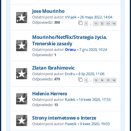
Jose Mourinho
Ostatni post autor:
VVujek
«
26 maja 2022, 14:04
Odpowiedzi:
398
1
11
12
13
14
…
Mourinho/Netflix/Strategia życia.
Trenerskie zasady
Ostatni post autor:
Orzeu
«
7 gru 2020, 10:24
Odpowiedzi:
1
Zlatan Ibrahimovic
Ostatni post autor:
Endru
«
8 lip 2020, 11:06
Odpowiedzi:
479
1
13
14
15
16
…
Helenio Herrera
Ostatni post autor:
Radek
«
14 kwie 2020, 17:53
Odpowiedzi:
13
Strony internetowe o Interze
Ostatni post autor:
Pawsik
«
9 kwie 2020, 19:03