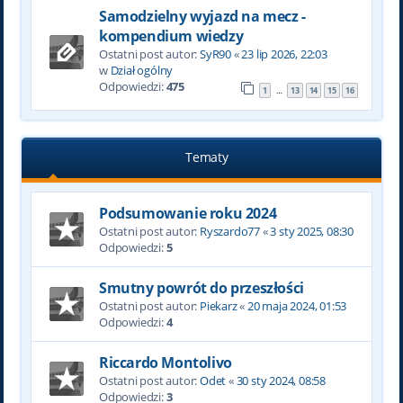
Samodzielny wyjazd na mecz -
kompendium wiedzy
Ostatni post autor:
SyR90
«
23 lip 2026, 22:03
w
Dział ogólny
Odpowiedzi:
475
1
13
14
15
16
…
Tematy
Podsumowanie roku 2024
Ostatni post autor:
Ryszardo77
«
3 sty 2025, 08:30
Odpowiedzi:
5
Smutny powrót do przeszłości
Ostatni post autor:
Piekarz
«
20 maja 2024, 01:53
Odpowiedzi:
4
Riccardo Montolivo
Ostatni post autor:
Odet
«
30 sty 2024, 08:58
Odpowiedzi:
3