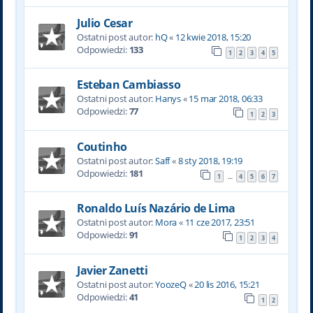
Julio Cesar
Ostatni post autor:
hQ
«
12 kwie 2018, 15:20
Odpowiedzi:
133
1
2
3
4
5
Esteban Cambiasso
Ostatni post autor:
Hanys
«
15 mar 2018, 06:33
Odpowiedzi:
77
1
2
3
Coutinho
Ostatni post autor:
Saff
«
8 sty 2018, 19:19
Odpowiedzi:
181
1
4
5
6
7
…
Ronaldo Luís Nazário de Lima
Ostatni post autor:
Mora
«
11 cze 2017, 23:51
Odpowiedzi:
91
1
2
3
4
Javier Zanetti
Ostatni post autor:
YoozeQ
«
20 lis 2016, 15:21
Odpowiedzi:
41
1
2