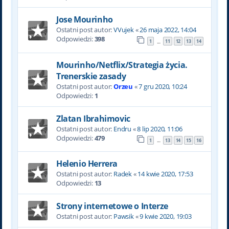
Jose Mourinho
Ostatni post autor:
VVujek
«
26 maja 2022, 14:04
Odpowiedzi:
398
1
11
12
13
14
…
Mourinho/Netflix/Strategia życia.
Trenerskie zasady
Ostatni post autor:
Orzeu
«
7 gru 2020, 10:24
Odpowiedzi:
1
Zlatan Ibrahimovic
Ostatni post autor:
Endru
«
8 lip 2020, 11:06
Odpowiedzi:
479
1
13
14
15
16
…
Helenio Herrera
Ostatni post autor:
Radek
«
14 kwie 2020, 17:53
Odpowiedzi:
13
Strony internetowe o Interze
Ostatni post autor:
Pawsik
«
9 kwie 2020, 19:03