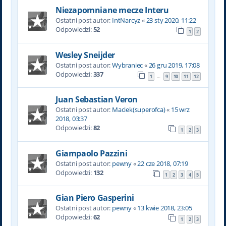
Niezapomniane mecze Interu
Ostatni post autor:
IntNarcyz
«
23 sty 2020, 11:22
Odpowiedzi:
52
1
2
Wesley Sneijder
Ostatni post autor:
Wybraniec
«
26 gru 2019, 17:08
Odpowiedzi:
337
1
9
10
11
12
…
Juan Sebastian Veron
Ostatni post autor:
Maciek(superofca)
«
15 wrz
2018, 03:37
Odpowiedzi:
82
1
2
3
Giampaolo Pazzini
Ostatni post autor:
pewny
«
22 cze 2018, 07:19
Odpowiedzi:
132
1
2
3
4
5
Gian Piero Gasperini
Ostatni post autor:
pewny
«
13 kwie 2018, 23:05
Odpowiedzi:
62
1
2
3