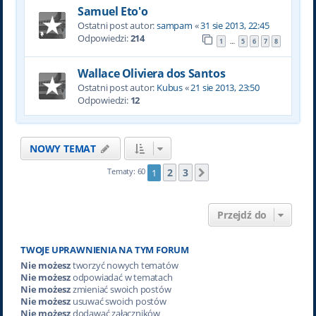
Samuel Eto'o
Ostatni post autor:
sampam
«
31 sie 2013, 22:45
Odpowiedzi:
214
1
5
6
7
8
…
Wallace Oliviera dos Santos
Ostatni post autor:
Kubus
«
21 sie 2013, 23:50
Odpowiedzi:
12
NOWY TEMAT
2
3
Tematy: 60
1
Następna
Przejdź do
TWOJE UPRAWNIENIA NA TYM FORUM
Nie możesz
tworzyć nowych tematów
Nie możesz
odpowiadać w tematach
Nie możesz
zmieniać swoich postów
Nie możesz
usuwać swoich postów
Nie możesz
dodawać załączników