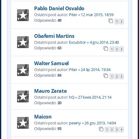
Pablo Daniel Osvaldo
Ostatni post autor:
Piter
«
12 mar 2015, 18:59
Odpowiedzi:
49
1
2
Obafemi Martins
Ostatni post autor:
Excubitor
«
4 gru 2014, 23:40
Odpowiedzi:
63
1
2
3
Walter Samuel
Ostatni post autor:
Piter
«
24 lip 2014, 19:34
Odpowiedzi:
84
1
2
3
Mauro Zarate
Ostatni post autor:
hQ
«
27 kwie 2014, 21:14
Odpowiedzi:
20
Maicon
Ostatni post autor:
pewny
«
26 gru 2013, 14:04
Odpowiedzi:
93
1
2
3
4