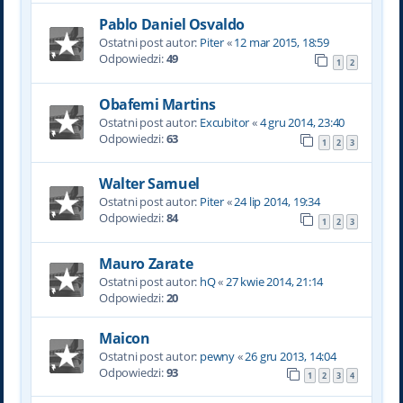
Pablo Daniel Osvaldo
Ostatni post autor:
Piter
«
12 mar 2015, 18:59
Odpowiedzi:
49
1
2
Obafemi Martins
Ostatni post autor:
Excubitor
«
4 gru 2014, 23:40
Odpowiedzi:
63
1
2
3
Walter Samuel
Ostatni post autor:
Piter
«
24 lip 2014, 19:34
Odpowiedzi:
84
1
2
3
Mauro Zarate
Ostatni post autor:
hQ
«
27 kwie 2014, 21:14
Odpowiedzi:
20
Maicon
Ostatni post autor:
pewny
«
26 gru 2013, 14:04
Odpowiedzi:
93
1
2
3
4