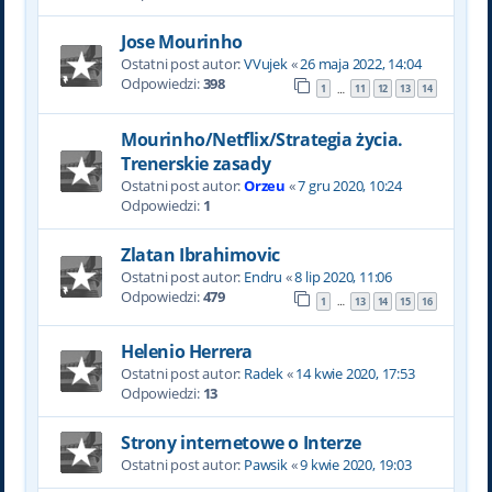
Jose Mourinho
Ostatni post autor:
VVujek
«
26 maja 2022, 14:04
Odpowiedzi:
398
1
11
12
13
14
…
Mourinho/Netflix/Strategia życia.
Trenerskie zasady
Ostatni post autor:
Orzeu
«
7 gru 2020, 10:24
Odpowiedzi:
1
Zlatan Ibrahimovic
Ostatni post autor:
Endru
«
8 lip 2020, 11:06
Odpowiedzi:
479
1
13
14
15
16
…
Helenio Herrera
Ostatni post autor:
Radek
«
14 kwie 2020, 17:53
Odpowiedzi:
13
Strony internetowe o Interze
Ostatni post autor:
Pawsik
«
9 kwie 2020, 19:03