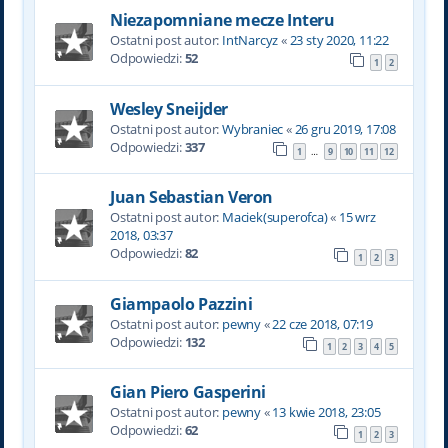
Niezapomniane mecze Interu
Ostatni post autor:
IntNarcyz
«
23 sty 2020, 11:22
Odpowiedzi:
52
1
2
Wesley Sneijder
Ostatni post autor:
Wybraniec
«
26 gru 2019, 17:08
Odpowiedzi:
337
1
9
10
11
12
…
Juan Sebastian Veron
Ostatni post autor:
Maciek(superofca)
«
15 wrz
2018, 03:37
Odpowiedzi:
82
1
2
3
Giampaolo Pazzini
Ostatni post autor:
pewny
«
22 cze 2018, 07:19
Odpowiedzi:
132
1
2
3
4
5
Gian Piero Gasperini
Ostatni post autor:
pewny
«
13 kwie 2018, 23:05
Odpowiedzi:
62
1
2
3