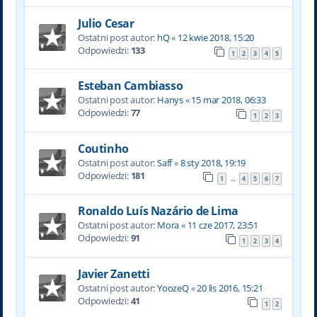
Julio Cesar
Ostatni post autor:
hQ
«
12 kwie 2018, 15:20
Odpowiedzi:
133
1
2
3
4
5
Esteban Cambiasso
Ostatni post autor:
Hanys
«
15 mar 2018, 06:33
Odpowiedzi:
77
1
2
3
Coutinho
Ostatni post autor:
Saff
«
8 sty 2018, 19:19
Odpowiedzi:
181
1
4
5
6
7
…
Ronaldo Luís Nazário de Lima
Ostatni post autor:
Mora
«
11 cze 2017, 23:51
Odpowiedzi:
91
1
2
3
4
Javier Zanetti
Ostatni post autor:
YoozeQ
«
20 lis 2016, 15:21
Odpowiedzi:
41
1
2