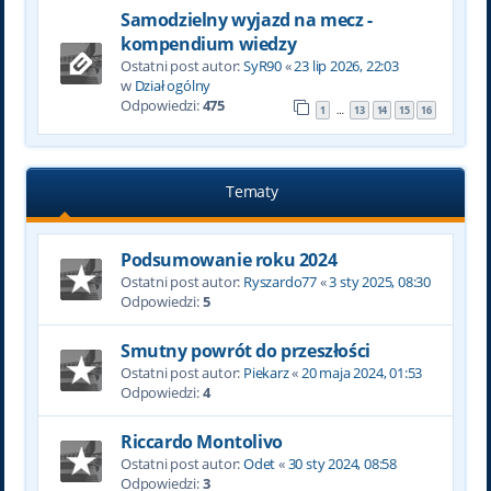
Samodzielny wyjazd na mecz -
kompendium wiedzy
Ostatni post autor:
SyR90
«
23 lip 2026, 22:03
w
Dział ogólny
Odpowiedzi:
475
1
13
14
15
16
…
Tematy
Podsumowanie roku 2024
Ostatni post autor:
Ryszardo77
«
3 sty 2025, 08:30
Odpowiedzi:
5
Smutny powrót do przeszłości
Ostatni post autor:
Piekarz
«
20 maja 2024, 01:53
Odpowiedzi:
4
Riccardo Montolivo
Ostatni post autor:
Odet
«
30 sty 2024, 08:58
Odpowiedzi:
3