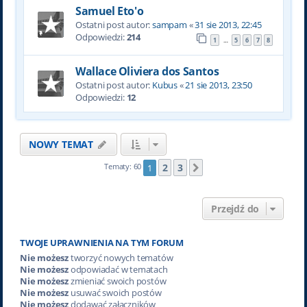
Samuel Eto'o
Ostatni post autor:
sampam
«
31 sie 2013, 22:45
Odpowiedzi:
214
1
5
6
7
8
…
Wallace Oliviera dos Santos
Ostatni post autor:
Kubus
«
21 sie 2013, 23:50
Odpowiedzi:
12
NOWY TEMAT
2
3
Tematy: 60
1
Następna
Przejdź do
TWOJE UPRAWNIENIA NA TYM FORUM
Nie możesz
tworzyć nowych tematów
Nie możesz
odpowiadać w tematach
Nie możesz
zmieniać swoich postów
Nie możesz
usuwać swoich postów
Nie możesz
dodawać załączników