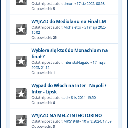
Ostatni post autor:
timon
«
17 sie 2025, 08:58
Odpowiedzi:
5
WYJAZD do Mediolanu na Finał LM
Ostatni post autor:
Michaletto
«
31 maja 2025,
15:02
Odpowiedzi:
25
Wybiera się ktoś do Monachium na
finał ?
Ostatni post autor:
InteristaNagato
«
17 maja
2025, 21:12
Odpowiedzi:
1
Wypad do Włoch na Inter - Napoli /
Inter - Lipsk
Ostatni post autor:
ad
«
8 lis 2024, 19:50
Odpowiedzi:
6
WYJAZD NA MECZ INTER:TORINO
Ostatni post autor:
MKS1948
«
10 wrz 2024, 17:59
Odpowiedzi:
3