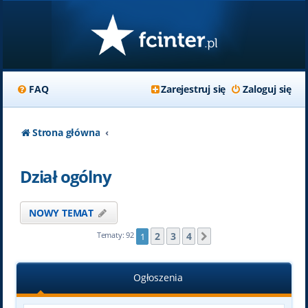
FAQ
Zarejestruj się
Zaloguj się
Strona główna
Dział ogólny
NOWY TEMAT
2
3
4
Tematy: 92
1
Następna
Ogłoszenia