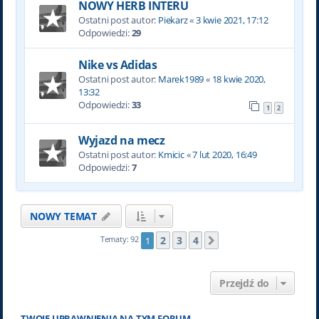
NOWY HERB INTERU
Ostatni post autor:
Piekarz
«
3 kwie 2021, 17:12
Odpowiedzi:
29
Nike vs Adidas
Ostatni post autor:
Marek1989
«
18 kwie 2020,
13:32
Odpowiedzi:
33
1
2
Wyjazd na mecz
Ostatni post autor:
Kmicic
«
7 lut 2020, 16:49
Odpowiedzi:
7
NOWY TEMAT
2
3
4
Tematy: 92
1
Następna
Przejdź do
TWOJE UPRAWNIENIA NA TYM FORUM