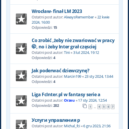
Wrocław- finał LM 2023
Ostatni post autor:
AlwaysRemember
«
22 kwie
2024, 16:00
Odpowiedzi:
15
Co zrobić ,żeby nie zwariować w pracy
🤭, no i żeby Inter grał częsciej
Ostatni post autor:
Tini
«
3 lut 2024, 19:12
Odpowiedzi:
4
Jak poderwać dziewczynę?
Ostatni post autor:
Marcin199
«
23 sty 2024, 13:44
Odpowiedzi:
4
Liga FcInter.pl w fantasy serie a
Ostatni post autor:
Orzeu
«
17 sty 2024, 12:54
Odpowiedzi:
202
1
4
5
6
7
…
Услуги управления р
Ostatni post autor:
Michal_fci
«
6 gru 2023, 21:36