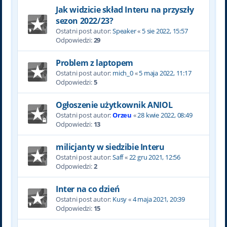
Jak widzicie skład Interu na przyszły
sezon 2022/23?
Ostatni post autor:
Speaker
«
5 sie 2022, 15:57
Odpowiedzi:
29
Problem z laptopem
Ostatni post autor:
mich_0
«
5 maja 2022, 11:17
Odpowiedzi:
5
Ogłoszenie użytkownik ANIOL
Ostatni post autor:
Orzeu
«
28 kwie 2022, 08:49
Odpowiedzi:
13
milicjanty w siedzibie Interu
Ostatni post autor:
Saff
«
22 gru 2021, 12:56
Odpowiedzi:
2
Inter na co dzień
Ostatni post autor:
Kusy
«
4 maja 2021, 20:39
Odpowiedzi:
15