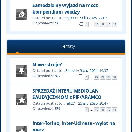
Samodzielny wyjazd na mecz -
kompendium wiedzy
Ostatni post autor:
SyR90
«
23 lip 2026, 22:03
Odpowiedzi:
475
1
13
14
15
16
…
Tematy
Nowe stroje?
Ostatni post autor:
Siorski
«
9 paź 2024, 14:35
Odpowiedzi:
892
1
27
28
29
30
…
SPRZEDAŻ INTERU MEDIOLAN
SAUDYJCZYKOM z PIF/ARAMCO
Ostatni post autor:
rafi27
«
23 gru 2025, 20:47
Odpowiedzi:
376
1
10
11
12
13
…
Inter-Torino, Inter-Udinese - wylot na
mecz