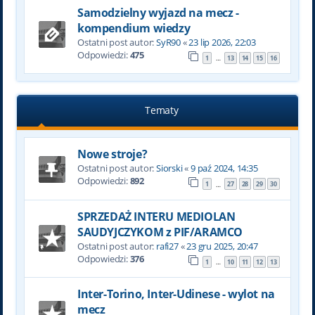
Samodzielny wyjazd na mecz -
kompendium wiedzy
Ostatni post autor:
SyR90
«
23 lip 2026, 22:03
Odpowiedzi:
475
1
13
14
15
16
…
Tematy
Nowe stroje?
Ostatni post autor:
Siorski
«
9 paź 2024, 14:35
Odpowiedzi:
892
1
27
28
29
30
…
SPRZEDAŻ INTERU MEDIOLAN
SAUDYJCZYKOM z PIF/ARAMCO
Ostatni post autor:
rafi27
«
23 gru 2025, 20:47
Odpowiedzi:
376
1
10
11
12
13
…
Inter-Torino, Inter-Udinese - wylot na
mecz