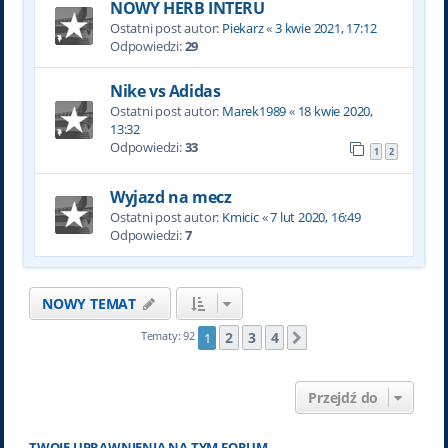
NOWY HERB INTERU
Ostatni post autor:
Piekarz
«
3 kwie 2021, 17:12
Odpowiedzi:
29
Nike vs Adidas
Ostatni post autor:
Marek1989
«
18 kwie 2020,
13:32
Odpowiedzi:
33
1
2
Wyjazd na mecz
Ostatni post autor:
Kmicic
«
7 lut 2020, 16:49
Odpowiedzi:
7
NOWY TEMAT
2
3
4
Tematy: 92
1
Następna
Przejdź do
TWOJE UPRAWNIENIA NA TYM FORUM