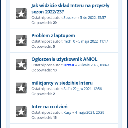
Jak widzicie skład Interu na przyszły
sezon 2022/23?
Ostatni post autor:
Speaker
«
5 sie 2022, 15:57
Odpowiedzi:
29
Problem z laptopem
Ostatni post autor:
mich_0
«
5 maja 2022, 11:17
Odpowiedzi:
5
Ogłoszenie użytkownik ANIOL
Ostatni post autor:
Orzeu
«
28 kwie 2022, 08:49
Odpowiedzi:
13
milicjanty w siedzibie Interu
Ostatni post autor:
Saff
«
22 gru 2021, 12:56
Odpowiedzi:
2
Inter na co dzień
Ostatni post autor:
Kusy
«
4 maja 2021, 20:39
Odpowiedzi:
15