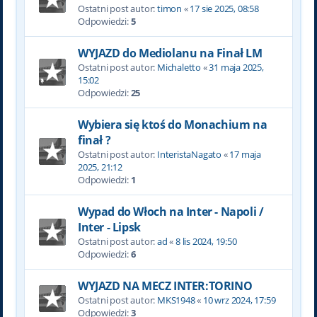
Ostatni post autor:
timon
«
17 sie 2025, 08:58
Odpowiedzi:
5
WYJAZD do Mediolanu na Finał LM
Ostatni post autor:
Michaletto
«
31 maja 2025,
15:02
Odpowiedzi:
25
Wybiera się ktoś do Monachium na
finał ?
Ostatni post autor:
InteristaNagato
«
17 maja
2025, 21:12
Odpowiedzi:
1
Wypad do Włoch na Inter - Napoli /
Inter - Lipsk
Ostatni post autor:
ad
«
8 lis 2024, 19:50
Odpowiedzi:
6
WYJAZD NA MECZ INTER:TORINO
Ostatni post autor:
MKS1948
«
10 wrz 2024, 17:59
Odpowiedzi:
3