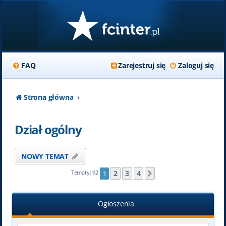
FAQ
Zarejestruj się
Zaloguj się
Strona główna
Dział ogólny
NOWY TEMAT
2
3
4
Tematy: 92
1
Następna
Ogłoszenia