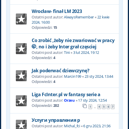
Wrocław- finał LM 2023
Ostatni post autor:
AlwaysRemember
«
22 kwie
2024, 16:00
Odpowiedzi:
15
Co zrobić ,żeby nie zwariować w pracy
🤭, no i żeby Inter grał częsciej
Ostatni post autor:
Tini
«
3 lut 2024, 19:12
Odpowiedzi:
4
Jak poderwać dziewczynę?
Ostatni post autor:
Marcin199
«
23 sty 2024, 13:44
Odpowiedzi:
4
Liga FcInter.pl w fantasy serie a
Ostatni post autor:
Orzeu
«
17 sty 2024, 12:54
Odpowiedzi:
202
1
4
5
6
7
…
Услуги управления р
Ostatni post autor:
Michal_fci
«
6 gru 2023, 21:36